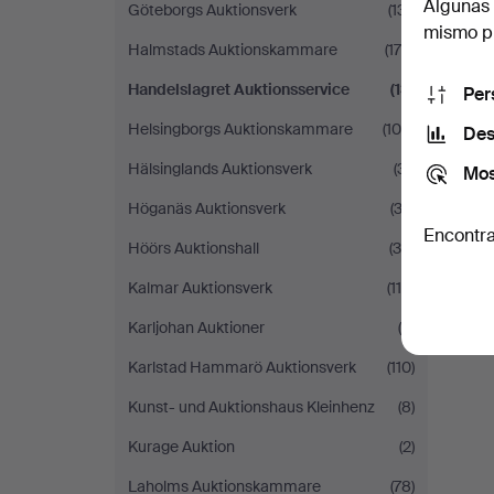
Algunas 
Göteborgs Auktionsverk
(131)
mismo pu
Halmstads Auktionskammare
(179)
Handelslagret Auktionsservice
(13)
Per
Helsingborgs Auktionskammare
(105)
Des
Hälsinglands Auktionsverk
(31)
Mos
Höganäs Auktionsverk
(32)
Encontra
Höörs Auktionshall
(39)
Kalmar Auktionsverk
(114)
Karljohan Auktioner
(8)
Karlstad Hammarö Auktionsverk
(110)
Kunst- und Auktionshaus Kleinhenz
(8)
Kurage Auktion
(2)
Laholms Auktionskammare
(78)