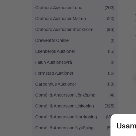
Crafoord Auktioner Lund
(203)
Crafoord Auktioner Malmö
(20)
Crafoord Auktioner Stockholm
(96)
Dreweatts Online
(1)
Ekenbergs Auktioner
(15)
Falun Auktionsbyrå
(1)
Formstad Auktioner
(15)
Garpenhus Auktioner
(118)
Gomér & Andersson Jönköping
(4)
Gomér & Andersson Linköping
(325)
Gomér & Andersson Norrköping
(132)
Usam
Gomér & Andersson Nyköping
(85)