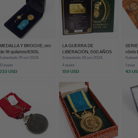
MEDALLA Y BROCHE, oro
LA GUERRA DE
SERIE
de 18 quilates/830S.
LIBERACIÓN, 500 AÑOS
«Seis 
DE GUSTA…
Subastado 31 oct 2024
Subastado 28 jun 2024
Subast
13 pujas
4 pujas
1 puja
233 USD
159 USD
43 U