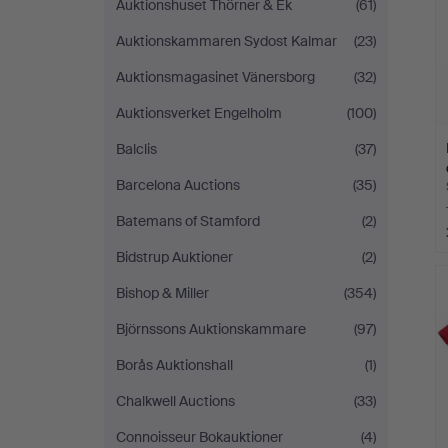
Auktionshuset Thörner & Ek
(61)
Auktionskammaren Sydost Kalmar
(23)
Auktionsmagasinet Vänersborg
(32)
Auktionsverket Engelholm
(100)
Balclis
(37)
Barcelona Auctions
(35)
Batemans of Stamford
(2)
Bidstrup Auktioner
(2)
Bishop & Miller
(354)
Björnssons Auktionskammare
(97)
Borås Auktionshall
(1)
Chalkwell Auctions
(33)
Connoisseur Bokauktioner
(4)