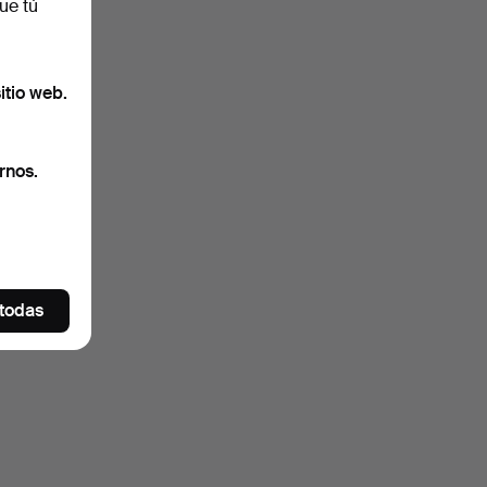
ue tú
itio web.
rnos.
 todas