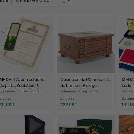
ltrar
de
emate
MEDALLA, con estuche,
Colección de 60 medallas
MEDAL
de plata, Sociedad P…
de bronce «Sverig…
boda r
Subastado 23 sep 2025
Subastado 6 sep 2025
Subasta
3 pujas
27 pujas
25 puja
38 USD
232 USD
181 U