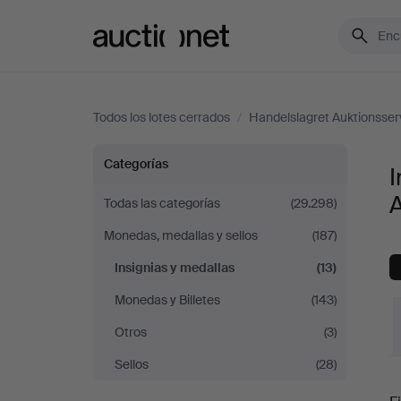
Auctionet.com
Todos los lotes cerrados
/
Handelslagret Auktionsser
Insignias
Categorías
I
y
A
Todas las categorías
(29.298)
Monedas, medallas y sellos
(187)
medallas
Insignias y medallas
(13)
en
Monedas y Billetes
(143)
Handelslagret
Otros
(3)
Sellos
(28)
Auktionsservice
P