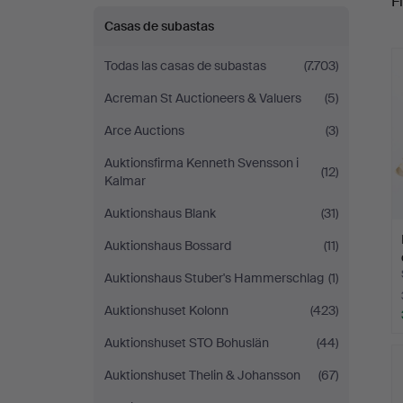
Fi
Casas de subastas
r
Todas las casas de subastas
(7.703)
Acreman St Auctioneers & Valuers
(5)
Arce Auctions
(3)
Auktionsfirma Kenneth Svensson i
(12)
Kalmar
Auktionshaus Blank
(31)
Auktionshaus Bossard
(11)
Auktionshaus Stuber's Hammerschlag
(1)
Auktionshuset Kolonn
(423)
Auktionshuset STO Bohuslän
(44)
Auktionshuset Thelin & Johansson
(67)