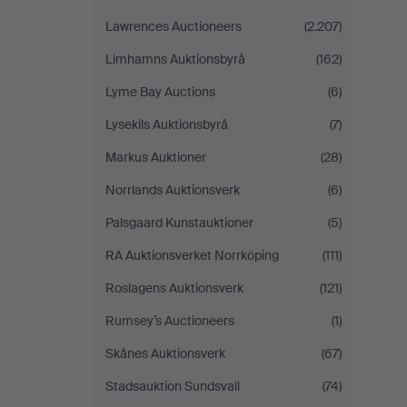
Lawrences Auctioneers
(2.207)
Limhamns Auktionsbyrå
(162)
Lyme Bay Auctions
(6)
Lysekils Auktionsbyrå
(7)
Markus Auktioner
(28)
Norrlands Auktionsverk
(6)
Palsgaard Kunstauktioner
(5)
RA Auktionsverket Norrköping
(111)
Roslagens Auktionsverk
(121)
Rumsey’s Auctioneers
(1)
Skånes Auktionsverk
(67)
Stadsauktion Sundsvall
(74)