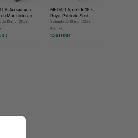
LA, Asociación
MEDALLA, oro de 18 k,
de Municipios, p…
Royal Patriotic Soci…
ado 13 mar 2023
Subastado 13 mar 2023
s
5 pujas
 USD
1.391 USD