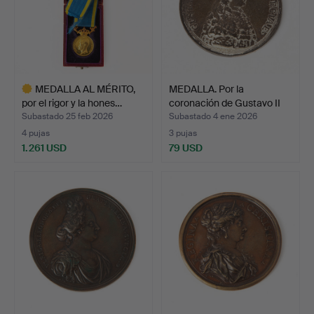
MEDALLA AL MÉRITO,
MEDALLA. Por la
por el rigor y la hones…
coronación de Gustavo II
e…
Subastado 25 feb 2026
Subastado 4 ene 2026
4 pujas
3 pujas
1.261 USD
79 USD
Lote
seleccionado