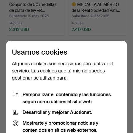
Conjunto de 50 medallas
MEDALLA AL MÉRITO
de plata de ley «R…
de la Real Sociedad Patr…
Subastado 19 may 2025
Subastado 21 abr 2025
14 pujas
4 pujas
2.313 USD
2.417 USD
Lote
seleccionado
Usamos cookies
Algunas cookies son necesarias para utilizar el
servicio. Las cookies que tú mismo puedes
gestionar se utilizan para:
Personalizar el contenido y las funciones
según cómo utilices el sitio web.
MEDALLA AL MÉRITO, «Por
MEDALLA
el rigor y la hone…
CONMEMORATIVA, «Egron
Desarrollar y mejorar Auctionet.
Sel. «Lundgr…
Subastado 31 mar 2025
Subastado 24 mar 2025
Mostrarte y promocionar noticias y
3 pujas
5 pujas
1.051 USD
53 USD
contenidos en sitios web externos.