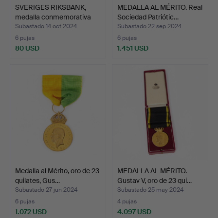
SVERIGES RIKSBANK,
MEDALLA AL MÉRITO. Real
medalla conmemorativa
Sociedad Patriótic…
d…
Subastado 14 oct 2024
Subastado 22 sep 2024
6 pujas
6 pujas
80 USD
1.451 USD
Medalla al Mérito, oro de 23
MEDALLA AL MÉRITO.
quilates, Gus…
Gustav V, oro de 23 qui…
Subastado 27 jun 2024
Subastado 25 may 2024
6 pujas
4 pujas
1.072 USD
4.097 USD