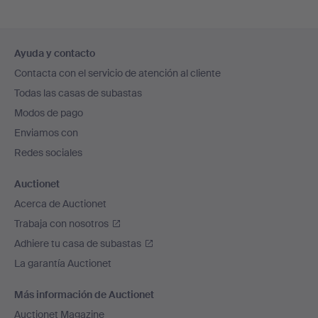
Navegación
Ayuda y contacto
en
Contacta con el servicio de atención al cliente
el
Todas las casas de subastas
pie
Modos de pago
de
Enviamos con
página
Redes sociales
Auctionet
Acerca de Auctionet
Trabaja con nosotros
Adhiere tu casa de subastas
La garantía Auctionet
Más información de Auctionet
Auctionet Magazine