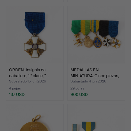
ORDEN. Insignia de
MEDALLAS EN
caballero, 1.ª clase, "…
MINIATURA. Cinco piezas,
inclu…
Subastado 15 jun 2026
Subastado 4 jun 2026
4 pujas
29 pujas
137 USD
900 USD