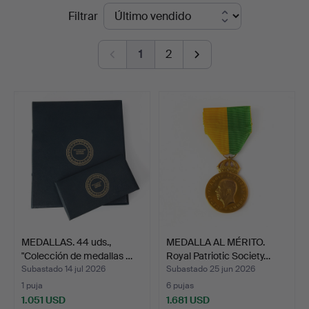
Precios
Filtrar
Auktionsverk
de
Göteborg
1
2
remate
MEDALLAS. 44 uds.,
MEDALLA AL MÉRITO.
"Colección de medallas …
Royal Patriotic Society…
Subastado 14 jul 2026
Subastado 25 jun 2026
1 puja
6 pujas
1.051 USD
1.681 USD