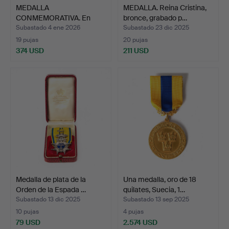
MEDALLA
MEDALLA. Reina Cristina,
CONMEMORATIVA. En
bronce, grabado p…
memoria de Ulrik…
Subastado 4 ene 2026
Subastado 23 dic 2025
19 pujas
20 pujas
374 USD
211 USD
Medalla de plata de la
Una medalla, oro de 18
Orden de la Espada …
quilates, Suecia, 1…
Subastado 13 dic 2025
Subastado 13 sep 2025
10 pujas
4 pujas
79 USD
2.574 USD