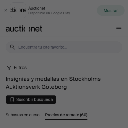
Auctionet
Mostrar
Cerrar
Disponible en Google Play
Auctionet.com
Filtros
Insignias
Insignias y medallas en Stockholms
y
Auktionsverk Göteborg
medallas
Suscribir búsqueda
en
Subastas en curso
Precios de remate
(60)
Stockholms