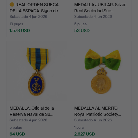
REAL ORDEN SUECA
MEDALLA JUBILAR. Silver,
DE LA ESPADA. Signo de
Real Sociedad Sue…
ca…
Subastado 4 jun 2026
Subastado 4 jun 2026
19 pujas
5 pujas
1.578 USD
53 USD
Lote
seleccionado
MEDALLA. Oficial de la
MEDALLA AL MÉRITO.
Reserva Naval de Su…
Royal Patriotic Society…
Subastado 4 jun 2026
Subastado 4 jun 2026
5 pujas
1 puja
64 USD
2.627 USD