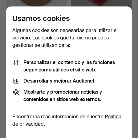
Usamos cookies
MEDALLA, cobre, Medalla
MEDALLA, las alas
Monumento al Milen…
plateadas de la paz, Tro…
Algunas cookies son necesarias para utilizar el
Subastado 20 jun 2024
Subastado 6 feb 2024
servicio. Las cookies que tú mismo puedes
10 pujas
9 pujas
gestionar se utilizan para:
258 USD
270 USD
Personalizar el contenido y las funciones
según cómo utilices el sitio web.
Desarrollar y mejorar Auctionet.
Mostrarte y promocionar noticias y
contenidos en sitios web externos.
Encontrarás más información en nuestra
Política
de privacidad
.
MEDALLAS, 5 piezas,
MEDALLAS, 4 piezas,
varios artistas, vario…
porcelana, Cruz Roja S…
Subastado 15 dic 2023
Subastado 5 nov 2023