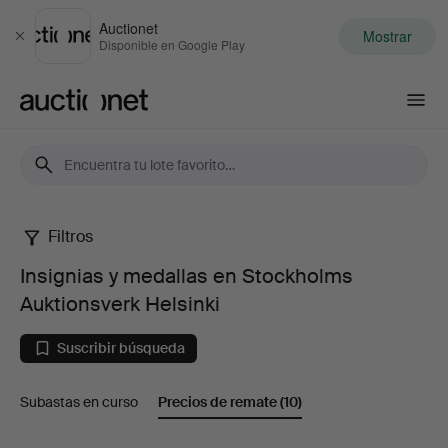
Auctionet
Mostrar
Cerrar
Disponible en Google Play
Auctionet.com
Filtros
Insignias
Insignias y medallas en Stockholms
y
Auktionsverk Helsinki
medallas
Suscribir búsqueda
en
Subastas en curso
Precios de remate
(10)
Stockholms