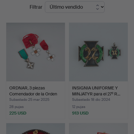
Precios
Filtrar
Auktionsverk
de
Helsinki
remate
ORDNAR, 3 piezas
INSIGNIA UNIFORME Y
Comendador de la Orden
MINJATYR para el 27º R…
de…
Subastado 25 mar 2025
Subastado 18 dic 2024
28 pujas
12 pujas
225 USD
913 USD