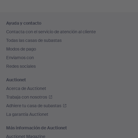
Navegación
Ayuda y contacto
en
Contacta con el servicio de atención al cliente
el
Todas las casas de subastas
pie
Modos de pago
de
Enviamos con
página
Redes sociales
Auctionet
Acerca de Auctionet
Trabaja con nosotros
Adhiere tu casa de subastas
La garantía Auctionet
Más información de Auctionet
Auctionet Magazine