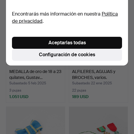
Lote
seleccionado
Encontrarás más información en nuestra
Política
de privacidad
.
Aceptarlas todas
Configuración de cookies
MEDALLA de oro de 18 a 23
ALFILERES, AGUJAS y
quilates, Gustav…
BROCHES, varios.
Subastado 5 feb 2025
Subastado 22 ene 2025
3 pujas
22 pujas
1.051 USD
189 USD