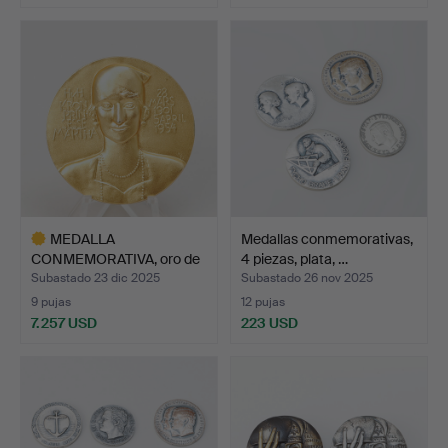
MEDALLA
Medallas conmemorativas,
CONMEMORATIVA, oro de
4 piezas, plata, …
18 quilates,…
Subastado 23 dic 2025
Subastado 26 nov 2025
9 pujas
12 pujas
7.257 USD
223 USD
Lote
seleccionado