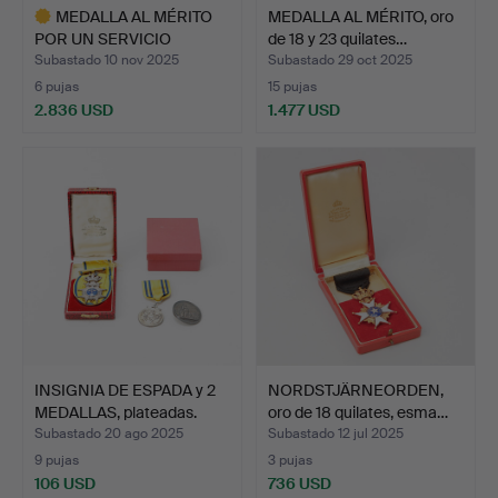
MEDALLA AL MÉRITO
MEDALLA AL MÉRITO, oro
POR UN SERVICIO
de 18 y 23 quilates…
PROLONGA…
Subastado 10 nov 2025
Subastado 29 oct 2025
6 pujas
15 pujas
2.836 USD
1.477 USD
Lote
seleccionado
INSIGNIA DE ESPADA y 2
NORDSTJÄRNEORDEN,
MEDALLAS, plateadas.
oro de 18 quilates, esma…
Subastado 20 ago 2025
Subastado 12 jul 2025
9 pujas
3 pujas
106 USD
736 USD