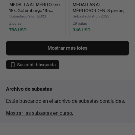
MEDALLA AL MÉRITO, oro
MEDALLAS AL
18k, Gotemburgo 195…
MÉRITO/ORDEN, 8 piezas,
en par…
Subastado 9 jun 2023
Subastado 9 jun 2023
2 pujas
29 pujas
788 USD
346 USD
Mostrar más lotes
Suscribir búsqueda
Archivo de subastas
Estás buscando en el archivo de subastas concluidas.
Mostrar las subastas en curso.