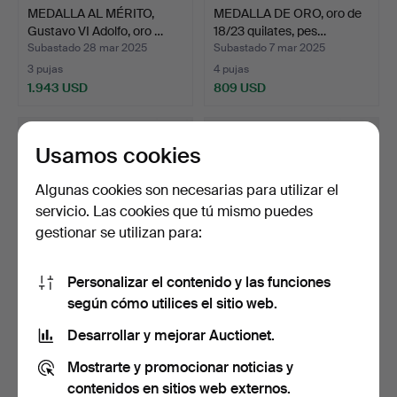
MEDALLA AL MÉRITO,
MEDALLA DE ORO, oro de
Gustavo VI Adolfo, oro …
18/23 quilates, pes…
Subastado 28 mar 2025
Subastado 7 mar 2025
3 pujas
4 pujas
1.943 USD
809 USD
Usamos cookies
Algunas cookies son necesarias para utilizar el
servicio. Las cookies que tú mismo puedes
gestionar se utilizan para:
Personalizar el contenido y las funciones
según cómo utilices el sitio web.
MEDALLA DE ORO, oro de
MEDALLA DE ORO, Real
18/23 quilates, pes…
Orden de Vasa, peso c…
Desarrollar y mejorar Auctionet.
Subastado 7 mar 2025
Subastado 6 mar 2025
Mostrarte y promocionar noticias y
5 pujas
3 pujas
1.051 USD
883 USD
contenidos en sitios web externos.