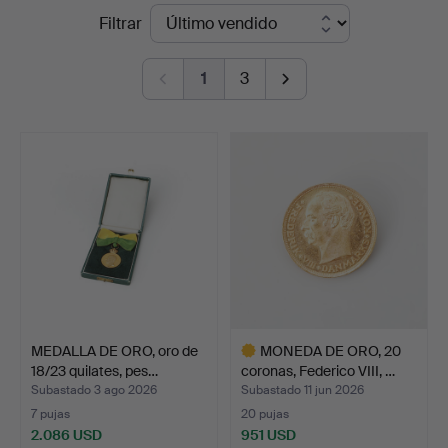
Precios
Filtrar
Auktionsverk
de
1
3
remate
MEDALLA DE ORO, oro de
MONEDA DE ORO, 20
18/23 quilates, pes…
coronas, Federico VIII, …
Subastado 3 ago 2026
Subastado 11 jun 2026
7 pujas
20 pujas
2.086 USD
951 USD