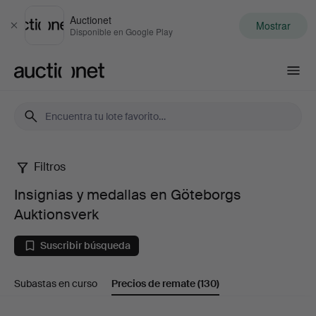
Auctionet
Mostrar
Cerrar
Disponible en Google Play
Auctionet.com
Filtros
Insignias
Insignias y medallas en Göteborgs
y
Auktionsverk
medallas
Suscribir búsqueda
en
Subastas en curso
Precios de remate
(130)
Göteborgs