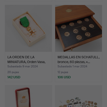
LA ORDEN DE LA
MEDALLAS EN SCHATULL,
MINIATURA, Orden Vasa,
bronce, 60 piezas, «…
oro …
Subastado 9 mar 2024
Subastado 1 mar 2024
20 pujas
12 pujas
142 USD
106 USD