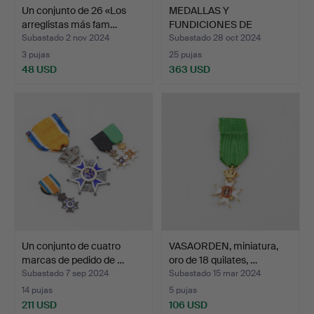
Un conjunto de 26 «Los
MEDALLAS Y
arreglistas más fam…
FUNDICIONES DE
MEDALLAS, 16 pie…
Subastado 2 nov 2024
Subastado 28 oct 2024
3 pujas
25 pujas
48 USD
363 USD
Un conjunto de cuatro
VASAORDEN, miniatura,
marcas de pedido de …
oro de 18 quilates, …
Subastado 7 sep 2024
Subastado 15 mar 2024
14 pujas
5 pujas
211 USD
106 USD