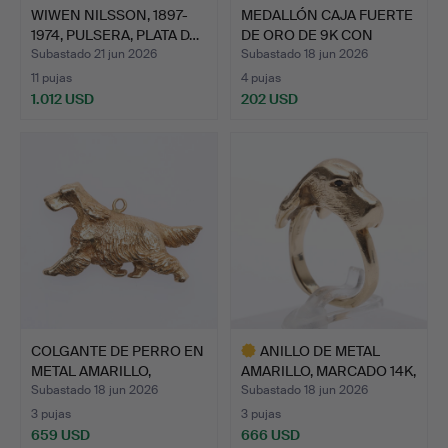
WIWEN NILSSON, 1897-
MEDALLÓN CAJA FUERTE
1974, PULSERA, PLATA D…
DE ORO DE 9K CON
TAPA…
Subastado 21 jun 2026
Subastado 18 jun 2026
11 pujas
4 pujas
1.012 USD
202 USD
COLGANTE DE PERRO EN
ANILLO DE METAL
METAL AMARILLO,
AMARILLO, MARCADO 14K,
GORDO…
CON…
Subastado 18 jun 2026
Subastado 18 jun 2026
3 pujas
3 pujas
659 USD
666 USD