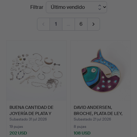
Precios
Filtrar
Young's
de
Auctions
1
…
6
remate
BUENA CANTIDAD DE
DAVID ANDERSEN,
JOYERÍA DE PLATA Y
BROCHE, PLATA DE LEY,
METAL…
DECO…
Subastado 31 jul 2026
Subastado 21 jul 2026
19 pujas
8 pujas
202 USD
108 USD