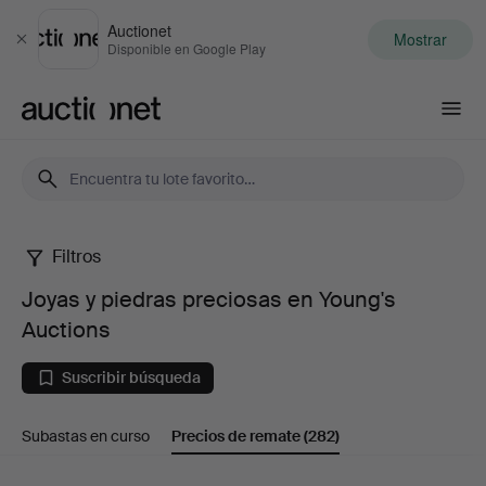
Auctionet
Mostrar
Cerrar
Disponible en Google Play
Auctionet.com
Filtros
Joyas
Joyas y piedras preciosas en Young's
y
Auctions
piedras
Suscribir búsqueda
preciosas
Subastas en curso
Precios de remate
(282)
en