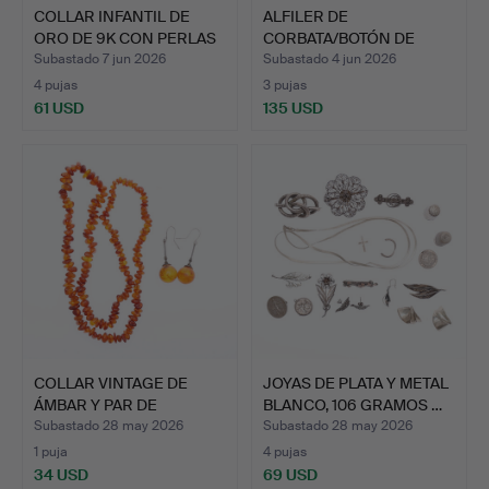
COLLAR INFANTIL DE
ALFILER DE
ORO DE 9K CON PERLAS
CORBATA/BOTÓN DE
DE…
CUELLO VICTORI…
Subastado 7 jun 2026
Subastado 4 jun 2026
4 pujas
3 pujas
61 USD
135 USD
COLLAR VINTAGE DE
JOYAS DE PLATA Y METAL
ÁMBAR Y PAR DE
BLANCO, 106 GRAMOS …
PENDIENTE…
Subastado 28 may 2026
Subastado 28 may 2026
1 puja
4 pujas
34 USD
69 USD