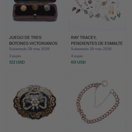
JUEGO DE TRES
RAY TRACEY,
BOTONES VICTORIANOS
PENDIENTES DE ESMALTE
DE ORO D…
ESTILO P…
Subastado 28 may 2026
Subastado 28 may 2026
3 pujas
4 pujas
122 USD
69 USD