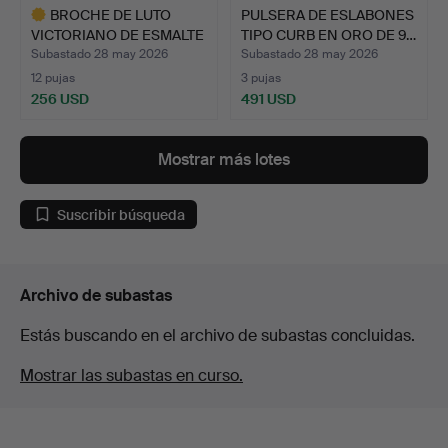
BROCHE DE LUTO
PULSERA DE ESLABONES
VICTORIANO DE ESMALTE
TIPO CURB EN ORO DE 9…
NEGRO…
Subastado 28 may 2026
Subastado 28 may 2026
12 pujas
3 pujas
256 USD
491 USD
Lote
seleccionado
Mostrar más lotes
Suscribir búsqueda
Archivo de subastas
Estás buscando en el archivo de subastas concluidas.
Mostrar las subastas en curso.