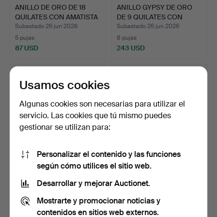
ANILLO DE ORO DE 18
ANILLO GYPSY DE ORO
QUILATES CON AMATISTA
DE 9 QUILATES CON
…
DIAM…
Subastado 26 jun 2026
Subastado 26 jun 2026
5 pujas
8 pujas
87 USD
243 USD
Usamos cookies
Algunas cookies son necesarias para utilizar el
servicio. Las cookies que tú mismo puedes
gestionar se utilizan para:
Personalizar el contenido y las funciones
según cómo utilices el sitio web.
PAR DE GEMELOS DE
ANILLO NAVETTE DE
METAL AMARILLO CON
METAL AMARILLO CON
Desarrollar y mejorar Auctionet.
CALCE…
DIAMA…
Subastado 25 jun 2026
Subastado 25 jun 2026
Mostrarte y promocionar noticias y
11 pujas
8 pujas
303 USD
404 USD
contenidos en sitios web externos.