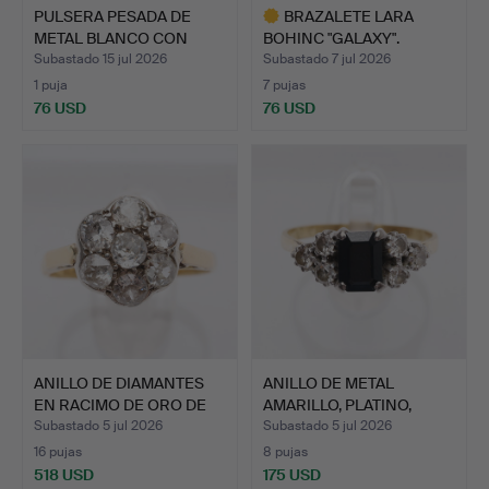
PULSERA PESADA DE
BRAZALETE LARA
METAL BLANCO CON
BOHINC "GALAXY".
DISEÑO …
Subastado 15 jul 2026
Subastado 7 jul 2026
1 puja
7 pujas
76 USD
76 USD
Lote
seleccionado
ANILLO DE DIAMANTES
ANILLO DE METAL
EN RACIMO DE ORO DE
AMARILLO, PLATINO,
18…
ZAFIRO …
Subastado 5 jul 2026
Subastado 5 jul 2026
16 pujas
8 pujas
518 USD
175 USD