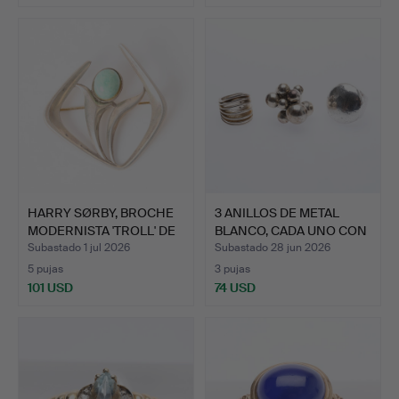
Lote
seleccionado
HARRY SØRBY, BROCHE
3 ANILLOS DE METAL
MODERNISTA 'TROLL' DE
BLANCO, CADA UNO CON
…
PU…
Subastado 1 jul 2026
Subastado 28 jun 2026
5 pujas
3 pujas
101 USD
74 USD