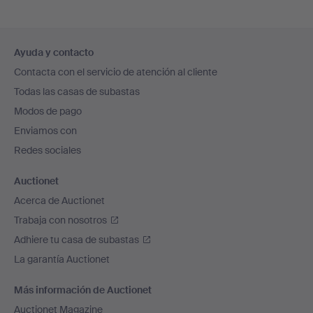
Navegación
Ayuda y contacto
en
Contacta con el servicio de atención al cliente
el
Todas las casas de subastas
pie
Modos de pago
de
Enviamos con
página
Redes sociales
Auctionet
Acerca de Auctionet
Trabaja con nosotros
Adhiere tu casa de subastas
La garantía Auctionet
Más información de Auctionet
Auctionet Magazine