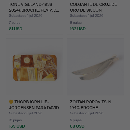
TONE VIGELAND (1938-
COLGANTE DE CRUZ DE
2024), BROCHE. PLATA D…
ORO DE 9K CON
GRANATE …
Subastado 1 jul 2026
Subastado 1 jul 2026
7 pujas
9 pujas
81 USD
162 USD
THORBJÖRN LIE-
ZOLTAN POPOVITS. N.
JÖRGENSEN PARA DAVID
1940. BROCHE
ANDERSE…
“ANTARES”…
Subastado 1 jul 2026
Subastado 1 jul 2026
15 pujas
5 pujas
163 USD
68 USD