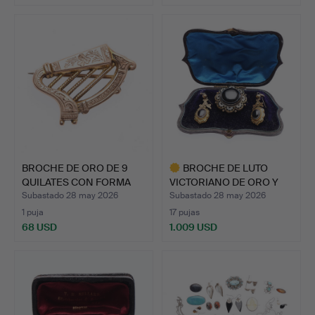
BROCHE DE ORO DE 9
BROCHE DE LUTO
QUILATES CON FORMA
VICTORIANO DE ORO Y
DE A…
PAR DE …
Subastado 28 may 2026
Subastado 28 may 2026
1 puja
17 pujas
68 USD
1.009 USD
Lote
seleccionado