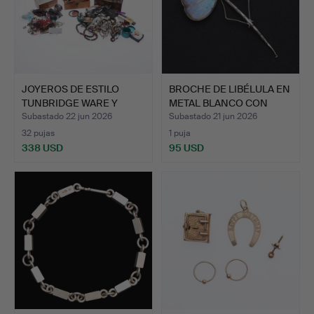
JOYEROS DE ESTILO
BROCHE DE LIBÉLULA EN
TUNBRIDGE WARE Y
METAL BLANCO CON
EGIPCIO…
ALA…
Subastado 22 jun 2026
Subastado 21 jun 2026
32 pujas
1 puja
338 USD
95 USD