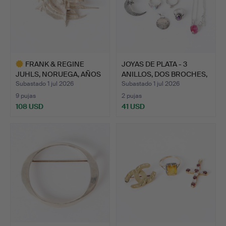
FRANK & REGINE
JOYAS DE PLATA - 3
JUHLS, NORUEGA, AÑOS
ANILLOS, DOS BROCHES,
70. BR…
U…
Subastado 1 jul 2026
Subastado 1 jul 2026
9 pujas
2 pujas
108 USD
41 USD
Lote
seleccionado