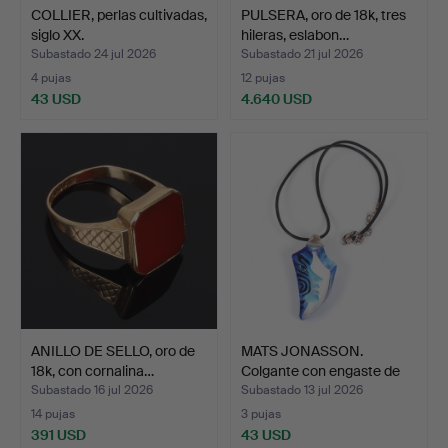
COLLIER, perlas cultivadas,
PULSERA, oro de 18k, tres
siglo XX.
hileras, eslabon…
Subastado 24 jul 2026
Subastado 21 jul 2026
4 pujas
12 pujas
43 USD
4.640 USD
ANILLO DE SELLO, oro de
MATS JONASSON.
18k, con cornalina…
Colgante con engaste de
pla…
Subastado 16 jul 2026
Subastado 13 jul 2026
14 pujas
3 pujas
391 USD
43 USD