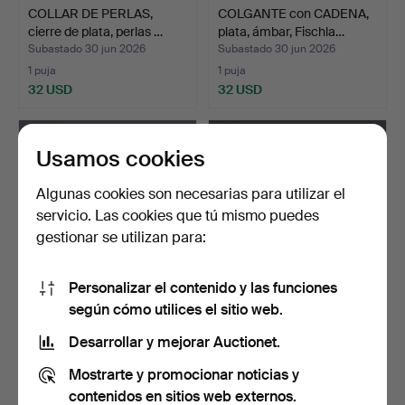
COLLAR DE PERLAS,
COLGANTE con CADENA,
cierre de plata, perlas …
plata, ámbar, Fischla…
Subastado 30 jun 2026
Subastado 30 jun 2026
1 puja
1 puja
32 USD
32 USD
Usamos cookies
Algunas cookies son necesarias para utilizar el
servicio. Las cookies que tú mismo puedes
gestionar se utilizan para:
Personalizar el contenido y las funciones
según cómo utilices el sitio web.
ANILLOS, 3 uds. plata,
ANILLO, plata, con cuarzo
entre otros Guldsme…
rosa, Bengt Hall…
Desarrollar y mejorar Auctionet.
Subastado 30 jun 2026
Subastado 30 jun 2026
Mostrarte y promocionar noticias y
1 puja
14 pujas
32 USD
84 USD
contenidos en sitios web externos.