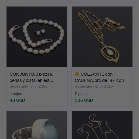
CONJUNTO, 3 piezas,
COLGANTE con
perlas y plata, en est…
CADENA, oro de 18k, con
perla…
Subastado 13 jul 2026
Subastado 12 jul 2026
4 pujas
11 pujas
48 USD
536 USD
Lote
seleccionado