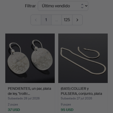
Precios
Filtrar
Stadsauktion
de
Sundsvall
1
…
125
remate
PENDIENTES, un par, plata
(6A15) COLLIER y
de ley, "trolltr…
PULSERA, conjunto, plata
…
Subastado 28 jul 2026
Subastado 27 jul 2026
2 pujas
9 pujas
37 USD
95 USD