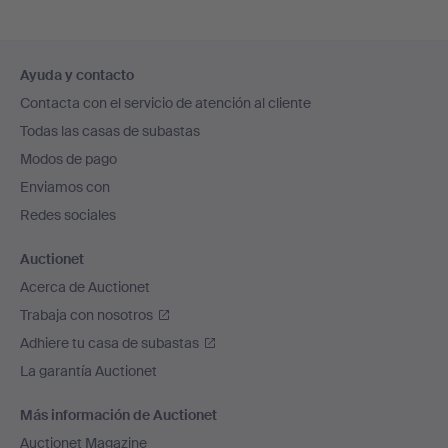
Navegación
Ayuda y contacto
en
Contacta con el servicio de atención al cliente
el
Todas las casas de subastas
pie
Modos de pago
de
Enviamos con
página
Redes sociales
Auctionet
Acerca de Auctionet
Trabaja con nosotros
Adhiere tu casa de subastas
La garantía Auctionet
Más información de Auctionet
Auctionet Magazine