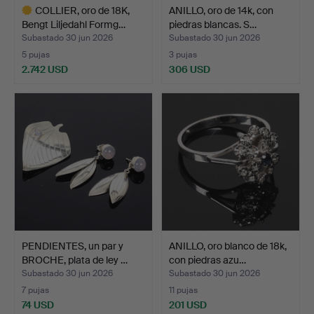
COLLIER, oro de 18K,
ANILLO, oro de 14k, con
Bengt Liljedahl Formg…
piedras blancas. S…
Subastado 30 jun 2026
Subastado 30 jun 2026
5 pujas
3 pujas
2.742 USD
306 USD
Lote
seleccionado
PENDIENTES, un par y
ANILLO, oro blanco de 18k,
BROCHE, plata de ley …
con piedras azu…
Subastado 30 jun 2026
Subastado 30 jun 2026
7 pujas
11 pujas
74 USD
201 USD