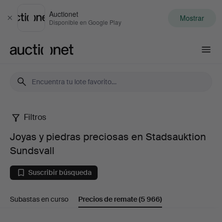
Auctionet
Mostrar
Cerrar
Disponible en Google Play
Auctionet.com
Filtros
Joyas
Joyas y piedras preciosas en Stadsauktion
y
Sundsvall
piedras
Suscribir búsqueda
preciosas
Subastas en curso
Precios de remate
(5 966)
en