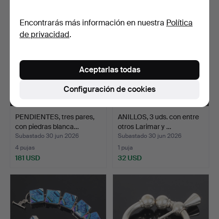
Encontrarás más información en nuestra
Política
de privacidad
.
Aceptarlas todas
Configuración de cookies
PENDIENTES, tres pares,
ANILLOS, 3 uds. con entre
con piedras blanca…
otros Larimar y …
Subastado 30 jun 2026
Subastado 30 jun 2026
4 pujas
1 puja
181 USD
32 USD