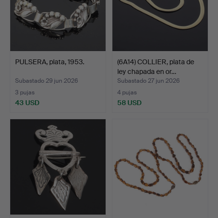
PULSERA, plata, 1953.
(6A14) COLLIER, plata de
ley chapada en or…
Subastado 29 jun 2026
Subastado 27 jun 2026
3 pujas
4 pujas
43 USD
58 USD