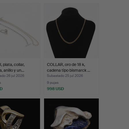
 plata, collar,
COLLAR, oro de 18 k,
a, anillo y un…
cadena tipo bismarck …
ado 26 jul 2026
Subastado 25 jul 2026
s
9 pujas
SD
998 USD