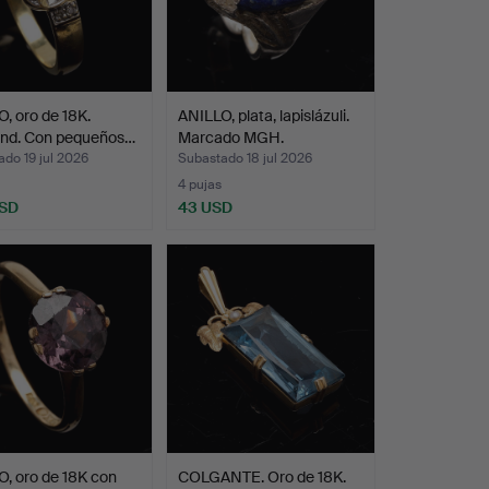
, oro de 18K.
ANILLO, plata, lapislázuli.
ynd. Con pequeños…
Marcado MGH.
do 19 jul 2026
Subastado 18 jul 2026
4 pujas
USD
43 USD
, oro de 18K con
COLGANTE. Oro de 18K.