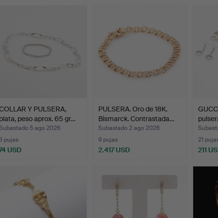
emate
COLLAR Y PULSERA,
PULSERA. Oro de 18K.
GUCCI,
plata, peso aprox. 65 gr…
Bismarck. Contrastada…
pulser
Subastado 5 ago 2026
Subastado 2 ago 2026
Subast
3 pujas
9 pujas
21 puja
74 USD
2.417 USD
211 U