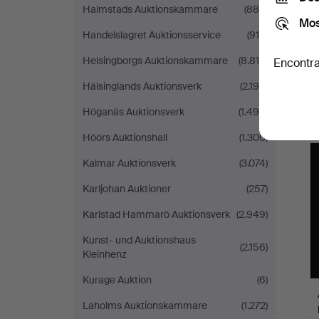
Halmstads Auktionskammare
(886)
Mos
Handelslagret Auktionsservice
(915)
Helsingborgs Auktionskammare
(8.819)
Encontra
Hälsinglands Auktionsverk
(2.190)
Höganäs Auktionsverk
(1.496)
Höörs Auktionshall
(1.300)
Kalmar Auktionsverk
(3.074)
Karljohan Auktioner
(257)
Karlstad Hammarö Auktionsverk
(2.949)
Kunst- und Auktionshaus
(2.156)
Kleinhenz
Kurage Auktion
(6)
Laholms Auktionskammare
(1.272)