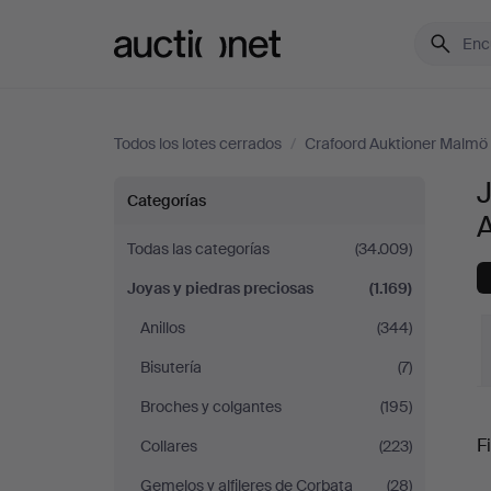
Auctionet.com
Todos los lotes cerrados
/
Crafoord Auktioner Malmö
J
Joyas
Categorías
y
Todas las categorías
(34.009)
Joyas y piedras preciosas
(1.169)
piedras
Anillos
(344)
preciosas
Bisutería
(7)
en
Broches y colgantes
(195)
P
Fi
Collares
(223)
Crafoord
Gemelos y alfileres de Corbata
(28)