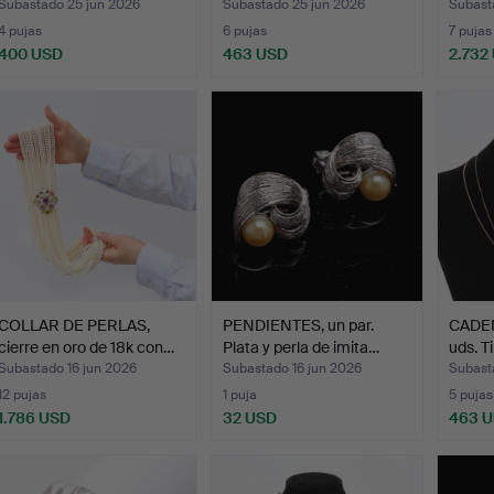
Subastado 25 jun 2026
Subastado 25 jun 2026
Subast
4 pujas
6 pujas
7 pujas
400 USD
463 USD
2.732
COLLAR DE PERLAS,
PENDIENTES, un par.
CADEN
cierre en oro de 18k con…
Plata y perla de imita…
uds. T
Subastado 16 jun 2026
Subastado 16 jun 2026
Subast
12 pujas
1 puja
5 pujas
1.786 USD
32 USD
463 