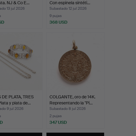
sta. NJ & Co E…
Con espinela sintéti…
do 13 jul 2026
Subastado 12 jul 2026
s
9 pujas
SD
368 USD
 DE PLATA, TRES
COLGANTE, oro de 14K.
lata y plata de…
Representando la "Pi…
do 9 jul 2026
Subastado 8 jul 2026
s
2 pujas
SD
347 USD