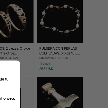
S, 2 piezas. Oro de
PULSERA CON PERLAS
ntre otros…
CULTIVADAS, oro de 18K.…
do 5 jul 2026
Subastado 4 jul 2026
13 pujas
SD
253 USD
ue tú
itio web.