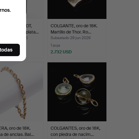
rnos.
ELMINA WENDT,
COLGANTE, oro de 18K.
TE, isolit y plata…
Martillo de Thor. Ro…
ado 30 jun 2026
Subastado 29 jun 2026
s
1 puja
 todas
SD
2.732 USD
RA, oro de 18K.
COLGANTES, oro de 18K,
 de anclas. Bal…
con piedra de nacim…