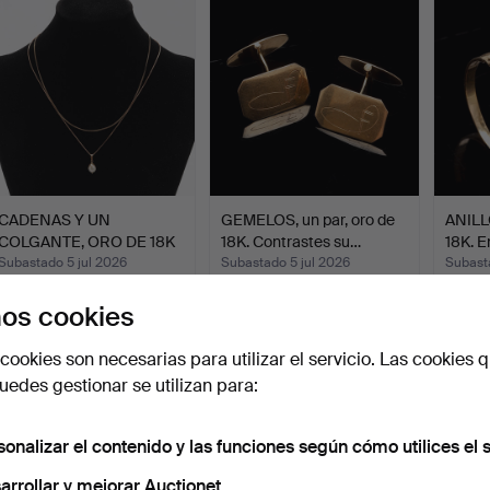
CADENAS Y UN
GEMELOS, un par, oro de
ANILLO
COLGANTE, ORO DE 18K
18K. Contrastes su…
18K. E
Y 8K. PE…
Subastado 5 jul 2026
Subastado 5 jul 2026
Subasta
10 pujas
3 pujas
5 pujas
os cookies
232 USD
495 USD
211 U
cookies son necesarias para utilizar el servicio. Las cookies q
edes gestionar se utilizan para:
sonalizar el contenido y las funciones según cómo utilices el s
arrollar y mejorar Auctionet.