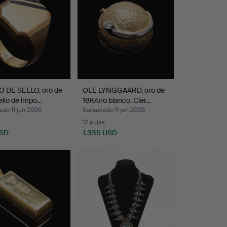
O DE SELLO, oro de
OLE LYNGGAARD, oro de
ello de impo…
18K/oro blanco. Cier…
do 11 jun 2026
Subastado 11 jun 2026
12 pujas
USD
1.335 USD