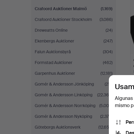
Crafoord Auktioner Malmö
(1.169)
Crafoord Auktioner Stockholm
(3.086)
Dreweatts Online
(24)
Ekenbergs Auktioner
(247)
Falun Auktionsbyrå
(304)
Formstad Auktioner
(462)
Garpenhus Auktioner
(12.181)
Gomér & Andersson Jönköping
(217)
Usam
Gomér & Andersson Linköping
(22.366)
Algunas 
mismo pu
Gomér & Andersson Norrköping
(5.008)
Gomér & Andersson Nyköping
(2.379)
Per
Göteborgs Auktionsverk
(12.653)
Des