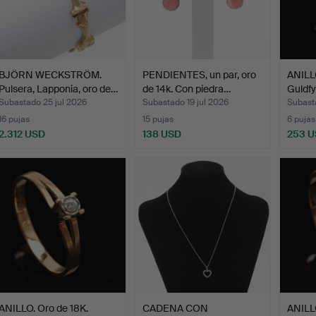
BJÖRN WECKSTRÖM.
PENDIENTES, un par, oro
ANILLO
Pulsera, Lapponia, oro de…
de 14k. Con piedra…
Guldf
Subastado 25 jul 2026
Subastado 19 jul 2026
Subasta
16 pujas
15 pujas
6 pujas
2.312 USD
138 USD
253 
ANILLO. Oro de 18K.
CADENA CON
ANILLO