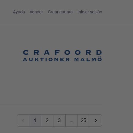
Ayuda
Vender
Crear cuenta
Iniciar sesión
1
2
3
…
25