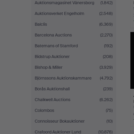
Auktionsmagasinet Vänersborg
(1.842)
Auktionsverket Engelholm
(2.548)
Balclis
(6.369)
Barcelona Auctions
(2.270)
Batemans of Stamford
(192)
Bidstrup Auktioner
(208)
Bishop & Miller
(3.929)
Björnssons Auktionskammare
(4.792)
Borås Auktionshall
(239)
Chalkwell Auctions
(6.262)
Colombos
(75)
Connoisseur Bokauktioner
(10)
Crafoord Auktioner Lund
(10.876)