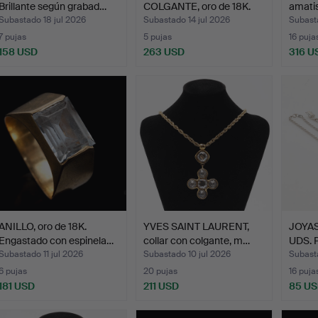
Brillante según grabad…
COLGANTE, oro de 18K.
amati
Peso apro…
Subastado 18 jul 2026
Subastado 14 jul 2026
Subasta
7 pujas
5 pujas
16 puja
158 USD
263 USD
316 U
ANILLO, oro de 18K.
YVES SAINT LAURENT,
JOYAS
Engastado con espinela…
collar con colgante, m…
UDS. P
Subastado 11 jul 2026
Subastado 10 jul 2026
Subasta
6 pujas
20 pujas
16 puja
181 USD
211 USD
85 U