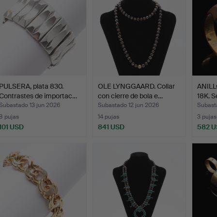
PULSERA, plata 830.
OLE LYNGGAARD. Collar
ANILL
Contrastes de importac…
con cierre de bola e…
18K. S
Subastado 13 jun 2026
Subastado 12 jun 2026
Subasta
8 pujas
14 pujas
3 pujas
101 USD
841 USD
582 