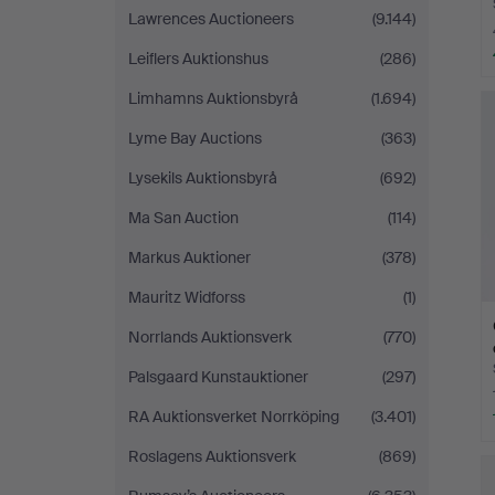
Lawrences Auctioneers
(9.144)
Leiflers Auktionshus
(286)
Limhamns Auktionsbyrå
(1.694)
Lyme Bay Auctions
(363)
Lysekils Auktionsbyrå
(692)
Ma San Auction
(114)
Markus Auktioner
(378)
Mauritz Widforss
(1)
Norrlands Auktionsverk
(770)
Palsgaard Kunstauktioner
(297)
RA Auktionsverket Norrköping
(3.401)
Roslagens Auktionsverk
(869)