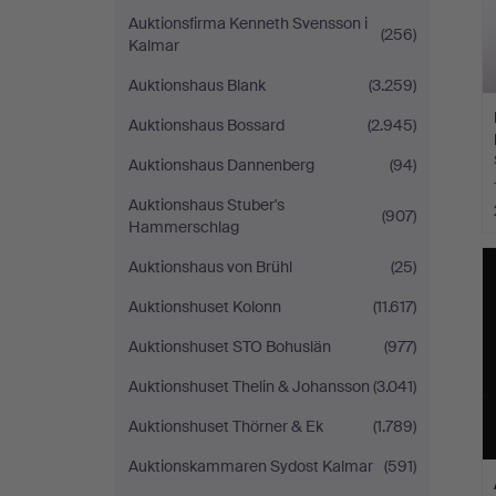
Auktionsfirma Kenneth Svensson i
(256)
Kalmar
Auktionshaus Blank
(3.259)
Auktionshaus Bossard
(2.945)
Auktionshaus Dannenberg
(94)
Auktionshaus Stuber's
(907)
Hammerschlag
Auktionshaus von Brühl
(25)
Auktionshuset Kolonn
(11.617)
Auktionshuset STO Bohuslän
(977)
Auktionshuset Thelin & Johansson
(3.041)
Auktionshuset Thörner & Ek
(1.789)
Auktionskammaren Sydost Kalmar
(591)