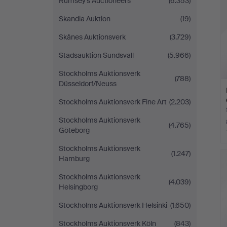
Rumsey’s Auctioneers
(6.353)
Skandia Auktion
(19)
Skånes Auktionsverk
(3.729)
Stadsauktion Sundsvall
(5.966)
Stockholms Auktionsverk
(788)
Düsseldorf/Neuss
Stockholms Auktionsverk Fine Art
(2.203)
Stockholms Auktionsverk
(4.765)
Göteborg
Stockholms Auktionsverk
(1.247)
Hamburg
Stockholms Auktionsverk
(4.039)
Helsingborg
Stockholms Auktionsverk Helsinki
(1.650)
Stockholms Auktionsverk Köln
(843)