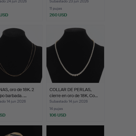
ado 24 jun 2026
Subastado 23 jun 2026
11 pujas
 USD
260 USD
AS, oro de 18K. 2
COLLAR DE PERLAS,
ipo barbada. …
cierre en oro de 18K. Co…
ado 14 jun 2026
Subastado 14 jun 2026
14 pujas
USD
106 USD