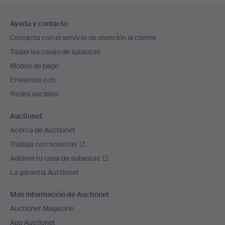
Navegación
Ayuda y contacto
en
Contacta con el servicio de atención al cliente
el
Todas las casas de subastas
pie
Modos de pago
de
Enviamos con
página
Redes sociales
Auctionet
Acerca de Auctionet
Trabaja con nosotros
Adhiere tu casa de subastas
La garantía Auctionet
Más información de Auctionet
Auctionet Magazine
App Auctionet