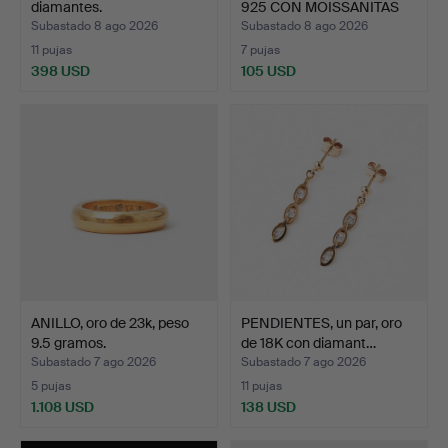
diamantes.
925 CON MOISSANITAS
DE…
Subastado 8 ago 2026
Subastado 8 ago 2026
11 pujas
7 pujas
398 USD
105 USD
ANILLO, oro de 23k, peso
PENDIENTES, un par, oro
9.5 gramos.
de 18K con diamant…
Subastado 7 ago 2026
Subastado 7 ago 2026
5 pujas
11 pujas
1.108 USD
138 USD