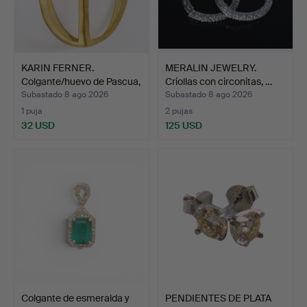
KARIN FERNER.
MERALIN JEWELRY.
Colgante/huevo de Pascua,
Criollas con circonitas, …
LA…
Subastado 8 ago 2026
Subastado 8 ago 2026
1 puja
2 pujas
32 USD
125 USD
Colgante de esmeralda y
PENDIENTES DE PLATA