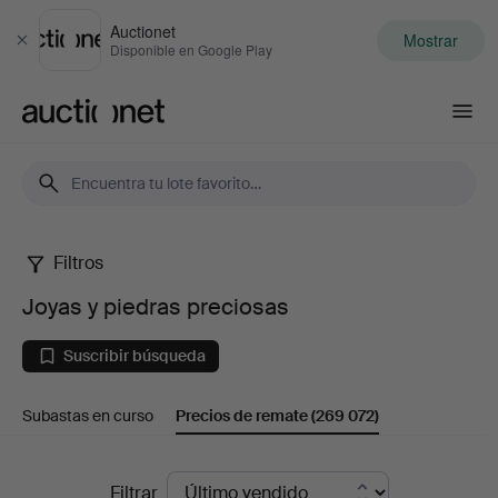
Auctionet
Mostrar
Cerrar
Disponible en Google Play
Auctionet.com
Filtros
Joyas
Joyas y piedras preciosas
y
Suscribir búsqueda
piedras
Subastas en curso
Precios de remate
(269 072)
preciosas
Precios
Filtrar