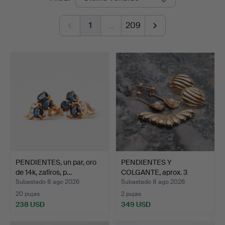
de
1
…
209
remate
PENDIENTES, un par, oro
PENDIENTES Y
de 14k, zafiros, p…
COLGANTE, aprox. 3
piezas, or…
Subastado 8 ago 2026
Subastado 8 ago 2026
20 pujas
2 pujas
238 USD
349 USD