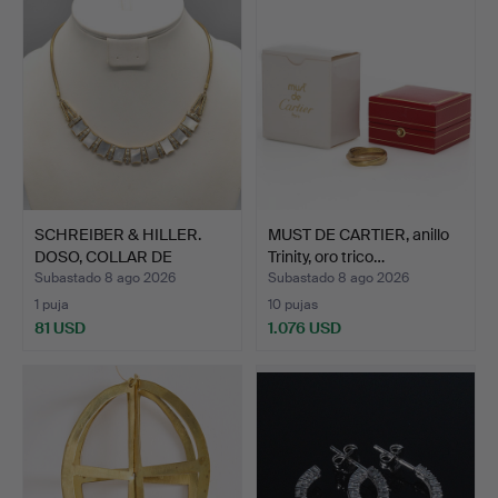
SCHREIBER & HILLER.
MUST DE CARTIER, anillo
DOSO, COLLAR DE
Trinity, oro trico…
DISEÑA…
Subastado 8 ago 2026
Subastado 8 ago 2026
1 puja
10 pujas
81 USD
1.076 USD