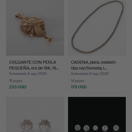
COLGANTE CON PERLA
CADENA, plata, eslabón
PEQUEÑA, oro de 18K, 19…
tipo rey/Steneby, l…
Subastado 8 ago 2026
Subastado 8 ago 2026
15 pujas
14 pujas
233 USD
179 USD