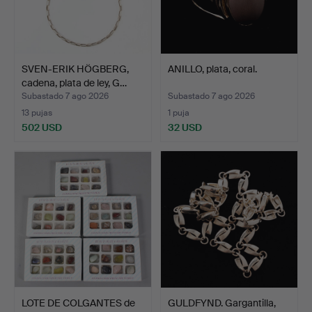
SVEN-ERIK HÖGBERG,
ANILLO, plata, coral.
cadena, plata de ley, G…
Subastado 7 ago 2026
Subastado 7 ago 2026
13 pujas
1 puja
502 USD
32 USD
LOTE DE COLGANTES de
GULDFYND. Gargantilla,