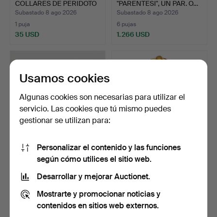
COLLARES DE PERIDOTO
"PARENTESI", UN PAR. O…
EN BRUTO…
Subastado 8 ago 2026
Subastado 8 ago 2026
1 puja
6 pujas
35 USD
1.266 USD
Usamos cookies
Algunas cookies son necesarias para utilizar el
servicio. Las cookies que tú mismo puedes
gestionar se utilizan para:
Personalizar el contenido y las funciones
ANILLO SOLITARIO
COLGANTE/BROCHE,
según cómo utilices el sitio web.
ANTIGUO DE PLATINO
oro, 18K y perlas, Guldva…
CON DI…
Subastado 8 ago 2026
Subastado 8 ago 2026
Desarrollar y mejorar Auctionet.
1 puja
3 pujas
Mostrarte y promocionar noticias y
237 USD
602 USD
contenidos en sitios web externos.
Lote