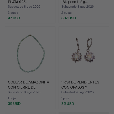
PLATA 925.
18k, peso 11.2 g…
Subastado 8 ago 2026
Subastado 8 ago 2026
3 pujas
2 pujas
47 USD
887 USD
COLLAR DE AMAZONITA
1 PAR DE PENDIENTES
CON CIERRE DE
CON OPALOS Y
MOSQUETÓ…
PEDRERÍA.
Subastado 8 ago 2026
Subastado 8 ago 2026
1 puja
1 puja
35 USD
35 USD