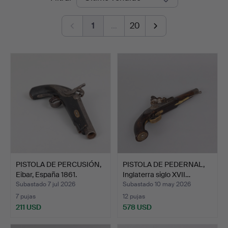
de
Auktioner
1
…
20
remate
PISTOLA DE PERCUSIÓN,
PISTOLA DE PEDERNAL,
Eibar, España 1861.
Inglaterra siglo XVII…
Subastado 7 jul 2026
Subastado 10 may 2026
7 pujas
12 pujas
211 USD
578 USD