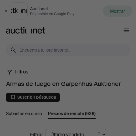
Auctionet
Mostrar
Cerrar
Disponible en Google Play
Auctionet.com
Filtros
Armas
Armas de fuego en Garpenhus Auktioner
de
Suscribir búsqueda
fuego
Subastas en curso
Precios de remate
(938)
en
Garpenhus
Precios
Filtrar