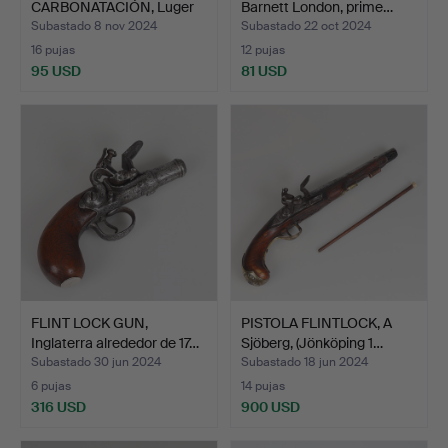
CARBONATACIÓN, Luger
Barnett London, prime…
P08, Umare…
Subastado 8 nov 2024
Subastado 22 oct 2024
16 pujas
12 pujas
95 USD
81 USD
FLINT LOCK GUN,
PISTOLA FLINTLOCK, A
Inglaterra alrededor de 17…
Sjöberg, (Jönköping 1…
Subastado 30 jun 2024
Subastado 18 jun 2024
6 pujas
14 pujas
316 USD
900 USD