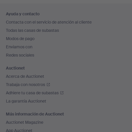
Navegación
Ayuda y contacto
en
Contacta con el servicio de atención al cliente
el
Todas las casas de subastas
pie
Modos de pago
de
Enviamos con
página
Redes sociales
Auctionet
Acerca de Auctionet
Trabaja con nosotros
Adhiere tu casa de subastas
La garantía Auctionet
Más información de Auctionet
Auctionet Magazine
App Auctionet