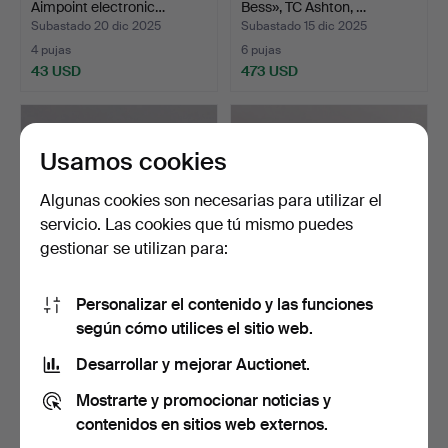
Aimpoint electronic…
Bess», TC Ashton, …
Subastado 20 dic 2025
Subastado 15 dic 2025
4 pujas
6 pujas
43 USD
473 USD
Usamos cookies
Algunas cookies son necesarias para utilizar el
servicio. Las cookies que tú mismo puedes
gestionar se utilizan para:
Personalizar el contenido y las funciones
FUSILES SLAG LOCK, siglo
Un rifle Tower Lock,
según cómo utilices el sitio web.
XIX.
Inglaterra del siglo …
Subastado 22 oct 2025
Subastado 27 ago 2025
Desarrollar y mejorar Auctionet.
19 pujas
12 pujas
Mostrarte y promocionar noticias y
211 USD
284 USD
contenidos en sitios web externos.