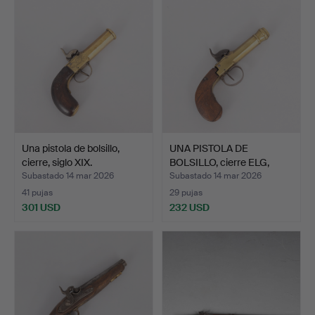
Una pistola de bolsillo,
UNA PISTOLA DE
cierre, siglo XIX.
BOLSILLO, cierre ELG,
Bélgi…
Subastado 14 mar 2026
Subastado 14 mar 2026
41 pujas
29 pujas
301 USD
232 USD