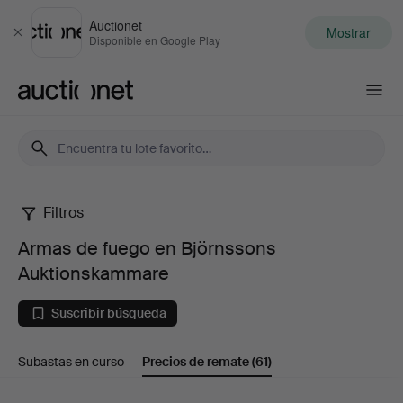
Auctionet
Mostrar
Cerrar
Disponible en Google Play
Auctionet.com
Filtros
Armas
Armas de fuego en Björnssons
de
Auktionskammare
fuego
Suscribir búsqueda
en
Subastas en curso
Precios de remate
(61)
Björnssons