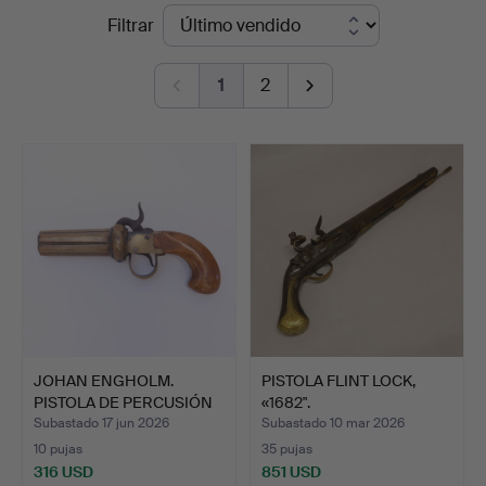
Precios
Filtrar
Auktionskammare
de
1
2
remate
JOHAN ENGHOLM.
PISTOLA FLINT LOCK,
PISTOLA DE PERCUSIÓN
«1682".
TIPO P…
Subastado 17 jun 2026
Subastado 10 mar 2026
10 pujas
35 pujas
316 USD
851 USD