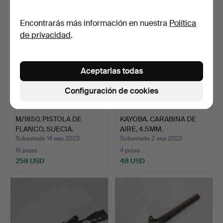
Encontrarás más información en nuestra
Política
de privacidad
.
Aceptarlas todas
Configuración de cookies
M/1850. PISTOLA DE
KAYOBA. CARABINA DE
FLANCO, SUECIA.
AIRE, 4.5MM.
PORCELANA.
Subastado 14 sep 2023
Subastado 2 sep 2023
16 pujas
4 pujas
258 USD
48 USD