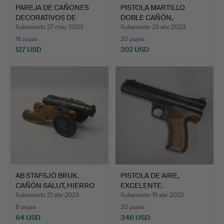
PAREJA DE CAÑONES
PISTOLA MARTILLO
DECORATIVOS DE
DOBLE CAÑÓN,
HIERRO FU…
ALEMANIA.
Subastado 27 may 2023
Subastado 25 abr 2023
16 pujas
20 pujas
127 USD
202 USD
AB STAFSJÖ BRUK.
PISTOLA DE AIRE,
CAÑÓN SALUT, HIERRO
EXCELENTE.
FUNDI…
Subastado 21 abr 2023
Subastado 19 abr 2023
8 pujas
20 pujas
64 USD
346 USD