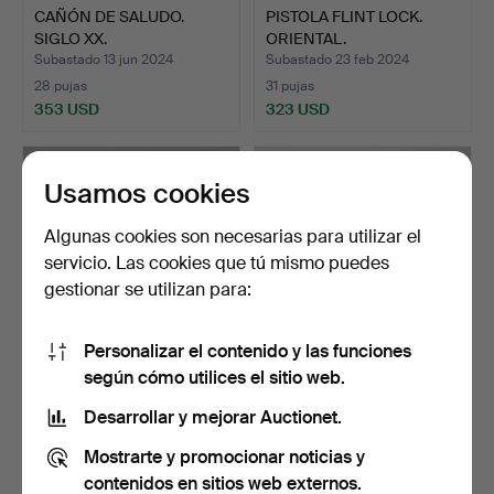
CAÑÓN DE SALUDO.
PISTOLA FLINT LOCK.
SIGLO XX.
ORIENTAL.
Subastado 13 jun 2024
Subastado 23 feb 2024
28 pujas
31 pujas
353 USD
323 USD
Usamos cookies
Algunas cookies son necesarias para utilizar el
servicio. Las cookies que tú mismo puedes
gestionar se utilizan para:
Personalizar el contenido y las funciones
según cómo utilices el sitio web.
DOS PISTOLAS
CUATRO PISTONES DE
DECORATIVAS, HIERRO
FUSIL, DISEÑADOS PARA
Desarrollar y mejorar Auctionet.
FUNDIDO, …
F…
Subastado 14 feb 2024
Subastado 15 ene 2024
Mostrarte y promocionar noticias y
4 pujas
8 pujas
79 USD
69 USD
contenidos en sitios web externos.