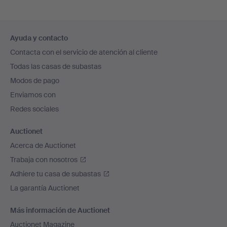
Navegación
Ayuda y contacto
en
Contacta con el servicio de atención al cliente
el
Todas las casas de subastas
pie
Modos de pago
de
Enviamos con
página
Redes sociales
Auctionet
Acerca de Auctionet
Trabaja con nosotros
Adhiere tu casa de subastas
La garantía Auctionet
Más información de Auctionet
Auctionet Magazine