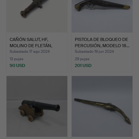
CAÑÓN SALUT, HF,
PISTOLA DE BLOQUEO DE
MOLINO DE FLETÁN,
PERCUSIÓN, MODELO 18…
HIERRO …
Subastado 17 ago 2024
Subastado 19 jun 2024
13 pujas
29 pujas
90 USD
201 USD