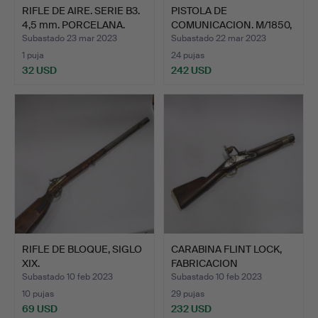
RIFLE DE AIRE. SERIE B3.
PISTOLA DE
4,5 mm. PORCELANA.
COMUNICACION. M/1850,
SUECIA.
Subastado 23 mar 2023
Subastado 22 mar 2023
1 puja
24 pujas
32 USD
242 USD
RIFLE DE BLOQUE, SIGLO
CARABINA FLINT LOCK,
XIX.
FABRICACION
POSTERIOR.
Subastado 10 feb 2023
Subastado 10 feb 2023
10 pujas
29 pujas
69 USD
232 USD