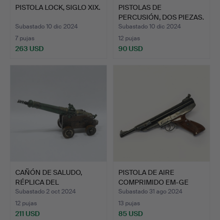
PISTOLA LOCK, SIGLO XIX.
PISTOLAS DE
PERCUSIÓN, DOS PIEZAS.
Subastado 10 dic 2024
Subastado 10 dic 2024
7 pujas
12 pujas
263 USD
90 USD
CAÑÓN DE SALUDO,
PISTOLA DE AIRE
RÉPLICA DEL
COMPRIMIDO EM-GE
MAJESTUOSO BA…
GERSTENBE…
Subastado 2 oct 2024
Subastado 31 ago 2024
12 pujas
13 pujas
211 USD
85 USD