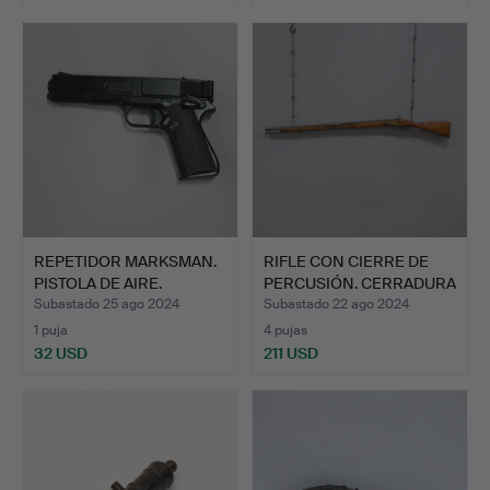
REPETIDOR MARKSMAN.
RIFLE CON CIERRE DE
PISTOLA DE AIRE.
PERCUSIÓN. CERRADURA
D…
Subastado 25 ago 2024
Subastado 22 ago 2024
1 puja
4 pujas
32 USD
211 USD