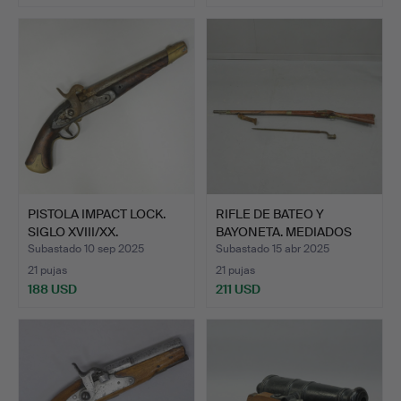
PISTOLA IMPACT LOCK.
RIFLE DE BATEO Y
SIGLO XVIII/XX.
BAYONETA. MEDIADOS
DEL SI…
Subastado 10 sep 2025
Subastado 15 abr 2025
21 pujas
21 pujas
188 USD
211 USD