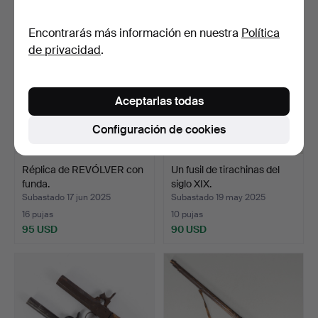
Encontrarás más información en nuestra
Política
de privacidad
.
Aceptarlas todas
Configuración de cookies
Réplica de REVÓLVER con
Un fusil de tirachinas del
funda.
siglo XIX.
Subastado 17 jun 2025
Subastado 19 may 2025
16 pujas
10 pujas
95 USD
90 USD