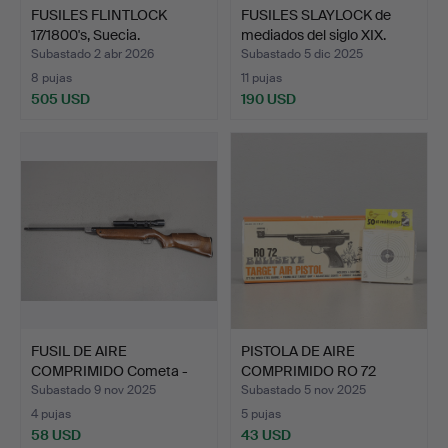
FUSILES FLINTLOCK
FUSILES SLAYLOCK de
17/1800's, Suecia.
mediados del siglo XIX.
Subastado 2 abr 2026
Subastado 5 dic 2025
8 pujas
11 pujas
505 USD
190 USD
FUSIL DE AIRE
PISTOLA DE AIRE
COMPRIMIDO Cometa -
COMPRIMIDO RO 72
200, Esp…
Bullseye,…
Subastado 9 nov 2025
Subastado 5 nov 2025
4 pujas
5 pujas
58 USD
43 USD