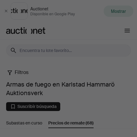
Auctionet
Mostrar
Cerrar
Disponible en Google Play
Auctionet.com
Filtros
Armas
Armas de fuego en Karlstad Hammarö
de
Auktionsverk
fuego
Suscribir búsqueda
en
Subastas en curso
Precios de remate
(68)
Karlstad