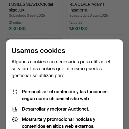
FUSILES SLAYLOCK del
REVOLVER Adams,
siglo XIX.
Inglaterra.
Subastado 3 sep 2025
Subastado 20 ago 2025
21 pujas
12 pujas
253 USD
1.103 USD
Usamos cookies
Algunas cookies son necesarias para utilizar el
servicio. Las cookies que tú mismo puedes
gestionar se utilizan para:
Personalizar el contenido y las funciones
según cómo utilices el sitio web.
AIR PISTOL Excellent,
PISTOLA SLAGLOCK de
Suecia.
mediados del siglo XIX.
Desarrollar y mejorar Auctionet.
Subastado 22 jun 2025
Subastado 20 jun 2025
Mostrarte y promocionar noticias y
5 pujas
21 pujas
127 USD
279 USD
contenidos en sitios web externos.