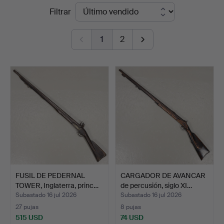
Precios
Filtrar
Hammarö
de
Auktionsverk
1
2
remate
FUSIL DE PEDERNAL
CARGADOR DE AVANCAR
TOWER, Inglaterra, princ…
de percusión, siglo XI…
Subastado 16 jul 2026
Subastado 16 jul 2026
27 pujas
8 pujas
515 USD
74 USD