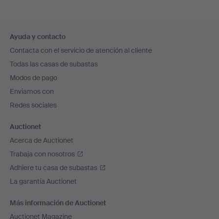
Navegación
Ayuda y contacto
en
Contacta con el servicio de atención al cliente
el
Todas las casas de subastas
pie
Modos de pago
de
Enviamos con
página
Redes sociales
Auctionet
Acerca de Auctionet
Trabaja con nosotros
Adhiere tu casa de subastas
La garantía Auctionet
Más información de Auctionet
Auctionet Magazine