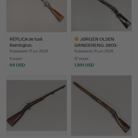
RÉPLICA de fusil
JØRGEN OLSEN
Remington.
GRINDERENG. (1803-
1895) Fusil…
Subastado 17 jun 2026
Subastado 10 jun 2026
6 pujas
37 pujas
64 USD
1.891 USD
Lote
seleccionado