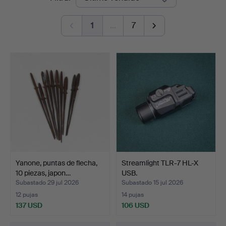
de
Widforss
1
…
7
remate
Yanone, puntas de flecha,
Streamlight TLR-7 HL-X
10 piezas, japon…
USB.
Subastado 29 jul 2026
Subastado 15 jul 2026
12 pujas
14 pujas
137 USD
106 USD