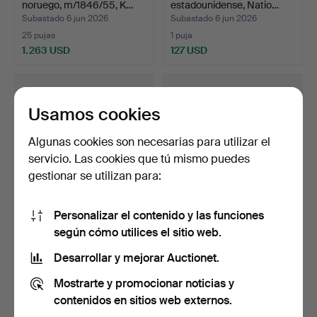
noruego, m/1846/55, K…
estadounidense, Natio…
Subastado 6 jun 2026
Subastado 6 jun 2026
25 pujas
1 puja
1.263 USD
127 USD
Lote
seleccionado
Usamos cookies
Algunas cookies son necesarias para utilizar el
servicio. Las cookies que tú mismo puedes
gestionar se utilizan para:
Personalizar el contenido y las funciones
Revólver de percusión,
Fusil de percusión, sueco,
según cómo utilices el sitio web.
estadounidense, Whi…
m/1845, para la…
Subastado 6 jun 2026
Subastado 6 jun 2026
Desarrollar y mejorar Auctionet.
20 pujas
7 pujas
Mostrarte y promocionar noticias y
1.419 USD
442 USD
contenidos en sitios web externos.