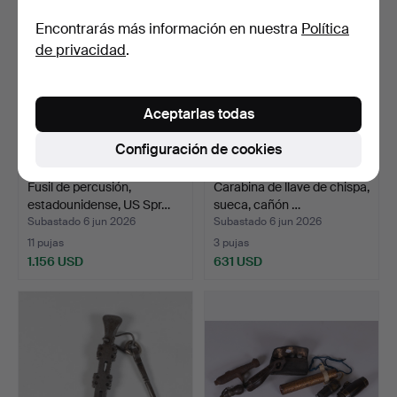
Encontrarás más información en nuestra
Política
de privacidad
.
Aceptarlas todas
Configuración de cookies
Fusil de percusión,
Carabina de llave de chispa,
estadounidense, US Spr…
sueca, cañón …
Subastado 6 jun 2026
Subastado 6 jun 2026
11 pujas
3 pujas
1.156 USD
631 USD