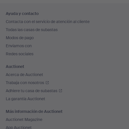
Navegación
Ayuda y contacto
en
Contacta con el servicio de atención al cliente
el
Todas las casas de subastas
pie
Modos de pago
de
Enviamos con
página
Redes sociales
Auctionet
Acerca de Auctionet
Trabaja con nosotros
Adhiere tu casa de subastas
La garantía Auctionet
Más información de Auctionet
Auctionet Magazine
App Auctionet