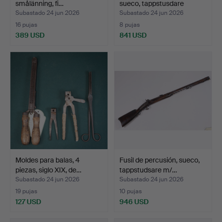
smålänning, fi…
sueco, tappstusdare
m/184…
Subastado 24 jun 2026
Subastado 24 jun 2026
16 pujas
8 pujas
389 USD
841 USD
Moldes para balas, 4
Fusil de percusión, sueco,
piezas, siglo XIX, de…
tappstudsare m/…
Subastado 24 jun 2026
Subastado 24 jun 2026
19 pujas
10 pujas
127 USD
946 USD