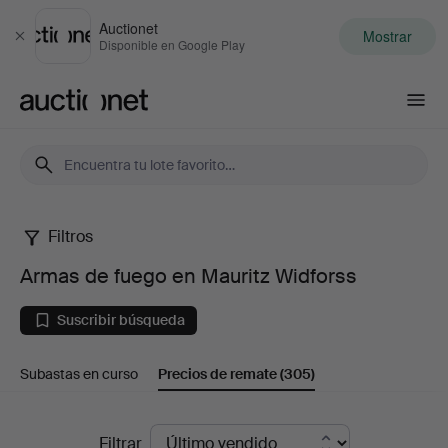
Auctionet
Mostrar
Cerrar
Disponible en Google Play
Auctionet.com
Filtros
Armas
Armas de fuego en Mauritz Widforss
de
Suscribir búsqueda
fuego
Subastas en curso
Precios de remate
(305)
en
Mauritz
Precios
Filtrar