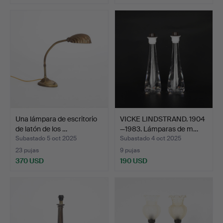
Una lámpara de escritorio
VICKE LINDSTRAND. 1904
de latón de los …
—1983. Lámparas de m…
Subastado 5 oct 2025
Subastado 4 oct 2025
23 pujas
9 pujas
370 USD
190 USD