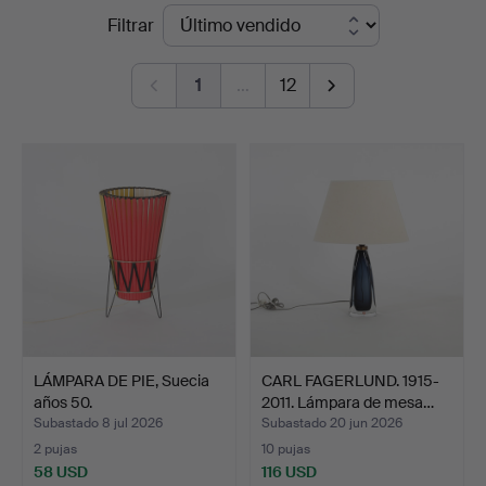
Precios
Filtrar
Engelholm
de
1
…
12
remate
LÁMPARA DE PIE, Suecia
CARL FAGERLUND. 1915-
años 50.
2011. Lámpara de mesa…
Subastado 8 jul 2026
Subastado 20 jun 2026
2 pujas
10 pujas
58 USD
116 USD