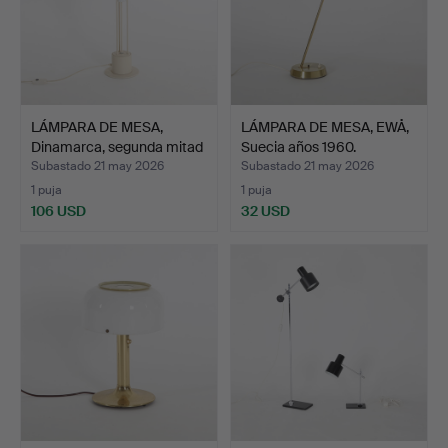
LÁMPARA DE MESA,
LÁMPARA DE MESA, EWÅ,
Dinamarca, segunda mitad
Suecia años 1960.
…
Subastado 21 may 2026
Subastado 21 may 2026
1 puja
1 puja
106 USD
32 USD