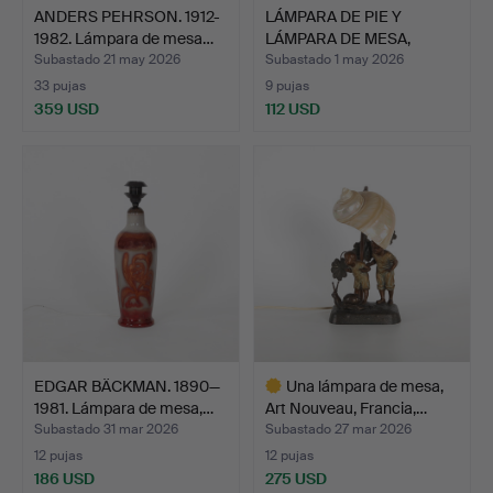
ANDERS PEHRSON. 1912-
LÁMPARA DE PIE Y
1982. Lámpara de mesa…
LÁMPARA DE MESA,
Suecia, …
Subastado 21 may 2026
Subastado 1 may 2026
33 pujas
9 pujas
359 USD
112 USD
EDGAR BÄCKMAN. 1890—
Una lámpara de mesa,
1981. Lámpara de mesa,…
Art Nouveau, Francia,…
Subastado 31 mar 2026
Subastado 27 mar 2026
12 pujas
12 pujas
186 USD
275 USD