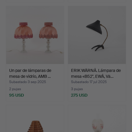
Lote
seleccionado
Un par de lámparas de
ERIK WÄRNÅ. Lámpara de
mesa de vidrio, AMB …
mesa «B52", EWÅ, Vä…
Subastado 3 sep 2025
Subastado 17 jul 2025
2 pujas
3 pujas
95 USD
275 USD