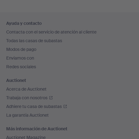
Navegación
Ayuda y contacto
en
Contacta con el servicio de atención al cliente
el
Todas las casas de subastas
pie
Modos de pago
de
Enviamos con
página
Redes sociales
Auctionet
Acerca de Auctionet
Trabaja con nosotros
Adhiere tu casa de subastas
La garantía Auctionet
Más información de Auctionet
Auctionet Magazine