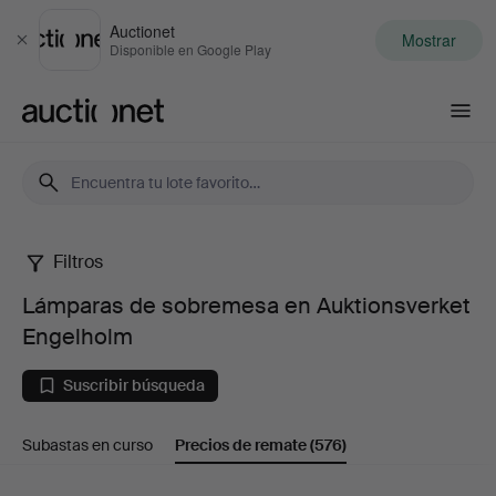
Auctionet
Mostrar
Cerrar
Disponible en Google Play
Auctionet.com
Filtros
Lámparas
Lámparas de sobremesa en Auktionsverket
de
Engelholm
sobremesa
Suscribir búsqueda
en
Subastas en curso
Precios de remate
(576)
Auktionsverket