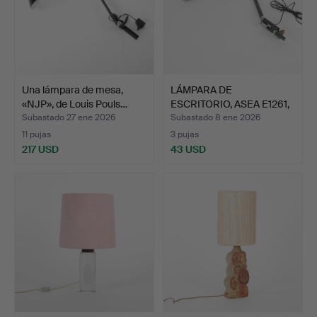
Una lámpara de mesa,
LÁMPARA DE
«NJP», de Louis Pouls…
ESCRITORIO, ASEA E1261,
modelo …
Subastado 27 ene 2026
Subastado 8 ene 2026
11 pujas
3 pujas
217 USD
43 USD