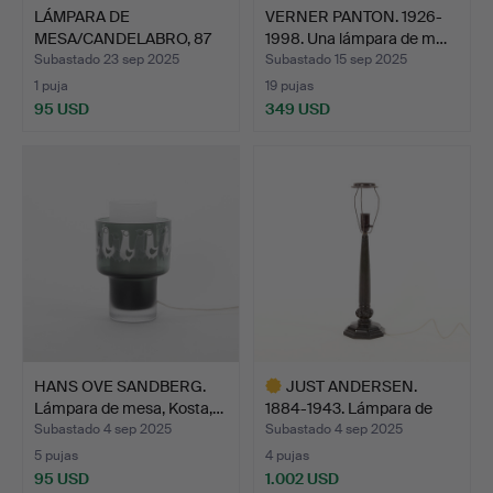
LÁMPARA DE
VERNER PANTON. 1926-
MESA/CANDELABRO, 87
1998. Una lámpara de m…
cm de altur…
Subastado 23 sep 2025
Subastado 15 sep 2025
1 puja
19 pujas
95 USD
349 USD
HANS OVE SANDBERG.
JUST ANDERSEN.
Lámpara de mesa, Kosta,…
1884-1943. Lámpara de
mesa,…
Subastado 4 sep 2025
Subastado 4 sep 2025
5 pujas
4 pujas
95 USD
1.002 USD