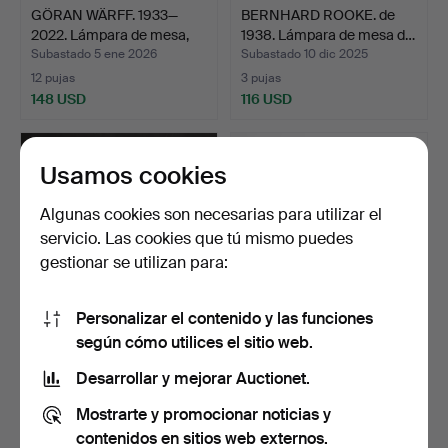
GÖRAN WÄRFF. 1933—
BERNHARD ROOKE. de
2022. Lámpara de mesa,
1938. Lámpara de mesa d…
K…
Subastado 5 ene 2026
Subastado 10 dic 2025
12 pujas
3 pujas
148 USD
116 USD
Usamos cookies
Algunas cookies son necesarias para utilizar el
servicio. Las cookies que tú mismo puedes
gestionar se utilizan para:
Personalizar el contenido y las funciones
según cómo utilices el sitio web.
Un par de lámparas de
JUST ANDERSEN. 1884-
mesa, Ateljé Lyktan,…
1943. Lámpara de mesa,…
Desarrollar y mejorar Auctionet.
Subastado 3 dic 2025
Subastado 22 nov 2025
Mostrarte y promocionar noticias y
5 pujas
12 pujas
116 USD
1.002 USD
contenidos en sitios web externos.