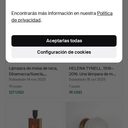
Encontrarás más información en nuestra
Política
de privacidad
.
Aceptarlas todas
Configuración de cookies
Lámpara de mesa de teca,
HELENA TYNELL. 1918—
Dinamarca/Suecia,…
2016. Una lámpara de m…
Subastado 14 nov 2025
Subastado 18 oct 2025
10 pujas
7 pujas
127 USD
74 USD