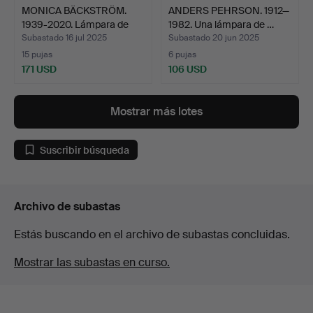
MONICA BÄCKSTRÖM.
ANDERS PEHRSON. 1912—
1939-2020. Lámpara de
1982. Una lámpara de …
me…
Subastado 16 jul 2025
Subastado 20 jun 2025
15 pujas
6 pujas
171 USD
106 USD
Mostrar más lotes
Suscribir búsqueda
Archivo de subastas
Estás buscando en el archivo de subastas concluidas.
Mostrar las subastas en curso.