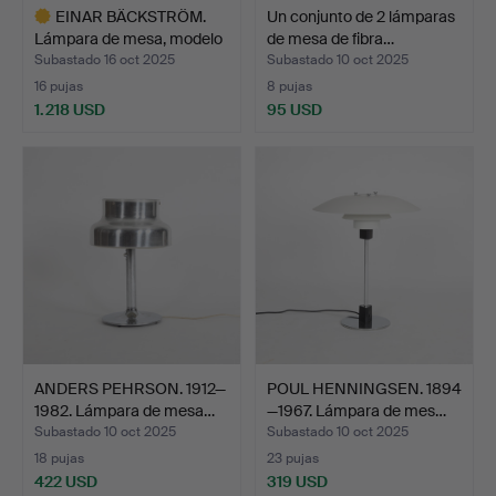
EINAR BÄCKSTRÖM.
Un conjunto de 2 lámparas
Lámpara de mesa, modelo
de mesa de fibra…
5…
Subastado 16 oct 2025
Subastado 10 oct 2025
16 pujas
8 pujas
1.218 USD
95 USD
Lote
seleccionado
ANDERS PEHRSON. 1912—
POUL HENNINGSEN. 1894
1982. Lámpara de mesa…
—1967. Lámpara de mes…
Subastado 10 oct 2025
Subastado 10 oct 2025
18 pujas
23 pujas
422 USD
319 USD