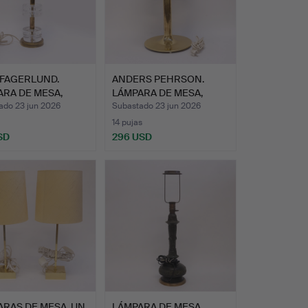
 FAGERLUND.
ANDERS PEHRSON.
RA DE MESA,
LÁMPARA DE MESA,
FORS.
"BUMLING"…
ado 23 jun 2026
Subastado 23 jun 2026
14 pujas
SD
296 USD
RAS DE MESA, UN
LÁMPARA DE MESA,