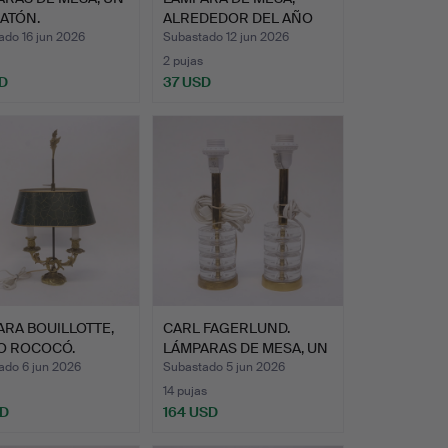
LATÓN.
ALREDEDOR DEL AÑO
1900.
ado 16 jun 2026
Subastado 12 jun 2026
2 pujas
D
37 USD
RA BOUILLOTTE,
CARL FAGERLUND.
LO ROCOCÓ.
LÁMPARAS DE MESA, UN
PAR, …
ado 6 jun 2026
Subastado 5 jun 2026
14 pujas
SD
164 USD