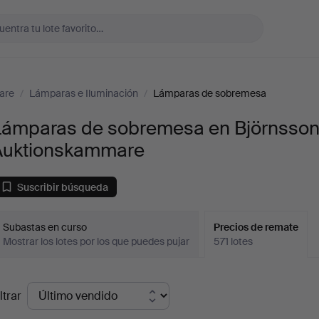
are
/
Lámparas e Iluminación
/
Lámparas de sobremesa
Lámparas de sobremesa en Björnsso
Auktionskammare
Suscribir búsqueda
Subastas en curso
Precios de remate
Mostrar los lotes por los que puedes pujar
571 lotes
recios
ltrar
de