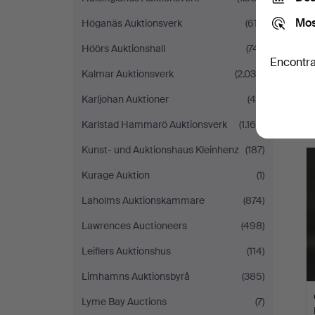
Mos
Höganäs Auktionsverk
(617)
Höörs Auktionshall
(741)
Encontra
Kalmar Auktionsverk
(2.036)
Karljohan Auktioner
(46)
Karlstad Hammarö Auktionsverk
(1.169)
Kunst- und Auktionshaus Kleinhenz
(187)
Kurage Auktion
(1)
Laholms Auktionskammare
(874)
Lawrences Auctioneers
(498)
Leiflers Auktionshus
(114)
Limhamns Auktionsbyrå
(385)
Lyme Bay Auctions
(7)