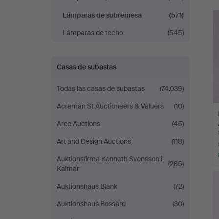
r
Lámparas de sobremesa
(571)
Lámparas de techo
(545)
Casas de subastas
Todas las casas de subastas
(74.039)
Acreman St Auctioneers & Valuers
(10)
Arce Auctions
(45)
Art and Design Auctions
(118)
Auktionsfirma Kenneth Svensson i
(285)
Kalmar
Auktionshaus Blank
(72)
Auktionshaus Bossard
(30)