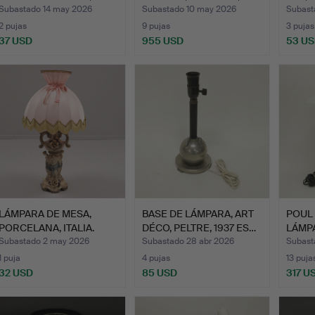
DISEÑADA PO…
GULD
Subastado 14 may 2026
Subastado 10 may 2026
Subast
2 pujas
9 pujas
3 pujas
37 USD
955 USD
53 U
LÁMPARA DE MESA,
BASE DE LÁMPARA, ART
POUL
PORCELANA, ITALIA.
DÉCO, PELTRE, 1937 ES…
LÁMPA
80",…
Subastado 2 may 2026
Subastado 28 abr 2026
Subast
1 puja
4 pujas
13 puja
32 USD
85 USD
317 U