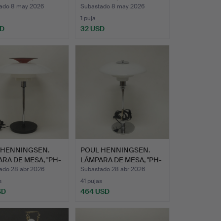
KRO…
PARA BE…
ado 8 may 2026
Subastado 8 may 2026
1 puja
SD
32 USD
 HENNINGSEN.
POUL HENNINGSEN.
RA DE MESA, "PH-
LÁMPARA DE MESA, "PH-
3/2"…
ado 28 abr 2026
Subastado 28 abr 2026
s
41 pujas
SD
464 USD