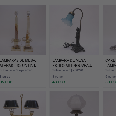
emate
LÁMPARAS DE MESA,
LÁMPARA DE MESA,
CARL
ALABASTRO, UN PAR.
ESTILO ART NOUVEAU.
LÁMP
ORRE
Subastado 3 ago 2026
Subastado 6 jul 2026
Subasta
8 pujas
3 pujas
5 pujas
85 USD
43 USD
53 U