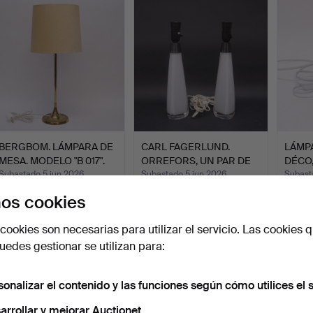
BERGBOM. LÁMPARA DE
CARL FAGERLUND.
LÁMPA
MESA. MODELO "B 017".
ORREFORS, UN PAR DE
DÉCO,
LÁMPAR…
Subastado 5 jun 2026
Subastado 5 jun 2026
Subast
15 pujas
19 pujas
1 puja
os cookies
212 USD
132 USD
32 US
cookies son necesarias para utilizar el servicio. Las cookies q
edes gestionar se utilizan para:
sonalizar el contenido y las funciones según cómo utilices el s
arrollar y mejorar Auctionet.