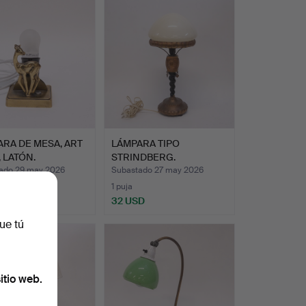
RA DE MESA, ART
LÁMPARA TIPO
 LATÓN.
STRINDBERG.
ado 29 may 2026
Subastado 27 may 2026
1 puja
D
32 USD
ue tú
itio web.