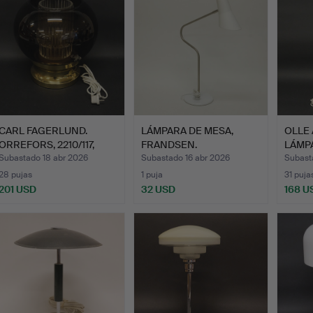
CARL FAGERLUND.
LÁMPARA DE MESA,
OLLE 
ORREFORS, 2210/117,
FRANDSEN.
LÁMPA
LÁMPAR…
RÖRS
Subastado 18 abr 2026
Subastado 16 abr 2026
Subast
28 pujas
1 puja
31 puja
201 USD
32 USD
168 U