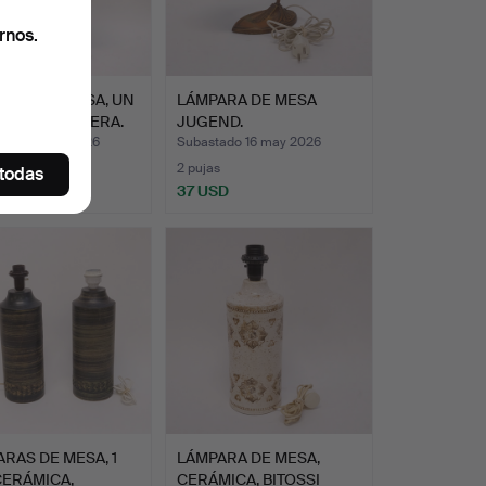
rnos.
RAS DE MESA, UN
LÁMPARA DE MESA
LATÓN Y MADERA.
JUGEND.
ado 19 may 2026
Subastado 16 may 2026
2 pujas
 todas
D
37 USD
RAS DE MESA, 1
LÁMPARA DE MESA,
CERÁMICA,
CERÁMICA, BITOSSI