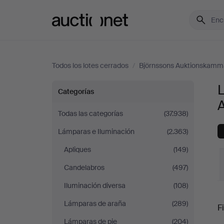
Auctionet.com
Todos los lotes cerrados
/
Björnssons Auktionskamm
Lámparas
Categorías
de
Todas las categorías
(37.938)
Lámparas e Iluminación
(2.363)
sobremesa
Apliques
(149)
en
Candelabros
(497)
Björnssons
Iluminación diversa
(108)
P
Lámparas de araña
(289)
Auktionskammare
Fi
Lámparas de pie
(204)