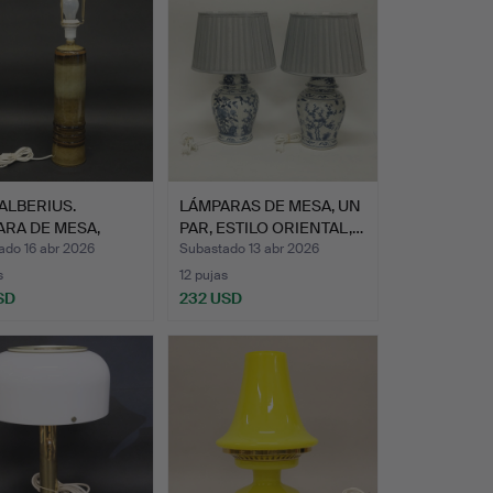
ALBERIUS.
LÁMPARAS DE MESA, UN
RA DE MESA,
PAR, ESTILO ORIENTAL,…
TRAND.
ado 16 abr 2026
Subastado 13 abr 2026
s
12 pujas
SD
232 USD