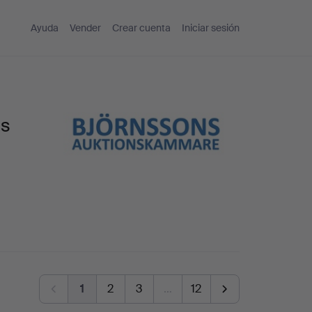
Ayuda
Vender
Crear cuenta
Iniciar sesión
ns
1
2
3
…
12