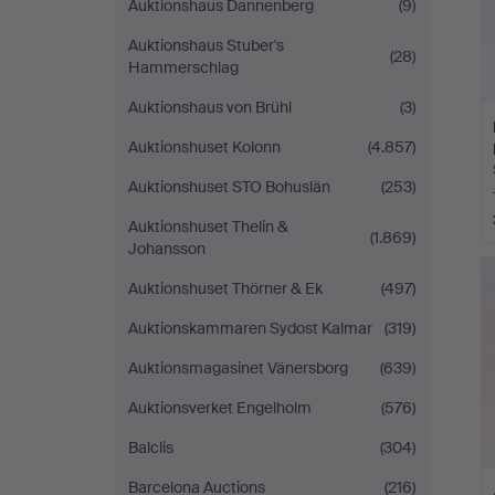
Auktionshaus Dannenberg
(9)
Auktionshaus Stuber's
(28)
Hammerschlag
Auktionshaus von Brühl
(3)
Auktionshuset Kolonn
(4.857)
Auktionshuset STO Bohuslän
(253)
Auktionshuset Thelin &
(1.869)
Johansson
Auktionshuset Thörner & Ek
(497)
Auktionskammaren Sydost Kalmar
(319)
Auktionsmagasinet Vänersborg
(639)
Auktionsverket Engelholm
(576)
Balclis
(304)
Barcelona Auctions
(216)