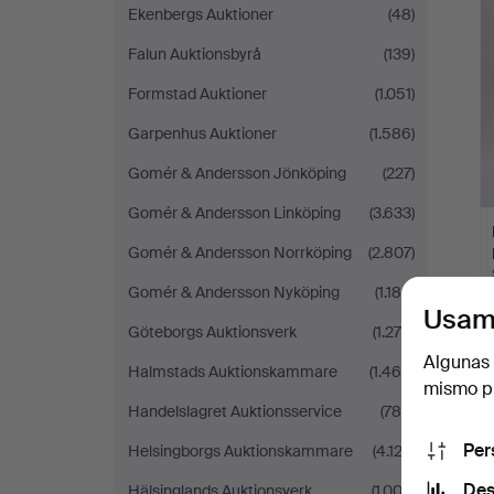
Ekenbergs Auktioner
(48)
Falun Auktionsbyrå
(139)
Formstad Auktioner
(1.051)
Garpenhus Auktioner
(1.586)
Gomér & Andersson Jönköping
(227)
Gomér & Andersson Linköping
(3.633)
Gomér & Andersson Norrköping
(2.807)
Gomér & Andersson Nyköping
(1.188)
Usam
Göteborgs Auktionsverk
(1.275)
Algunas 
Halmstads Auktionskammare
(1.465)
mismo pu
Handelslagret Auktionsservice
(786)
Per
Helsingborgs Auktionskammare
(4.123)
Des
Hälsinglands Auktionsverk
(1.003)