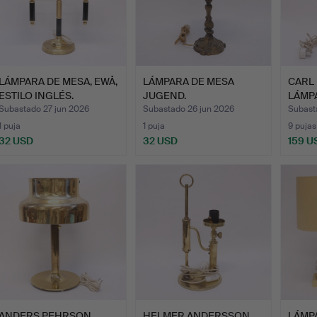
LÁMPARA DE MESA, EWÅ,
LÁMPARA DE MESA
CARL
ESTILO INGLÉS.
JUGEND.
LÁMPA
ORRE
Subastado 27 jun 2026
Subastado 26 jun 2026
Subast
1 puja
1 puja
9 pujas
32 USD
32 USD
159 U
ANDERS PEHRSON.
HELMER ANDERSSON.
LÁMPA