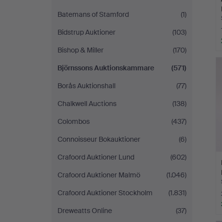
Batemans of Stamford
(1)
Bidstrup Auktioner
(103)
Bishop & Miller
(170)
Björnssons Auktionskammare
(571)
Borås Auktionshall
(77)
Chalkwell Auctions
(138)
Colombos
(437)
Connoisseur Bokauktioner
(6)
Crafoord Auktioner Lund
(602)
Crafoord Auktioner Malmö
(1.046)
Crafoord Auktioner Stockholm
(1.831)
Dreweatts Online
(37)