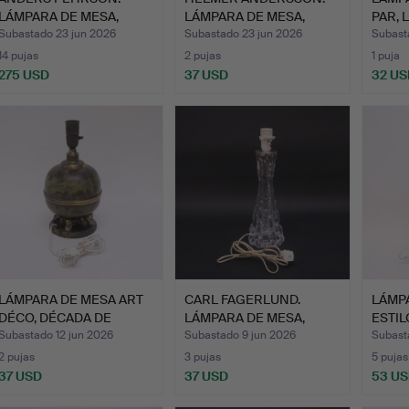
LÁMPARA DE MESA,
LÁMPARA DE MESA,
PAR, 
"BUMLING"…
ÖRSJÖ.
Subastado 23 jun 2026
Subastado 23 jun 2026
Subast
14 pujas
2 pujas
1 puja
275 USD
37 USD
32 US
LÁMPARA DE MESA ART
CARL FAGERLUND.
LÁMPA
DÉCO, DÉCADA DE
LÁMPARA DE MESA,
ESTI
1920/4…
ORREFORS.
Subastado 12 jun 2026
Subastado 9 jun 2026
Subast
2 pujas
3 pujas
5 pujas
37 USD
37 USD
53 U