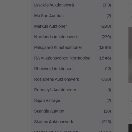
Lysekils Auktionsbyrå
(313)
Ma San Auction
(2)
Markus Auktioner
(298)
Norrlands Auktionsverk
(239)
Palsgaard Kunstauktioner
(1.898)
RA Auktionsverket Norrköping
(1.546)
Rheinveld Auktionen
(12)
Roslagens Auktionsverk
(358)
Rumsey’s Auctioneers
(1)
Sajab Vintage
(2)
Skandia Auktion
(28)
Skånes Auktionsverk
(723)