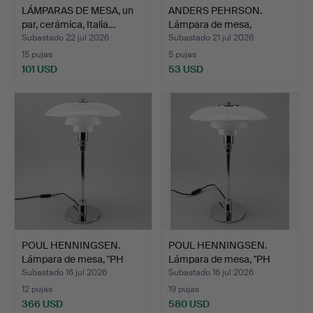
LÁMPARAS DE MESA, un
ANDERS PEHRSON.
par, cerámica, Italia…
Lámpara de mesa,
"Bumling"…
Subastado 22 jul 2026
Subastado 21 jul 2026
15 pujas
5 pujas
101 USD
53 USD
POUL HENNINGSEN.
POUL HENNINGSEN.
Lámpara de mesa, "PH
Lámpara de mesa, "PH
3/2"…
3/2"…
Subastado 16 jul 2026
Subastado 16 jul 2026
12 pujas
19 pujas
366 USD
580 USD