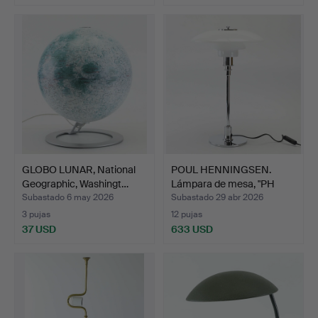
GLOBO LUNAR, National
POUL HENNINGSEN.
Geographic, Washingt…
Lámpara de mesa, "PH
3/2"…
Subastado 6 may 2026
Subastado 29 abr 2026
3 pujas
12 pujas
37 USD
633 USD