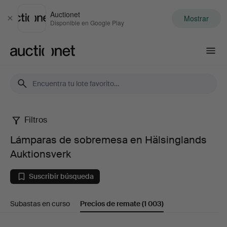
Auctionet
Mostrar
Cerrar
Disponible en Google Play
Auctionet.com
Filtros
Lámparas
Lámparas de sobremesa en Hälsinglands
de
Auktionsverk
sobremesa
Suscribir búsqueda
en
Subastas en curso
Precios de remate
(1 003)
Hälsinglands