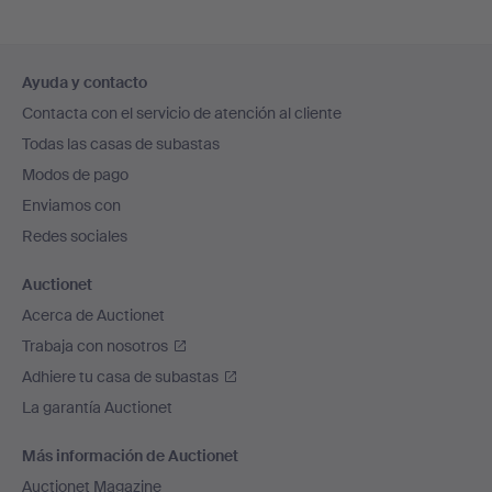
Navegación
Ayuda y contacto
en
Contacta con el servicio de atención al cliente
el
Todas las casas de subastas
pie
Modos de pago
de
Enviamos con
página
Redes sociales
Auctionet
Acerca de Auctionet
Trabaja con nosotros
Adhiere tu casa de subastas
La garantía Auctionet
Más información de Auctionet
Auctionet Magazine