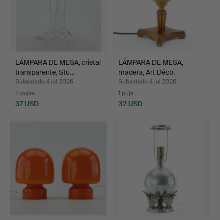
LÁMPARA DE MESA, cristal
LÁMPARA DE MESA,
transparente, Stu…
madera, Art Déco,
primera…
Subastado 4 jul 2026
Subastado 4 jul 2026
2 pujas
1 puja
37 USD
32 USD