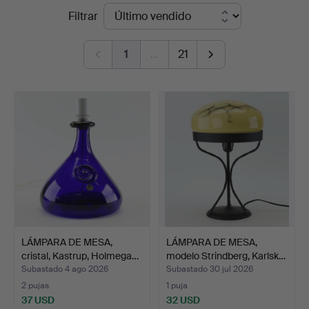
Precios
Filtrar
Auktionsverk
de
1
…
21
remate
LÁMPARA DE MESA,
LÁMPARA DE MESA,
cristal, Kastrup, Holmega…
modelo Strindberg, Karlsk…
Subastado 4 ago 2026
Subastado 30 jul 2026
2 pujas
1 puja
37 USD
32 USD