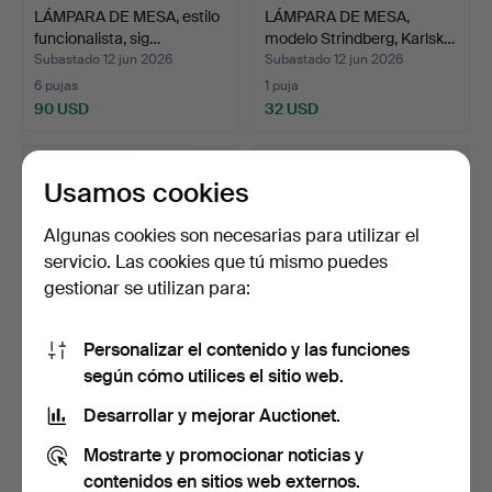
LÁMPARA DE MESA, estilo
LÁMPARA DE MESA,
funcionalista, sig…
modelo Strindberg, Karlsk…
Subastado 12 jun 2026
Subastado 12 jun 2026
6 pujas
1 puja
90 USD
32 USD
Usamos cookies
Algunas cookies son necesarias para utilizar el
servicio. Las cookies que tú mismo puedes
gestionar se utilizan para:
Personalizar el contenido y las funciones
según cómo utilices el sitio web.
LÁMPARA DE MESA,
MESITAS DE NOCHE, un
cristal, LATÓN, Aneta Bel…
par, estilo inglés, c…
Desarrollar y mejorar Auctionet.
Subastado 9 jun 2026
Subastado 9 jun 2026
Mostrarte y promocionar noticias y
12 pujas
2 pujas
90 USD
43 USD
contenidos en sitios web externos.