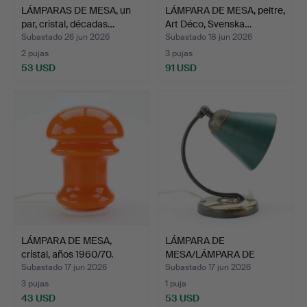
LÁMPARAS DE MESA, un
LÁMPARA DE MESA, peltre,
par, cristal, décadas…
Art Déco, Svenska…
Subastado 26 jun 2026
Subastado 18 jun 2026
2 pujas
3 pujas
53 USD
91 USD
LÁMPARA DE MESA,
LÁMPARA DE
cristal, años 1960/70.
MESA/LÁMPARA DE
PARED, Art Déco…
Subastado 17 jun 2026
Subastado 17 jun 2026
3 pujas
1 puja
43 USD
53 USD