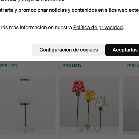
trarte y promocionar noticias y contenidos en sitios web exte
rás más información en nuestra
Política de privacidad
.
GUNNAR NYLUND.
LÁMPARA DE MESA,
GRET
LÁMPARAS DE MESA, un
"Clark 01", LATÓN y
GROS
Configuración de cookies
Aceptarlas
par, g…
mármo…
DE ME
Subastado 13 jul 2026
Subastado 13 jul 2026
Subasta
9 pujas
16 pujas
17 puja
295 USD
368 USD
296 