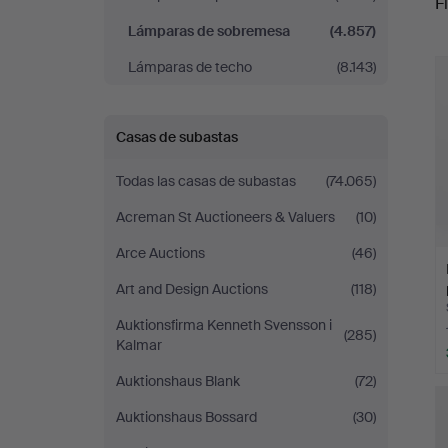
Fi
Lámparas de sobremesa
(4.857)
r
Lámparas de techo
(8.143)
Casas de subastas
Todas las casas de subastas
(74.065)
Acreman St Auctioneers & Valuers
(10)
Arce Auctions
(46)
Art and Design Auctions
(118)
Auktionsfirma Kenneth Svensson i
(285)
Kalmar
Auktionshaus Blank
(72)
Auktionshaus Bossard
(30)