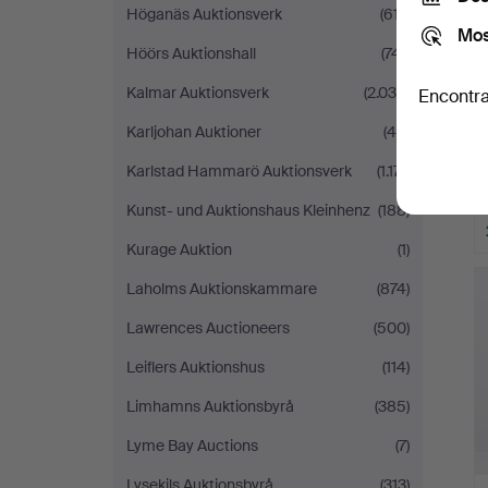
Höganäs Auktionsverk
(617)
Mos
Höörs Auktionshall
(741)
Kalmar Auktionsverk
(2.036)
Encontra
Karljohan Auktioner
(46)
Karlstad Hammarö Auktionsverk
(1.171)
Kunst- und Auktionshaus Kleinhenz
(188)
Kurage Auktion
(1)
Laholms Auktionskammare
(874)
Lawrences Auctioneers
(500)
Leiflers Auktionshus
(114)
Limhamns Auktionsbyrå
(385)
Lyme Bay Auctions
(7)
Lysekils Auktionsbyrå
(313)