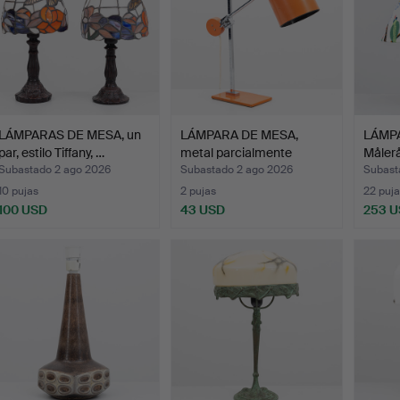
LÁMPARAS DE MESA, un
LÁMPARA DE MESA,
LÁMPA
par, estilo Tiffany, …
metal parcialmente
Målerå
lacado…
Subastado 2 ago 2026
Subastado 2 ago 2026
Subasta
10 pujas
2 pujas
22 puja
100 USD
43 USD
253 