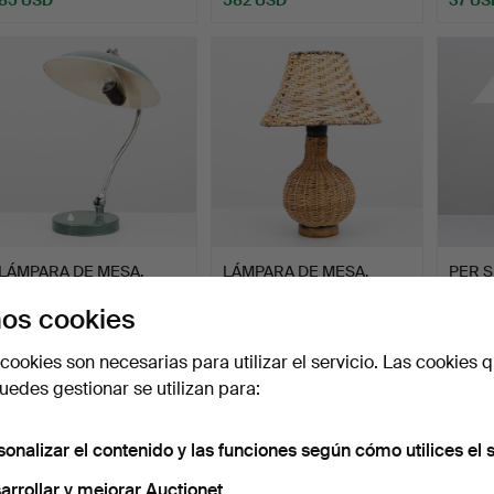
LÁMPARA DE MESA,
LÁMPARA DE MESA,
PER S
metal, modelo B8528,
ratán, mediados del siglo…
2003)
os cookies
func…
Subastado 19 jul 2026
Subastado 16 jul 2026
Subasta
15 pujas
3 pujas
5 pujas
cookies son necesarias para utilizar el servicio. Las cookies q
116 USD
48 USD
64 U
edes gestionar se utilizan para:
sonalizar el contenido y las funciones según cómo utilices el s
arrollar y mejorar Auctionet.