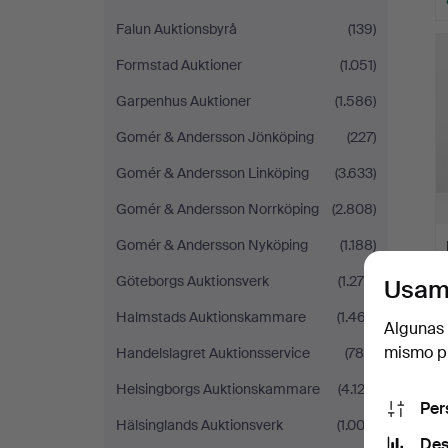
Falun Auktionsbyrå
(139)
Formstad Auktioner
(1.051)
Garpenhus Auktioner
(1.586)
Gomér & Andersson Jönköping
(227)
Gomér & Andersson Linköping
(3.633)
Gomér & Andersson Norrköping
(2.808)
Gomér & Andersson Nyköping
(1.188)
Göteborgs Auktionsverk
(1.276)
Usam
Halmstads Auktionskammare
(1.467)
Algunas 
mismo pu
Handelslagret Auktionsservice
(786)
Helsingborgs Auktionskammare
(4.122)
Per
Hälsinglands Auktionsverk
(1.003)
Des