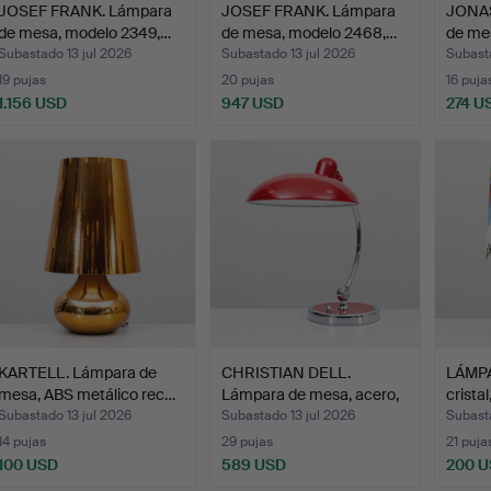
JOSEF FRANK. Lámpara
JOSEF FRANK. Lámpara
JONAS
de mesa, modelo 2349,…
de mesa, modelo 2468,…
de mes
Subastado 13 jul 2026
Subastado 13 jul 2026
Subasta
19 pujas
20 pujas
16 puja
1.156 USD
947 USD
274 U
KARTELL. Lámpara de
CHRISTIAN DELL.
LÁMPA
mesa, ABS metálico rec…
Lámpara de mesa, acero,
cristal
la…
Subastado 13 jul 2026
Subastado 13 jul 2026
Subasta
14 pujas
29 pujas
21 puja
100 USD
589 USD
200 