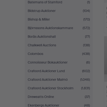
Batemans of Stamford
(1)
Bidstrup Auktioner
(104)
Bishop & Miller
(170)
Björnssons Auktionskammare
(572)
Borås Auktionshall
(77)
Chalkwell Auctions
(138)
Colombos
(438)
Connoisseur Bokauktioner
(6)
Crafoord Auktioner Lund
(602)
Crafoord Auktioner Malmö
(1.046)
Crafoord Auktioner Stockholm
(1.831)
Dreweatts Online
(37)
Ekenbergs Auktioner
(48)