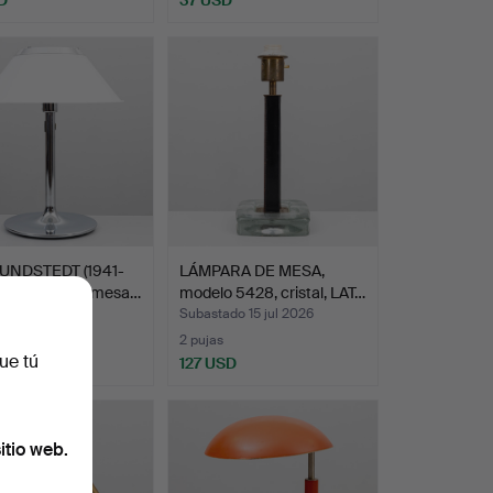
UNDSTEDT (1941-
LÁMPARA DE MESA,
. Lámpara de mesa…
modelo 5428, cristal, LAT…
do 15 jul 2026
Subastado 15 jul 2026
2 pujas
ue tú
SD
127 USD
itio web.