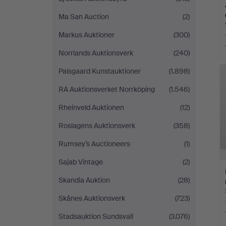
Ma San Auction
(2)
Markus Auktioner
(300)
Norrlands Auktionsverk
(240)
Palsgaard Kunstauktioner
(1.898)
RA Auktionsverket Norrköping
(1.546)
Rheinveld Auktionen
(12)
Roslagens Auktionsverk
(358)
Rumsey’s Auctioneers
(1)
Sajab Vintage
(2)
Skandia Auktion
(28)
Skånes Auktionsverk
(723)
Stadsauktion Sundsvall
(3.076)