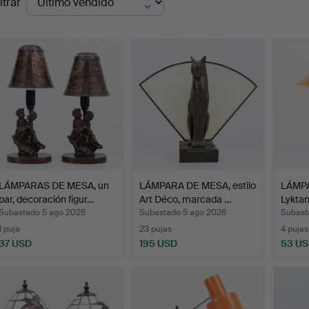
ltrar
de
emate
LÁMPARAS DE MESA, un
LÁMPARA DE MESA, estilo
LÁMPA
par, decoración figur…
Art Déco, marcada …
Lyktan
pa…
Subastado 5 ago 2026
Subastado 5 ago 2026
Subast
1 puja
23 pujas
4 pujas
37 USD
195 USD
53 U