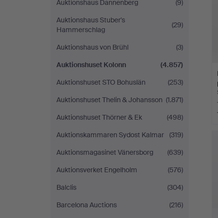
Auktionshaus Dannenberg
(9)
Auktionshaus Stuber's
(29)
Hammerschlag
Auktionshaus von Brühl
(3)
Auktionshuset Kolonn
(4.857)
Auktionshuset STO Bohuslän
(253)
Auktionshuset Thelin & Johansson
(1.871)
Auktionshuset Thörner & Ek
(498)
Auktionskammaren Sydost Kalmar
(319)
Auktionsmagasinet Vänersborg
(639)
Auktionsverket Engelholm
(576)
Balclis
(304)
Barcelona Auctions
(216)