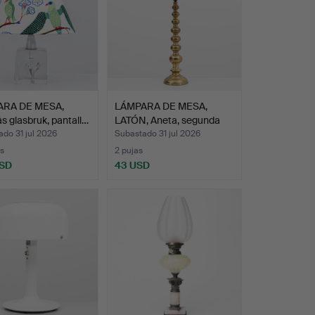
RA DE MESA,
LÁMPARA DE MESA,
s glasbruk, pantall…
LATÓN, Aneta, segunda
mit…
do 31 jul 2026
Subastado 31 jul 2026
s
2 pujas
USD
43 USD