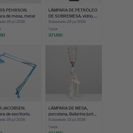
RS PEHRSON.
LÁMPARA DE PETRÓLEO
ra de mesa, metal
DE SOBREMESA, vidrio, …
ado 26 jul 2026
Subastado 26 jul 2026
s
1 puja
USD
37 USD
B JACOBSEN.
LÁMPARA DE MESA,
a de escritorio,
porcelana, Bailarina junt…
ado 25 jul 2026
Subastado 23 jul 2026
1 puja
D
37 USD