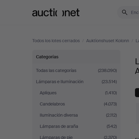
Auctionet.com
Todos los lotes cerrados
/
Auktionshuset Kolonn
/
L
Lámparas
Categorías
de
Todas las categorías
(238.090)
Lámparas e Iluminación
(23.514)
sobremesa
Apliques
(1.410)
en
Candelabros
(4.073)
Auktionshuset
Iluminación diversa
(2.112)
Lámparas de araña
(542)
Kolonn
P
Lámparas de pie
(2.370)