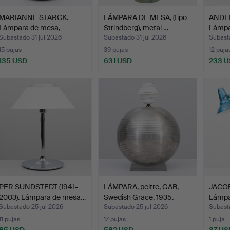
MARIANNE STARCK.
LÁMPARA DE MESA, (tipo
ANDE
Lámpara de mesa,
Strindberg), metal …
Lámpa
cerámica…
lac…
Subastado 31 jul 2026
Subastado 31 jul 2026
Subast
15 pujas
39 pujas
12 puja
135 USD
631 USD
233 
PER SUNDSTEDT (1941-
LÁMPARA, peltre, GAB,
JACO
2003). Lámpara de mesa…
Swedish Grace, 1935.
Lámpar
Lux…
Subastado 25 jul 2026
Subastado 25 jul 2026
Subast
11 pujas
17 pujas
1 puja
85 USD
582 USD
37 US