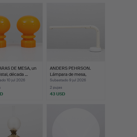
RAS DE MESA, un
ANDERS PEHRSON.
ristal, década …
Lámpara de mesa,
"Tuben", …
do 10 jul 2026
Subastado 9 jul 2026
s
2 pujas
SD
43 USD