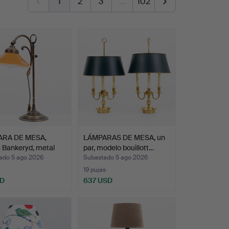
1
2
3
…
102
RA DE MESA,
LÁMPARAS DE MESA, un
 Bankeryd, metal
par, modelo bouillott…
ado 5 ago 2026
Subastado 5 ago 2026
19 pujas
SD
637 USD