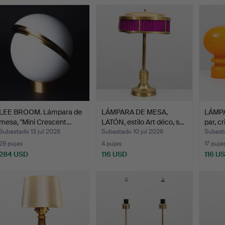
LEE BROOM. Lámpara de
LÁMPARA DE MESA,
LÁMPA
mesa, "Mini Crescent…
LATÓN, estilo Art déco, s…
par, c
Subastado 13 jul 2026
Subastado 10 jul 2026
Subasta
29 pujas
4 pujas
17 puja
284 USD
116 USD
116 U