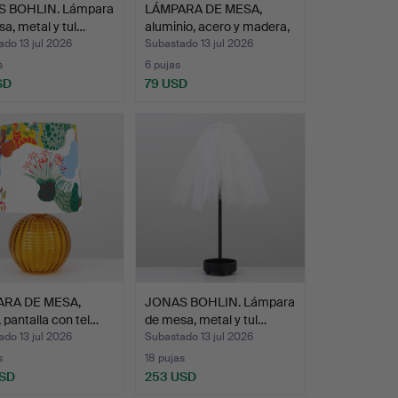
 BOHLIN. Lámpara
LÁMPARA DE MESA,
a, metal y tul…
aluminio, acero y madera,
…
do 13 jul 2026
Subastado 13 jul 2026
s
6 pujas
SD
79 USD
RA DE MESA,
JONAS BOHLIN. Lámpara
, pantalla con tel…
de mesa, metal y tul…
do 13 jul 2026
Subastado 13 jul 2026
s
18 pujas
USD
253 USD