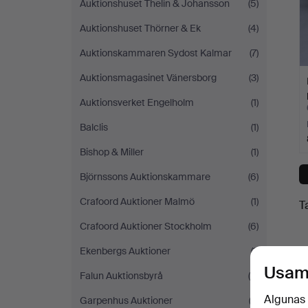
Auktionshuset Thelin & Johansson
(5)
Auktionshuset Thörner & Ek
(4)
Auktionskammaren Sydost Kalmar
(7)
Auktionsmagasinet Vänersborg
(3)
Auktionsverket Engelholm
(1)
Balclis
(1)
Bishop & Miller
(1)
Björnssons Auktionskammare
(6)
Crafoord Auktioner Malmö
(1)
T
Crafoord Auktioner Stockholm
(6)
Ekenbergs Auktioner
(1)
Usam
Falun Auktionsbyrå
(4)
Algunas 
Garpenhus Auktioner
(3)