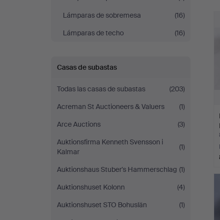
c
Lámparas de sobremesa
(16)
Lámparas de techo
(16)
Casas de subastas
Todas las casas de subastas
(203)
Acreman St Auctioneers & Valuers
(1)
Arce Auctions
(3)
Auktionsfirma Kenneth Svensson i
(1)
Kalmar
Auktionshaus Stuber's Hammerschlag
(1)
Auktionshuset Kolonn
(4)
Auktionshuset STO Bohuslän
(1)