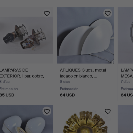
urso
LÁMPARAS DE
APLIQUES, 3 uds., metal
LÁMP
EXTERIOR, 1 par, cobre,
lacado en blanco, …
MESA/
Northl…
tulipa
8 días
8 días
7 días
Estimación
Estimación
Estima
85 USD
64 USD
64 U