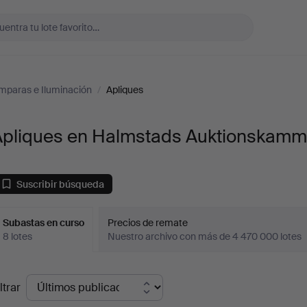
mparas e Iluminación
/
Apliques
Apliques en Halmstads Auktionskamm
Suscribir búsqueda
Subastas en curso
Precios de remate
8 lotes
Nuestro archivo con más de 4 470 000 lotes
ubastas
ltrar
en