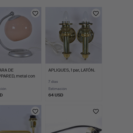
ARA DE
APLIQUES, 1 par, LATÓN.
PARED, metal con
 de…
7 días
ción
Estimación
SD
64 USD