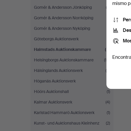
mismo pu
Gomér & Andersson Jönköping
(2)
Gomér & Andersson Norrköping
(1)
Per
Gomér & Andersson Nyköping
(1)
Des
Göteborgs Auktionsverk
(1)
Mos
Halmstads Auktionskammare
(8)
Encontra
Helsingborgs Auktionskammare
(16)
Hälsinglands Auktionsverk
(4)
Höganäs Auktionsverk
(1)
Höörs Auktionshall
(1)
Kalmar Auktionsverk
(4)
Karlstad Hammarö Auktionsverk
(1)
Kunst- und Auktionshaus Kleinhenz
(2)