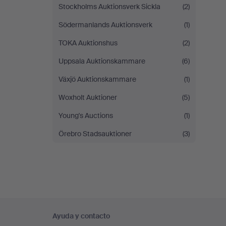
Stockholms Auktionsverk Sickla
(2)
Södermanlands Auktionsverk
(1)
TOKA Auktionshus
(2)
Uppsala Auktionskammare
(6)
Växjö Auktionskammare
(1)
Woxholt Auktioner
(5)
Young's Auctions
(1)
Örebro Stadsauktioner
(3)
Navegación
Ayuda y contacto
en