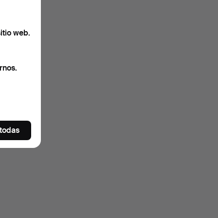
itio web.
rnos.
 todas