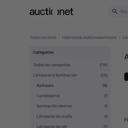
Auctionet.com
Todos los lotes
/
Halmstads Auktionskammare
/
Lá
Apliques
Categorías
en
Todas las categorías
(716)
Lámparas e Iluminación
(56)
Halmstads
Apliques
(8)
Auktionskammare
Candelabros
(7)
Iluminación diversa
(1)
S
Lámparas de araña
(1)
Fi
Lámparas de pie
(7)