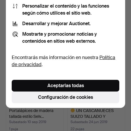
Personalizar el contenido y las funciones
TAXIDERMIA; UN GATITO
UNA CAJA DE RAPE DE
según cómo utilices el sitio web.
MOMIFICADO, EN CAJA.
MADERA PRENSADA,
Desarrollar y mejorar Auctionet.
POSIB…
Subastado 26 oct 2019
Subastado 22 sep 2019
17 pujas
11 pujas
Mostrarte y promocionar noticias y
370 USD
108 USD
contenidos en sitios web externos.
Encontrarás más información en nuestra
Política
de privacidad
.
Aceptarlas todas
Configuración de cookies
Portalápices de madera
UN CASCANUECES
tallada estilo Selv…
SUIZO TALLADO Y
PARCIALMENT…
Subastado 10 sep 2019
Subastado 24 jun 2019
1 puja
22 pujas