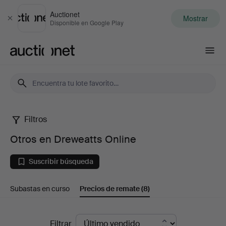
Auctionet
Mostrar
Cerrar
Disponible en Google Play
Auctionet.com
Filtros
Otros
Otros en Dreweatts Online
en
Suscribir búsqueda
Dreweatts
Subastas en curso
Precios de remate
(8)
Online
Precios
Filtrar