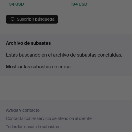
34 USD
194 USD
Lote
seleccionado
Suscribir búsqueda
Archivo de subastas
Estás buscando en el archivo de subastas concluidas.
Mostrar las subastas en curso.
Navegación
Ayuda y contacto
en
Contacta con el servicio de atención al cliente
el
Todas las casas de subastas
pie