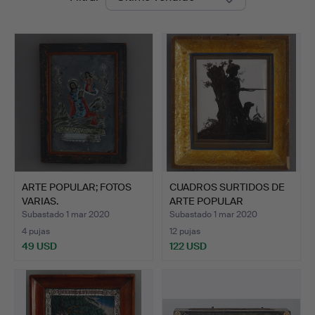
de
remate
ARTE POPULAR; FOTOS
CUADROS SURTIDOS DE
VARIAS.
ARTE POPULAR
EUROPEO.
Subastado 1 mar 2020
Subastado 1 mar 2020
4 pujas
12 pujas
49 USD
122 USD