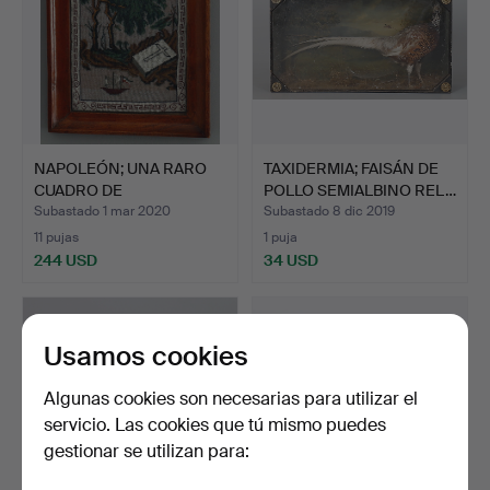
NAPOLEÓN; UNA RARO
TAXIDERMIA; FAISÁN DE
CUADRO DE
POLLO SEMIALBINO REL…
ROMPECABEZAS …
Subastado 1 mar 2020
Subastado 8 dic 2019
11 pujas
1 puja
244 USD
34 USD
Usamos cookies
Algunas cookies son necesarias para utilizar el
servicio. Las cookies que tú mismo puedes
gestionar se utilizan para: