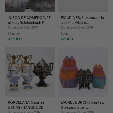
JUEGO DE COMEDOR, 57
FIGURINES, 6 piezas, de la
piezas, Reichenbach P…
serie "La ONU n…
Subastado 5 dic 2017
Subastado 20 sep 2017
32 pujas
1 puja
310 USD
22 USD
PORCELANA, 5 partes,
LAUREL BURCH. Figuritas.
URNAS y TANQUE DE
3 piezas, gatos, …
AGU…
Subastado 25 ene 2017
Subastado 10 may 2016