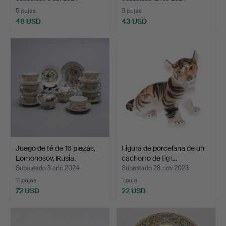
5 pujas
3 pujas
48 USD
43 USD
Juego de té de 16 piezas,
Figura de porcelana de un
Lomonosov, Rusia.
cachorro de tigr…
Subastado 3 ene 2024
Subastado 28 nov 2023
11 pujas
1 puja
72 USD
22 USD