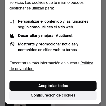
servicio. Las cookies que tú mismo puedes
7 pujas
1 puja
gestionar se utilizan para:
53 USD
22 USD
Personalizar el contenido y las funciones
según cómo utilices el sitio web.
Desarrollar y mejorar Auctionet.
Mostrarte y promocionar noticias y
contenidos en sitios web externos.
Encontrarás más información en nuestra
Política
de privacidad
.
FORRO EXTERIOR, 2
FIGURAS DE PORCELANA,
piezas, Marrakech, Marru…
osos polares, Lomono…
Subastado 14 mar 2021
Subastado 19 oct 2020
6 pujas
1 puja
Aceptarlas todas
43 USD
22 USD
Configuración de cookies