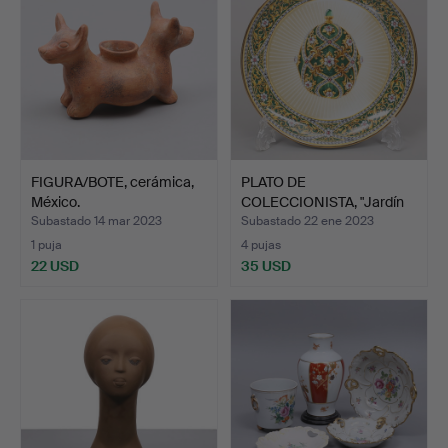
FIGURA/BOTE, cerámica,
PLATO DE
México.
COLECCIONISTA, "Jardín
de joyas h…
Subastado 14 mar 2023
Subastado 22 ene 2023
1 puja
4 pujas
22 USD
35 USD