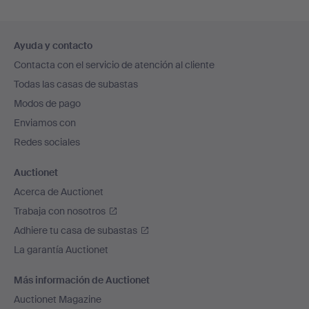
Navegación
Ayuda y contacto
en
Contacta con el servicio de atención al cliente
el
Todas las casas de subastas
pie
Modos de pago
de
Enviamos con
página
Redes sociales
Auctionet
Acerca de Auctionet
Trabaja con nosotros
Adhiere tu casa de subastas
La garantía Auctionet
Más información de Auctionet
Auctionet Magazine