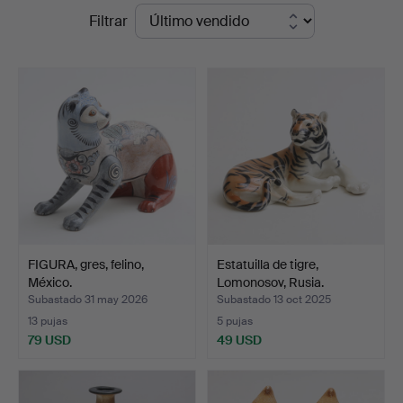
Precios
Filtrar
Thelin
de
&
remate
Johansson
FIGURA, gres, felino,
Estatuilla de tigre,
México.
Lomonosov, Rusia.
Subastado 31 may 2026
Subastado 13 oct 2025
13 pujas
5 pujas
79 USD
49 USD