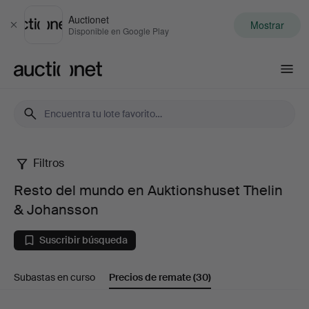
Auctionet
Mostrar
Cerrar
Disponible en Google Play
Auctionet.com
Filtros
Resto
Resto del mundo en Auktionshuset Thelin
del
& Johansson
mundo
Suscribir búsqueda
en
Subastas en curso
Precios de remate
(30)
Auktionshuset