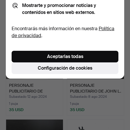
Mostrarte y promocionar noticias y
1 puja
1 puja
contenidos en sitios web externos.
35 USD
35 USD
Encontrarás más información en nuestra
Política
de privacidad
.
Aceptarlas todas
Configuración de cookies
PERSONAJE
PERSONAJE
PUBLICITARIO DE
PUBLICITARIO DE JOHN L.
CERÁMICA JIM BEA…
SULLIVAN…
Subastado 12 ago 2024
Subastado 8 ago 2024
1 puja
1 puja
35 USD
35 USD