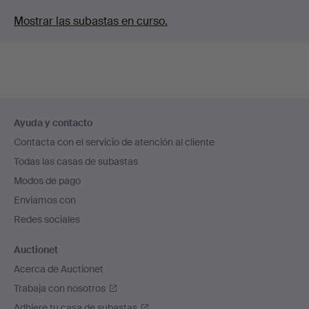
Mostrar las subastas en curso.
Navegación
Ayuda y contacto
en
Contacta con el servicio de atención al cliente
el
Todas las casas de subastas
pie
Modos de pago
de
Enviamos con
página
Redes sociales
Auctionet
Acerca de Auctionet
Trabaja con nosotros
Adhiere tu casa de subastas