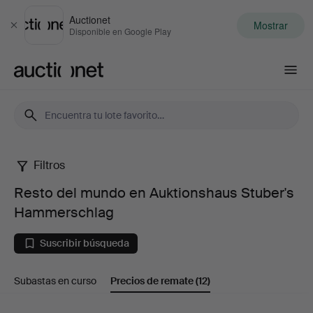
Auctionet
Mostrar
Cerrar
Disponible en Google Play
Auctionet.com
Filtros
Resto
Resto del mundo en Auktionshaus Stuber's
del
Hammerschlag
mundo
Suscribir búsqueda
en
Subastas en curso
Precios de remate
(12)
Auktionshaus