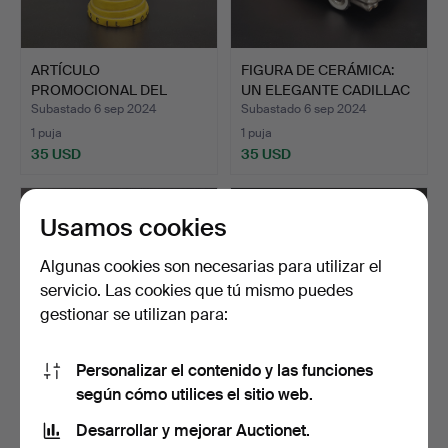
ARTÍCULO
FIGURA DE CERÁMICA:
PROMOCIONAL DEL
UN ELEGANTE CADILLAC
FOSSIL COLLECTORS…
C…
Subastado 6 sep 2024
Subastado 6 sep 2024
1 puja
1 puja
35 USD
35 USD
Usamos cookies
Algunas cookies son necesarias para utilizar el
servicio. Las cookies que tú mismo puedes
gestionar se utilizan para:
Personalizar el contenido y las funciones
según cómo utilices el sitio web.
ARTÍCULO
FIGURA PUBLICITARIA
PROMOCIONAL DEL CLUB
ANTIGUA DE BOURBON:
Desarrollar y mejorar Auctionet.
DE COLECCION…
PO…
Subastado 6 sep 2024
Subastado 13 ago 2024