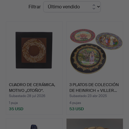
Precios
Filtrar
Stuber's
de
Hammerschlag
remate
CUADRO DE CERÁMICA,
3 PLATOS DE COLECCIÓN
MOTIVO „OTOÑO“.
DE HEINRICH + VILLER…
Subastado 28 jul 2026
Subastado 23 abr 2025
1 puja
4 pujas
35 USD
53 USD