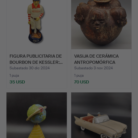
FIGURA PUBLICITARIA DE
VASIJA DE CERÁMICA
BOURBON DE KESSLER:…
ANTROPOMÓRFICA
HECHA A …
Subastado 30 dic 2024
Subastado 3 nov 2024
1 puja
1 puja
35 USD
70 USD