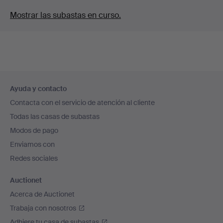
Mostrar las subastas en curso.
Navegación
Ayuda y contacto
en
Contacta con el servicio de atención al cliente
el
Todas las casas de subastas
pie
Modos de pago
de
Enviamos con
página
Redes sociales
Auctionet
Acerca de Auctionet
Trabaja con nosotros
Adhiere tu casa de subastas