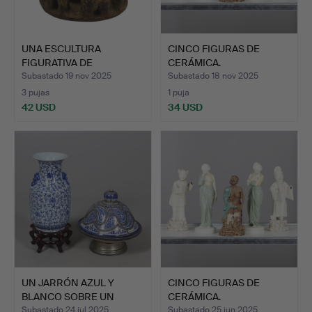
UNA ESCULTURA
CINCO FIGURAS DE
FIGURATIVA DE
CERÁMICA.
TERRACOTA.
Subastado 19 nov 2025
Subastado 18 nov 2025
3 pujas
1 puja
42 USD
34 USD
UN JARRÓN AZUL Y
CINCO FIGURAS DE
BLANCO SOBRE UN
CERÁMICA.
SOPORTE D…
Subastado 24 jul 2025
Subastado 25 jun 2025