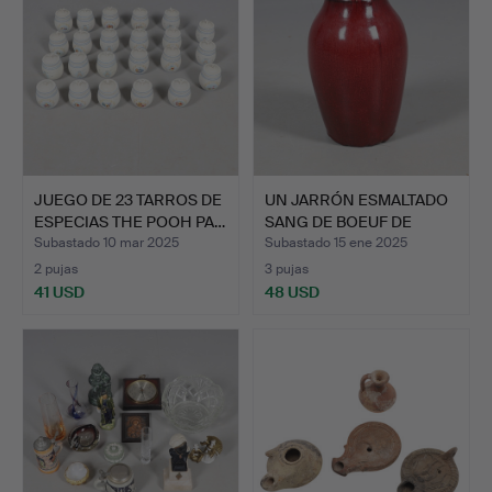
JUEGO DE 23 TARROS DE
UN JARRÓN ESMALTADO
ESPECIAS THE POOH PA…
SANG DE BOEUF DE
ESTIL…
Subastado 10 mar 2025
Subastado 15 ene 2025
2 pujas
3 pujas
41 USD
48 USD