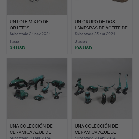
UN LOTE MIXTO DE
UN GRUPO DE DOS
OBJETOS
LÁMPARAS DE ACEITE DE
COLECCIONABLES VA…
CERÁ…
Subastado 24 nov 2024
Subastado 25 abr 2024
1 puja
3 pujas
34 USD
108 USD
UNA COLECCIÓN DE
UNA COLECCIÓN DE
CERÁMICA AZUL DE
CERÁMICA AZUL DE
MONTAÑA.
MONTAÑA.
Subastado 20 abr 2024
Subastado 20 abr 2024