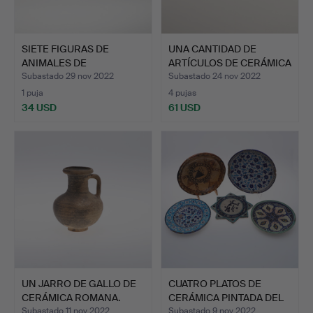
SIETE FIGURAS DE
UNA CANTIDAD DE
ANIMALES DE
ARTÍCULOS DE CERÁMICA
PORCELANA DE …
PALE…
Subastado 29 nov 2022
Subastado 24 nov 2022
1 puja
4 pujas
34 USD
61 USD
UN JARRO DE GALLO DE
CUATRO PLATOS DE
CERÁMICA ROMANA.
CERÁMICA PINTADA DEL
MEDI…
Subastado 11 nov 2022
Subastado 9 nov 2022