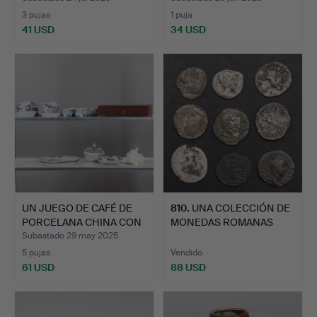
3 pujas
1 puja
41 USD
34 USD
UN JUEGO DE CAFÉ DE
810
.
UNA COLECCIÓN DE
PORCELANA CHINA CON
MONEDAS ROMANAS
CÁ…
QUE INCLU…
Subastado 29 may 2025
5 pujas
Vendido
61 USD
88 USD