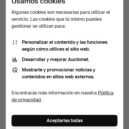
Usamos cookies
Algunas cookies son necesarias para utilizar el
servicio. Las cookies que tú mismo puedes
gestionar se utilizan para:
Personalizar el contenido y las funciones
según cómo utilices el sitio web.
771
.
PLATO ISLÁMICO
ALEXANDER DANEL. UN
KUTAHYA.
GATO GORDO DE GRES
Desarrollar y mejorar Auctionet.
DE …
Subastado 3 dic 2023
Mostrarte y promocionar noticias y
Vendido
3 pujas
contenidos en sitios web externos.
432 USD
41 USD
Encontrarás más información en nuestra
Política
de privacidad
.
Aceptarlas todas