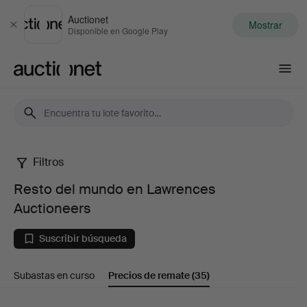
Auctionet
Mostrar
Cerrar
Disponible en Google Play
Auctionet.com
Filtros
Resto
Resto del mundo en Lawrences
del
Auctioneers
mundo
Suscribir búsqueda
en
Subastas en curso
Precios de remate
(35)
Lawrences