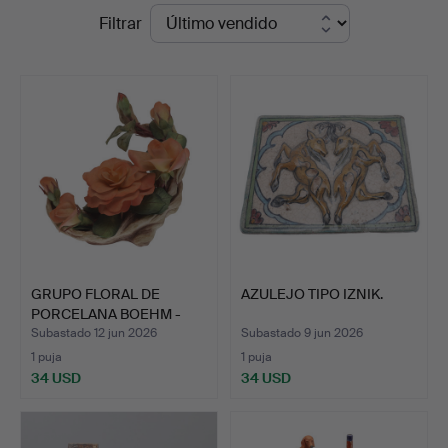
Precios
Filtrar
Auctioneers
de
remate
GRUPO FLORAL DE
AZULEJO TIPO IZNIK.
PORCELANA BOEHM -
ELIZABET…
Subastado 12 jun 2026
Subastado 9 jun 2026
1 puja
1 puja
34 USD
34 USD