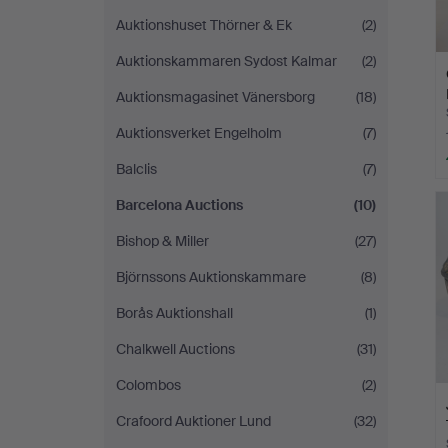
Auktionshuset Thörner & Ek
(2)
Auktionskammaren Sydost Kalmar
(2)
Auktionsmagasinet Vänersborg
(18)
Auktionsverket Engelholm
(7)
Balclis
(7)
Barcelona Auctions
(10)
Bishop & Miller
(27)
Björnssons Auktionskammare
(8)
Borås Auktionshall
(1)
Chalkwell Auctions
(31)
Colombos
(2)
Crafoord Auktioner Lund
(32)