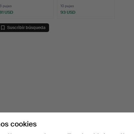
8 pujas
10 pujas
81 USD
93 USD
Suscribir búsqueda
os cookies