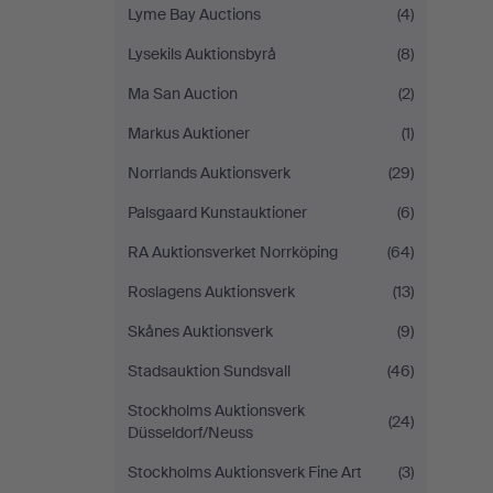
Lyme Bay Auctions
(4)
Lysekils Auktionsbyrå
(8)
Ma San Auction
(2)
Markus Auktioner
(1)
Norrlands Auktionsverk
(29)
Palsgaard Kunstauktioner
(6)
RA Auktionsverket Norrköping
(64)
Roslagens Auktionsverk
(13)
Skånes Auktionsverk
(9)
Stadsauktion Sundsvall
(46)
Stockholms Auktionsverk
(24)
Düsseldorf/Neuss
Stockholms Auktionsverk Fine Art
(3)