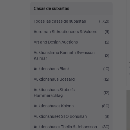
Casas de subastas
Todas las casas de subastas
(1.721)
Acreman St Auctioneers & Valuers
(6)
Art and Design Auctions
(2)
Auktionsfirma Kenneth Svensson i
(2)
Kalmar
Auktionshaus Blank
(10)
Auktionshaus Bossard
(12)
Auktionshaus Stuber's
(12)
Hammerschlag
Auktionshuset Kolonn
(80)
Auktionshuset STO Bohuslän
(8)
Auktionshuset Thelin & Johansson
(30)