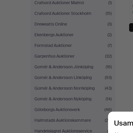
Crafoord Auktioner Malmö
(1)
Crafoord Auktioner Stockholm
(15)
Dreweatts Online
(3)
Ekenbergs Auktioner
(2)
Formstad Auktioner
(7)
Garpenhus Auktioner
(32)
Gomér & Andersson Jönköping
(16)
Gomér & Andersson Linköping
(93)
Gomér & Andersson Norrköping
(43)
Gomér & Andersson Nyköping
(14)
Göteborgs Auktionsverk
(46)
Halmstads Auktionskammare
(29)
Usam
Handelslagret Auktionsservice
(6)