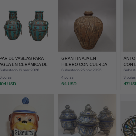
PAR DE VASIJAS PARA
GRAN TINAJA EN
ÁNFO
AGUA EN CERÁMICA DE
HIERRO CON CUERDA
CON 
CH…
TRENZADA.…
SIG…
Subastado 16 mar 2026
Subastado 25 nov 2025
Subast
6 pujas
4 pujas
3 pujas
104 USD
64 USD
47 US