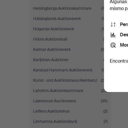
Algunas 
mismo pu
Helsingborgs Auktionskammare
(74)
Hälsinglands Auktionsverk
(18)
Per
Höganäs Auktionsverk
(10)
Des
Höörs Auktionshall
(9)
Mos
Kalmar Auktionsverk
(38)
Karljohan Auktioner
(2)
Encontra
Karlstad Hammarö Auktionsverk
(14)
Kunst- und Auktionshaus Kleinhenz
(26)
Laholms Auktionskammare
(23)
Lawrences Auctioneers
(35)
Leiflers Auktionshus
(2)
Limhamns Auktionsbyrå
(7)