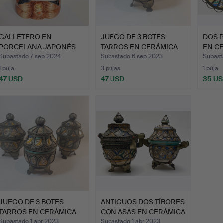
GALLETERO EN
JUEGO DE 3 BOTES
DOS 
PORCELANA JAPONÉS
TARROS EN CERÁMICA
EN C
EN FORMA DE…
MARROQ…
MARR
Subastado 7 sep 2024
Subastado 6 sep 2023
Subast
1 puja
3 pujas
1 puja
47 USD
47 USD
35 U
JUEGO DE 3 BOTES
ANTIGUOS DOS TÍBORES
TARROS EN CERÁMICA
CON ASAS EN CERÁMICA
MARROQ…
…
Subastado 1 abr 2023
Subastado 1 abr 2023