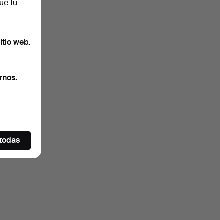
ue tú
itio web.
rnos.
 todas