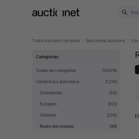
Auctionet.com
Todos los lotes cerrados
/
Barcelona Auctions
/
Cer
Resto
Categorías
del
Todas las categorías
(19.878)
Cerámica y porcelana
(1.214)
mundo
Cristalerías
(59)
en
Europeo
(921)
P
Barcelona
Oriental
(224)
Fi
Resto del mundo
(10)
Auctions
r