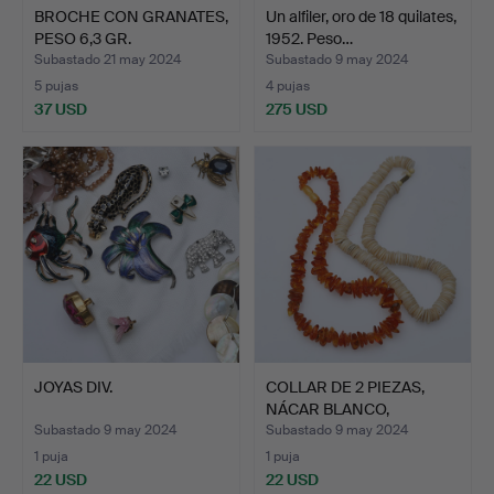
BROCHE CON GRANATES,
Un alfiler, oro de 18 quilates,
PESO 6,3 GR.
1952. Peso…
COLGANTE…
Subastado 21 may 2024
Subastado 9 may 2024
5 pujas
4 pujas
37 USD
275 USD
JOYAS DIV.
COLLAR DE 2 PIEZAS,
NÁCAR BLANCO,
APROXIMA…
Subastado 9 may 2024
Subastado 9 may 2024
1 puja
1 puja
22 USD
22 USD