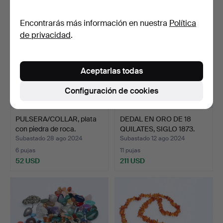
Encontrarás más información en nuestra
Política
de privacidad
.
Aceptarlas todas
Configuración de cookies
PULSERA/COLLAR, plata
DEDAL EN ORO DE 18
con piedra de roca.
QUILATES, SIGLO 1873.
Subastado 28 ago 2024
Subastado 12 ago 2024
6 pujas
11 pujas
52 USD
211 USD