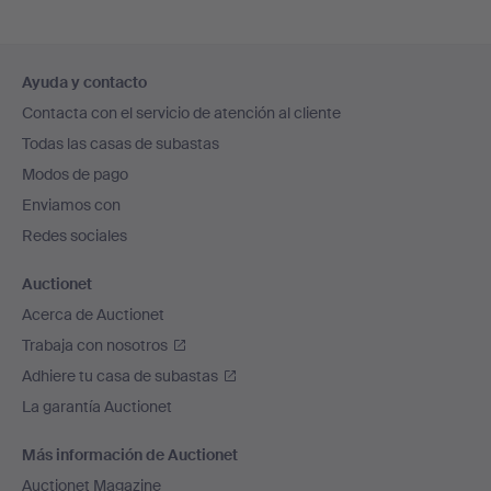
Navegación
Ayuda y contacto
en
Contacta con el servicio de atención al cliente
el
Todas las casas de subastas
pie
Modos de pago
de
Enviamos con
página
Redes sociales
Auctionet
Acerca de Auctionet
Trabaja con nosotros
Adhiere tu casa de subastas
La garantía Auctionet
Más información de Auctionet
Auctionet Magazine