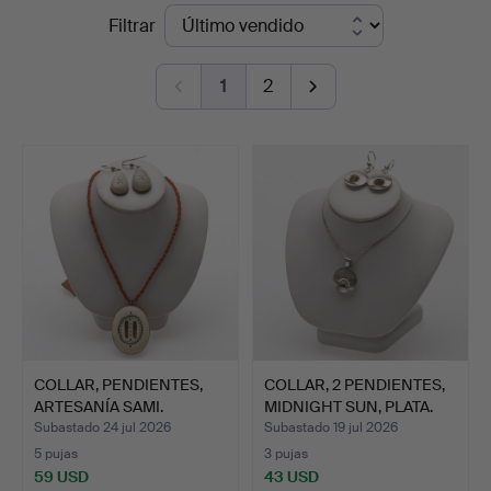
Precios
Filtrar
Örebro
de
Stadsauktioner
1
2
remate
COLLAR, PENDIENTES,
COLLAR, 2 PENDIENTES,
ARTESANÍA SAMI.
MIDNIGHT SUN, PLATA.
Subastado 24 jul 2026
Subastado 19 jul 2026
5 pujas
3 pujas
59 USD
43 USD