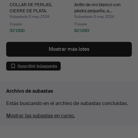
COLLAR DE PERLAS,
Anillo de oro blanco con
CIERRE DE PLATA.
piedra pequeña, a…
COLLAR …
Subastado 5 may 2024
Subastado 3 may 2024
3 pujas
11 pujas
32 USD
82 USD
Mostrar más lotes
Suscribir búsqueda
Archivo de subastas
Estás buscando en el archivo de subastas concluidas.
Mostrar las subastas en curso.