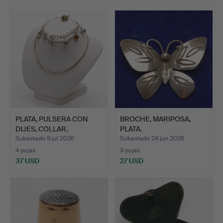
PLATA, PULSERA CON
BROCHE, MARIPOSA,
DIJES, COLLAR,
PLATA.
COLGANTE.
Subastado 9 jul 2026
Subastado 24 jun 2026
4 pujas
3 pujas
37 USD
27 USD