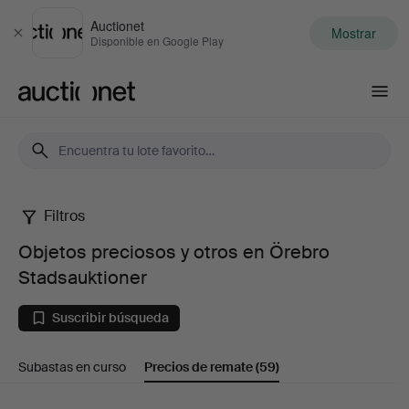
Auctionet
Mostrar
Cerrar
Disponible en Google Play
Auctionet.com
Filtros
Objetos
Objetos preciosos y otros en Örebro
preciosos
Stadsauktioner
y
Suscribir búsqueda
otros
Subastas en curso
Precios de remate
(59)
en