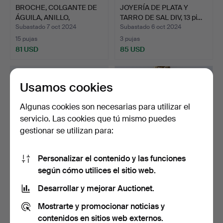
BROCHE, COLGANTE DE
JOYERÍA DE PLATA Y
ÁGUILA, ANILLO,
TARRO DE SAL DIV, 13 pi…
GRANAT…
Subastado 7 oct 2024
Subastado 6 oct 2024
15 pujas
3 pujas
81 USD
85 USD
Usamos cookies
Algunas cookies son necesarias para utilizar el
servicio. Las cookies que tú mismo puedes
gestionar se utilizan para:
Personalizar el contenido y las funciones
según cómo utilices el sitio web.
BROCHE, PENDIENTES,
COLLAR CON COLGANTE,
plata, porcelana.
oro de 18 quilates.
Desarrollar y mejorar Auctionet.
Subastado 2 oct 2024
Subastado 29 ago 2024
Mostrarte y promocionar noticias y
4 pujas
13 pujas
37 USD
254 USD
contenidos en sitios web externos.