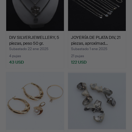
DIV SILVERJEWELLERY, 5
JOYERÍA DE PLATA DIV, 21
piezas, peso 50 gr.
piezas, aproximad…
Subastado 22 ene 2025
Subastado 1 ene 2025
4 pujas
21 pujas
43 USD
122 USD