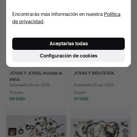
Encontrarás más información en nuestra
Política
de privacidad
.
Aceptarlas todas
Configuración de cookies
JOYAS Y JOYAS, incluida la
JOYAS Y BISUTERÍA.
plata.
Subastado 30 abr 2025
Subastado 25 abr 2025
12 pujas
2 pujas
90 USD
37 USD