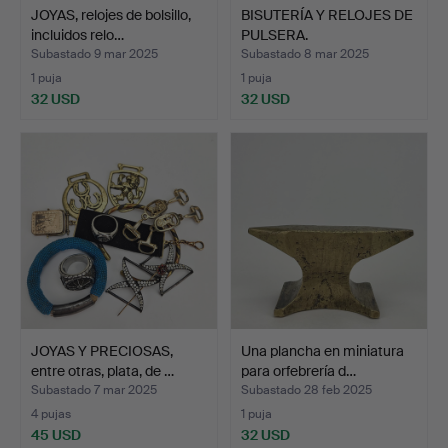
JOYAS, relojes de bolsillo,
BISUTERÍA Y RELOJES DE
incluidos relo…
PULSERA.
Subastado 9 mar 2025
Subastado 8 mar 2025
1 puja
1 puja
32 USD
32 USD
JOYAS Y PRECIOSAS,
Una plancha en miniatura
entre otras, plata, de …
para orfebrería d…
Subastado 7 mar 2025
Subastado 28 feb 2025
4 pujas
1 puja
45 USD
32 USD