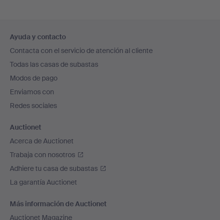
Navegación
Ayuda y contacto
en
Contacta con el servicio de atención al cliente
el
Todas las casas de subastas
pie
Modos de pago
de
Enviamos con
página
Redes sociales
Auctionet
Acerca de Auctionet
Trabaja con nosotros
Adhiere tu casa de subastas
La garantía Auctionet
Más información de Auctionet
Auctionet Magazine