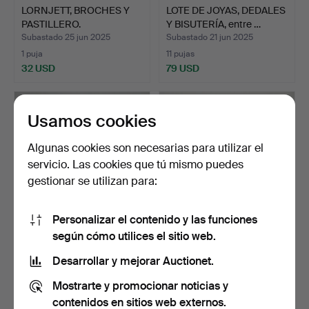
LORNJETT, BROCHES Y
LOTE DE JOYAS, DEDALES
PASTILLERO.
Y BISUTERÍA, entre …
Subastado 25 jun 2025
Subastado 21 jun 2025
1 puja
11 pujas
32 USD
79 USD
Usamos cookies
Algunas cookies son necesarias para utilizar el
servicio. Las cookies que tú mismo puedes
gestionar se utilizan para:
Personalizar el contenido y las funciones
según cómo utilices el sitio web.
PENDIENTE, oro, 18
CARTIER. Caja, carpeta,
quilates, con piedras s…
destornillador y m…
Desarrollar y mejorar Auctionet.
Subastado 7 may 2025
Subastado 6 may 2025
Mostrarte y promocionar noticias y
27 pujas
13 pujas
150 USD
116 USD
contenidos en sitios web externos.