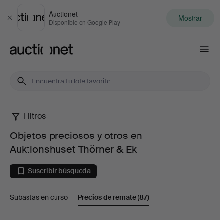
Auctionet
Mostrar
Cerrar
Disponible en Google Play
Auctionet.com
Filtros
Objetos
Objetos preciosos y otros en
preciosos
Auktionshuset Thörner & Ek
y
Suscribir búsqueda
otros
Subastas en curso
Precios de remate
(87)
en