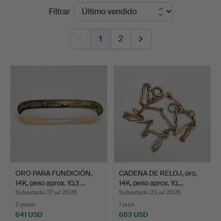
Precios
Filtrar
Auktionshuset
de
Thörner
1
2
remate
&
Ek
ORO PARA FUNDICIÓN,
CADENA DE RELOJ, oro,
14K, peso aprox. 10,3 …
14K, peso aprox. 10,…
Subastado 27 jul 2026
Subastado 23 jul 2026
2 pujas
1 puja
641 USD
683 USD