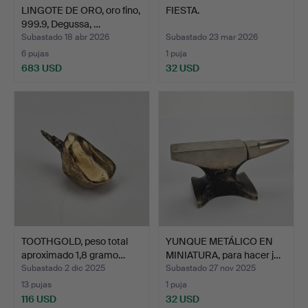
LINGOTE DE ORO, oro fino,
FIESTA.
999.9, Degussa, …
Subastado 18 abr 2026
Subastado 23 mar 2026
6 pujas
1 puja
683 USD
32 USD
TOOTHGOLD, peso total
YUNQUE METÁLICO EN
aproximado 1,8 gramo…
MINIATURA, para hacer j…
Subastado 2 dic 2025
Subastado 27 nov 2025
13 pujas
1 puja
116 USD
32 USD