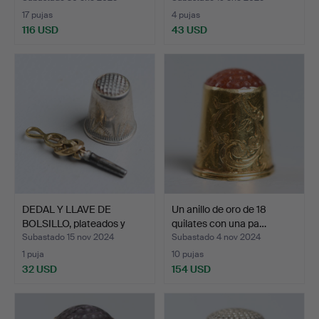
17 pujas
4 pujas
116 USD
43 USD
DEDAL Y LLAVE DE
Un anillo de oro de 18
BOLSILLO, plateados y
quilates con una pa…
par…
Subastado 15 nov 2024
Subastado 4 nov 2024
1 puja
10 pujas
32 USD
154 USD