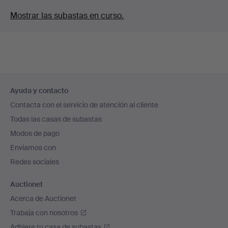
Mostrar las subastas en curso.
Navegación
Ayuda y contacto
en
Contacta con el servicio de atención al cliente
el
Todas las casas de subastas
pie
Modos de pago
de
Enviamos con
página
Redes sociales
Auctionet
Acerca de Auctionet
Trabaja con nosotros
Adhiere tu casa de subastas