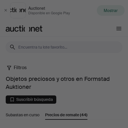
Auctionet
Mostrar
Cerrar
Disponible en Google Play
Auctionet.com
Filtros
Objetos
Objetos preciosos y otros en Formstad
preciosos
Auktioner
y
Suscribir búsqueda
otros
Subastas en curso
Precios de remate
(44)
en