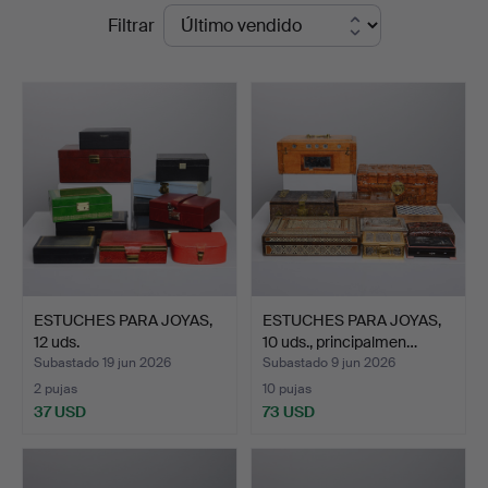
Precios
Filtrar
Formstad
de
Auktioner
remate
ESTUCHES PARA JOYAS,
ESTUCHES PARA JOYAS,
12 uds.
10 uds., principalmen…
Subastado 19 jun 2026
Subastado 9 jun 2026
2 pujas
10 pujas
37 USD
73 USD