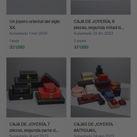
Un joyero oriental del siglo
CAJA DE JOYERÍA, 8
XX.
piezas, segunda mitad d…
Subastado 1 mar 2024
Subastado 22 dic 2023
1 puja
2 pujas
32 USD
37 USD
CAJA DE JOYERÍA, 7
CAJAS DE JOYERÍA
piezas, segunda parte d…
ANTIGUAS,
aproximadamente…
Subastado 14 oct 2023
Subastado 24 sep 2023