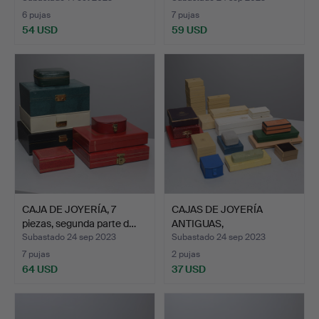
6 pujas
7 pujas
54 USD
59 USD
CAJA DE JOYERÍA, 7
CAJAS DE JOYERÍA
piezas, segunda parte d…
ANTIGUAS,
aproximadamente…
Subastado 24 sep 2023
Subastado 24 sep 2023
7 pujas
2 pujas
64 USD
37 USD