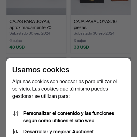
CAJAS PARA JOYAS,
CAJA PARA JOYAS, 16
aproximadamente 70
piezas.
pieza…
Subastado 30 sep 2024
Subastado 30 sep 2024
6 pujas
3 pujas
48 USD
38 USD
Usamos cookies
Algunas cookies son necesarias para utilizar el
servicio. Las cookies que tú mismo puedes
gestionar se utilizan para:
Personalizar el contenido y las funciones
según cómo utilices el sitio web.
CAJA Y CAJAS PARA
CAJAS PARA JOYAS, aprox.
JOYAS, 35 piezas.
40 unidades.
Desarrollar y mejorar Auctionet.
Subastado 20 sep 2024
Subastado 19 sep 2024