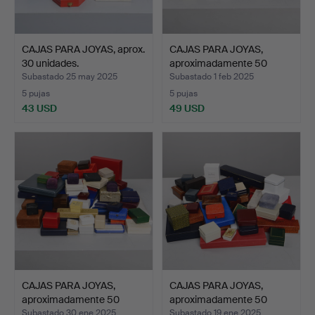
CAJAS PARA JOYAS, aprox.
CAJAS PARA JOYAS,
30 unidades.
aproximadamente 50
unida…
Subastado 25 may 2025
Subastado 1 feb 2025
5 pujas
5 pujas
43 USD
49 USD
CAJAS PARA JOYAS,
CAJAS PARA JOYAS,
aproximadamente 50
aproximadamente 50
unida…
unida…
Subastado 30 ene 2025
Subastado 19 ene 2025