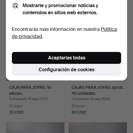
Mostrarte y promocionar noticias y
10 pujas
12 pujas
contenidos en sitios web externos.
66 USD
86 USD
Encontrarás más información en nuestra
Política
de privacidad
.
Aceptarlas todas
Configuración de cookies
CAJA PARA JOYAS, 10
CAJAS PARA JOYAS, aprox.
piezas.
40 unidades.
Subastado 19 sep 2024
Subastado 19 sep 2024
12 pujas
12 pujas
70 USD
80 USD