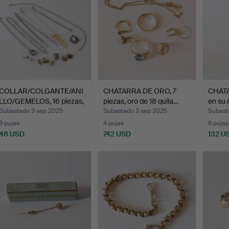
COLLAR/COLGANTE/ANI
CHATARRA DE ORO, 7
CHATA
LLO/GEMELOS, 16 piezas,
piezas, oro de 18 quila…
en su 
…
Subastado 3 sep 2025
Subastado 3 sep 2025
Subast
6 pujas
4 pujas
6 pujas
48 USD
742 USD
132 U