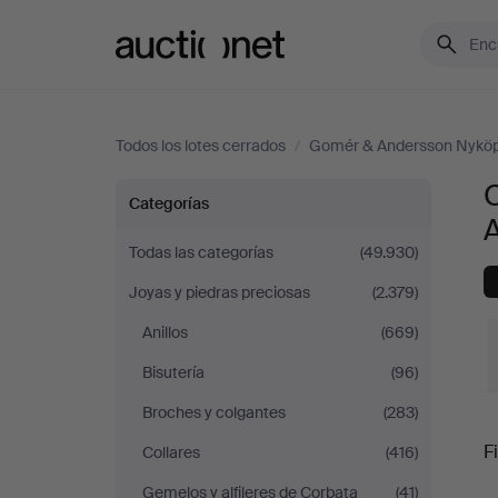
Auctionet.com
Todos los lotes cerrados
/
Gomér & Andersson Nyköp
O
Objetos
Categorías
preciosos
Todas las categorías
(49.930)
Joyas y piedras preciosas
(2.379)
y
Anillos
(669)
otros
Bisutería
(96)
en
Broches y colgantes
(283)
P
Fi
Collares
(416)
Gomér
Gemelos y alfileres de Corbata
(41)