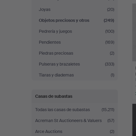
r
&
Joyas
(20)
Andersson
Objetos preciosos y otros
(249)
Pedrería y juegos
(100)
Nyköping
Pendientes
(169)
Piedras preciosas
(2)
Pulseras y brazaletes
(333)
Tiaras y diademas
(1)
Casas de subastas
Todas las casas de subastas
(15.211)
Acreman St Auctioneers & Valuers
(57)
Arce Auctions
(2)