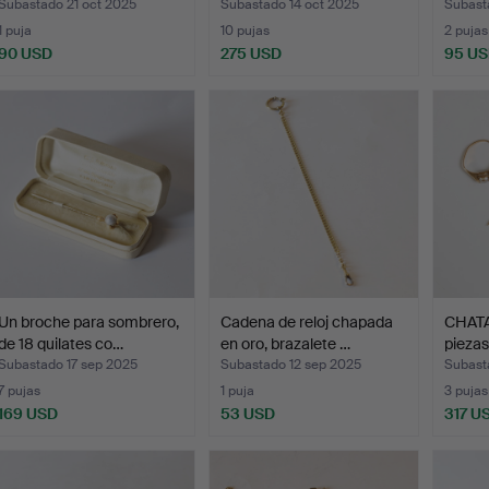
18 quilate…
Subastado 21 oct 2025
Subastado 14 oct 2025
Subast
1 puja
10 pujas
2 pujas
90 USD
275 USD
95 U
Un broche para sombrero,
Cadena de reloj chapada
CHATA
de 18 quilates co…
en oro, brazalete …
piezas
Subastado 17 sep 2025
Subastado 12 sep 2025
Subast
7 pujas
1 puja
3 pujas
169 USD
53 USD
317 U