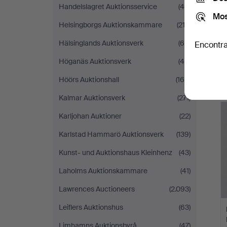
Handelslagret Auktionsservice
(45)
Mos
Helsingborgs Auktionskammare
(212)
Hälsinglands Auktionsverk
(68)
Encontra
Höganäs Auktionsverk
(46)
Höörs Auktionshall
(169)
Kalmar Auktionsverk
(271)
Karljohan Auktioner
(22)
Karlstad Hammarö Auktionsverk
(139)
Kunst- und Auktionshaus Kleinhenz
(43)
Laholms Auktionskammare
(41)
Lawrences Auctioneers
(2.093)
Leiflers Auktionshus
(63)
Limhamns Auktionsbyrå
(47)