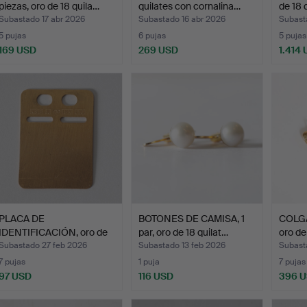
piezas, oro de 18 quila…
quilates con cornalina…
de 18 
Subastado 17 abr 2026
Subastado 16 abr 2026
Subast
5 pujas
6 pujas
5 pujas
169 USD
269 USD
1.414
PLACA DE
BOTONES DE CAMISA, 1
COLGA
IDENTIFICACIÓN, oro de
par, oro de 18 quilat…
oro de
18 quilate…
Subastado 27 feb 2026
Subastado 13 feb 2026
Subast
7 pujas
1 puja
7 pujas
97 USD
116 USD
396 