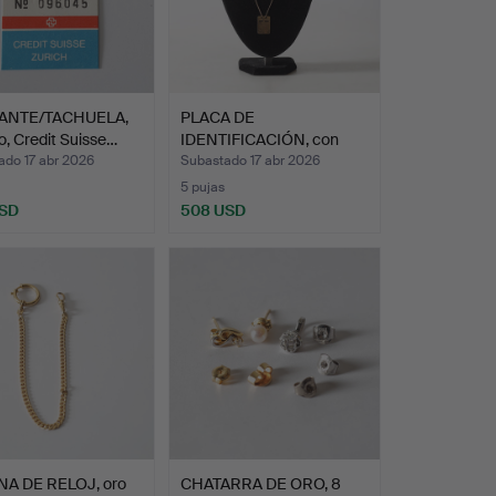
ANTE/TACHUELA,
PLACA DE
no, Credit Suisse…
IDENTIFICACIÓN, con
collar, de Ce…
ado 17 abr 2026
Subastado 17 abr 2026
5 pujas
USD
508 USD
A DE RELOJ, oro
CHATARRA DE ORO, 8