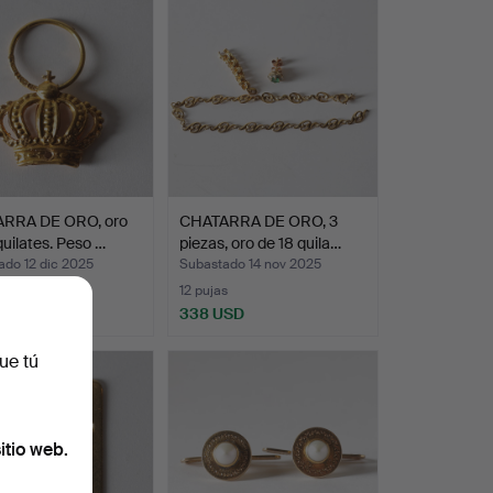
RRA DE ORO, oro
CHATARRA DE ORO, 3
quilates. Peso …
piezas, oro de 18 quila…
ado 12 dic 2025
Subastado 14 nov 2025
s
12 pujas
SD
338 USD
ue tú
itio web.