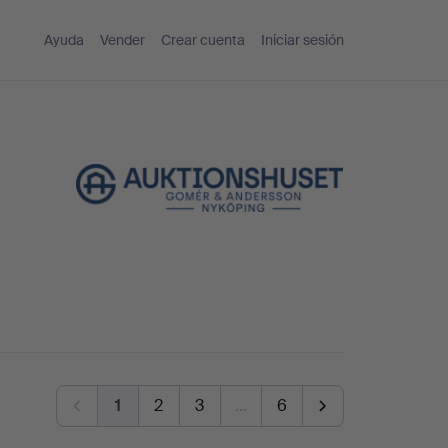
Ayuda
Vender
Crear cuenta
Iniciar sesión
1
2
3
…
6