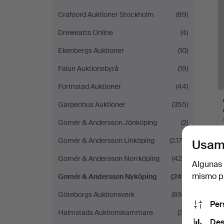
Crafoord Auktioner Stockholm
(89)
Dreweatts Online
(4)
Ekenbergs Auktioner
(10)
Falun Auktionsbyrå
(19)
Formstad Auktioner
(44)
Garpenhus Auktioner
(355)
Gomér & Andersson Jönköping
(2)
Gomér & Andersson Linköping
(2.176)
Usam
Gomér & Andersson Norrköping
(424)
Algunas 
mismo pu
Gomér & Andersson Nyköping
(249)
Göteborgs Auktionsverk
(890)
Per
Halmstads Auktionskammare
(37)
Des