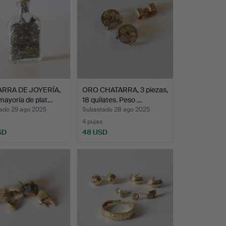
RRA DE JOYERÍA,
ORO CHATARRA, 3 piezas,
mayoría de plat…
18 quilates. Peso …
ado 29 ago 2025
Subastado 28 ago 2025
4 pujas
SD
48 USD