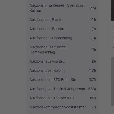
Auktionsfirma Kenneth Svensson i
(56)
Kalmar
Auktionshaus Blank
(61)
Auktionshaus Bossard
(9)
Auktionshaus Dannenberg
(10)
Auktionshaus Stuber's
(10)
Hammerschlag
Auktionshaus von Brühl
(3)
Auktionshuset Kolonn
(471)
Auktionshuset STO Bohuslän
(107)
Auktionshuset Thelin & Johansson
(538)
Auktionshuset Thörner & Ek
(87)
Auktionskammaren Sydost Kalmar
(7)