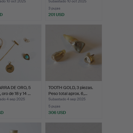
ado 10 oct 2025
Subastado 10 oct 2025
3 pujas
SD
201 USD
RRA DE ORO, 5
TOOTH GOLD, 3 piezas.
, oro de 18 y 14 …
Peso total aprox. 6,…
ado 4 sep 2025
Subastado 4 sep 2025
5 pujas
SD
306 USD