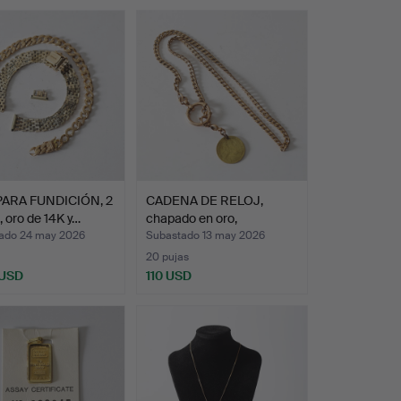
ARA FUNDICIÓN, 2
CADENA DE RELOJ,
, oro de 14K y…
chapado en oro,
eslabones…
ado 24 may 2026
Subastado 13 may 2026
20 pujas
 USD
110 USD