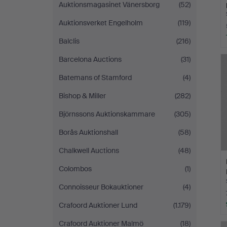
Auktionsmagasinet Vänersborg
(52)
Auktionsverket Engelholm
(119)
Balclis
(216)
Barcelona Auctions
(31)
Batemans of Stamford
(4)
Bishop & Miller
(282)
Björnssons Auktionskammare
(305)
Borås Auktionshall
(58)
Chalkwell Auctions
(48)
Colombos
(1)
Connoisseur Bokauktioner
(4)
Crafoord Auktioner Lund
(1.179)
Crafoord Auktioner Malmö
(18)