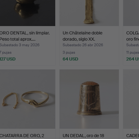
ORO DENTAL, sin limpiar.
Un Châtelaine doble
COLG
Peso total aprox.…
dorado, siglo XX.
oro fi
Subastado 3 may 2026
Subastado 26 abr 2026
Subast
7 pujas
3 pujas
11 pujas
127 USD
64 USD
264 
CHATARRA DE ORO, 2
UN DEDAL, oro de 18
CADEN