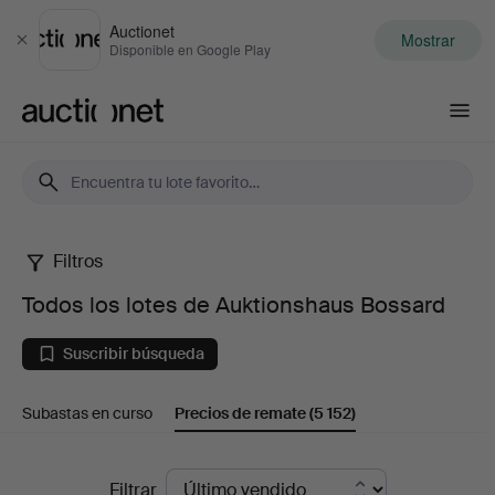
Auctionet
Mostrar
Cerrar
Disponible en Google Play
Auctionet.com
Filtros
Todos
Todos los lotes de Auktionshaus Bossard
los
Suscribir búsqueda
lotes
Subastas en curso
Precios de remate
(5 152)
de
Auktionshaus
Precios
Filtrar