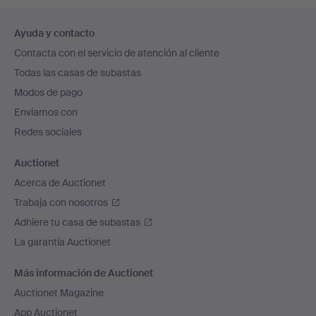
Navegación
Ayuda y contacto
en
Contacta con el servicio de atención al cliente
el
Todas las casas de subastas
pie
Modos de pago
de
Enviamos con
página
Redes sociales
Auctionet
Acerca de Auctionet
Trabaja con nosotros
Adhiere tu casa de subastas
La garantía Auctionet
Más información de Auctionet
Auctionet Magazine
App Auctionet