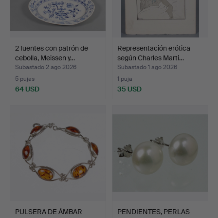
2 fuentes con patrón de
Representación erótica
cebolla, Meissen y…
según Charles Marti…
Subastado 2 ago 2026
Subastado 1 ago 2026
5 pujas
1 puja
64 USD
35 USD
PULSERA DE ÁMBAR
PENDIENTES, PERLAS