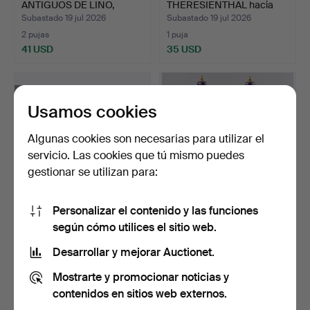
ANTIGUOS DE LINO,
THERESIENTHAL hacia
paño…
1920.
Subastado 19 jul 2026
Subastado 19 jul 2026
2 pujas
1 puja
41 USD
35 USD
Usamos cookies
Algunas cookies son necesarias para utilizar el
servicio. Las cookies que tú mismo puedes
gestionar se utilizan para:
Personalizar el contenido y las funciones
ROSENTHAL 5 PIEZAS
PAREJA DE JARRONES
según cómo utilices el sitio web.
*MARIA* RAMO DE
CON TAPA, altura aprox.…
FLORES.
Subastado 19 jul 2026
Subastado 19 jul 2026
Desarrollar y mejorar Auctionet.
1 puja
8 pujas
Mostrarte y promocionar noticias y
35 USD
392 USD
contenidos en sitios web externos.