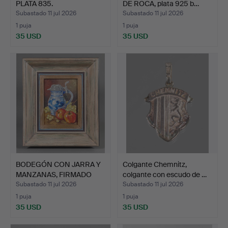
PLATA 835.
DE ROCA, plata 925 b…
Subastado 11 jul 2026
Subastado 11 jul 2026
1 puja
1 puja
35 USD
35 USD
BODEGÓN CON JARRA Y
Colgante Chemnitz,
MANZANAS, FIRMADO
colgante con escudo de …
KÖBE…
Subastado 11 jul 2026
Subastado 11 jul 2026
1 puja
1 puja
35 USD
35 USD