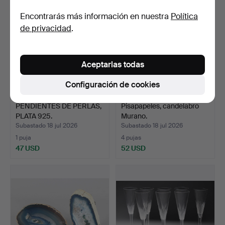
Encontrarás más información en nuestra
Política
de privacidad
.
Aceptarlas todas
Configuración de cookies
PENDIENTES DE PERLAS,
Pisapapeles, candelabro
PLATA 925.
Murano.
Subastado 18 jul 2026
Subastado 18 jul 2026
1 puja
4 pujas
47 USD
52 USD