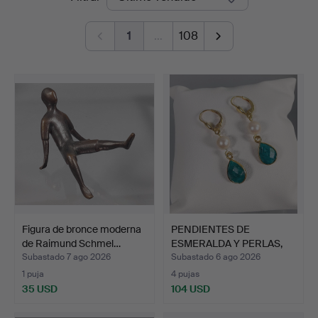
de
Bossard
1
…
108
remate
Figura de bronce moderna
PENDIENTES DE
de Raimund Schmel…
ESMERALDA Y PERLAS,
plata 92…
Subastado 7 ago 2026
Subastado 6 ago 2026
1 puja
4 pujas
35 USD
104 USD