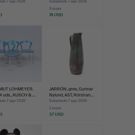
ado 7 ago 2026
Subastado 7 ago 2026
9 pujas
D
74 USD
MUT LOHMEYER.
JARRÓN, gres, Gunnar
, 4 uds., KUSCH & …
Nylund, AST, Rörstran…
ado 7 ago 2026
Subastado 7 ago 2026
2 pujas
SD
37 USD