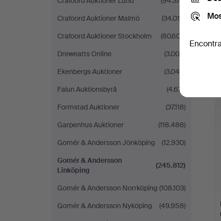
Crafoord Auktioner Lund
(94.373)
Mos
Crafoord Auktioner Malmö
(34.015)
Crafoord Auktioner Stockholm
(80.607)
Encontra
Dreweatts Online
(3.000)
Ekenbergs Auktioner
(3.046)
Falun Auktionsbyrå
(4.671)
Formstad Auktioner
(37.118)
Garpenhus Auktioner
(118.488)
Gomér & Andersson Jönköping
(12.930)
Gomér & Andersson
(245.812)
Linköping
Gomér & Andersson Norrköping
(108.103)
Gomér & Andersson Nyköping
(49.958)