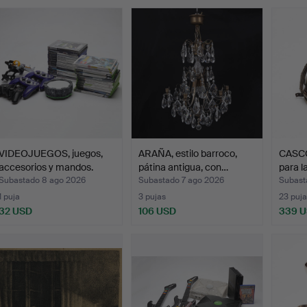
emate
VIDEOJUEGOS, juegos,
ARAÑA, estilo barroco,
CASCO
accesorios y mandos.
pátina antigua, con…
para l
Subastado 8 ago 2026
Subastado 7 ago 2026
Subast
1 puja
3 pujas
23 puja
32 USD
106 USD
339 