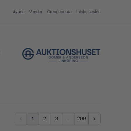
Ayuda
Vender
Crear cuenta
Iniciar sesión
n
1
2
3
…
209