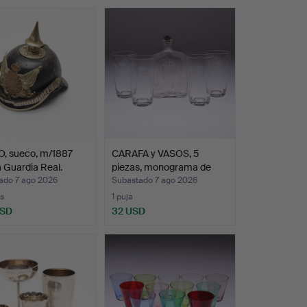
, sueco, m/1887
CARAFA y VASOS, 5
a Guardia Real.
piezas, monograma de
Gus…
ado 7 ago 2026
Subastado 7 ago 2026
s
1 puja
USD
32 USD