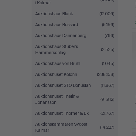
i Kalmar
Auktionshaus Blank
(12.009)
Auktionshaus Bossard
(5.156)
Auktionshaus Dannenberg
(766)
Auktionshaus Stuber's
(2.525)
Hammerschlag
Auktionshaus von Brühl
(1.045)
Auktionshuset Kolonn
(238.158)
Auktionshuset STO Bohuslän
(11.867)
Auktionshuset Thelin &
(91.912)
Johansson
Auktionshuset Thörner & Ek
(21.767)
Auktionskammaren Sydost
(14.227)
Kalmar