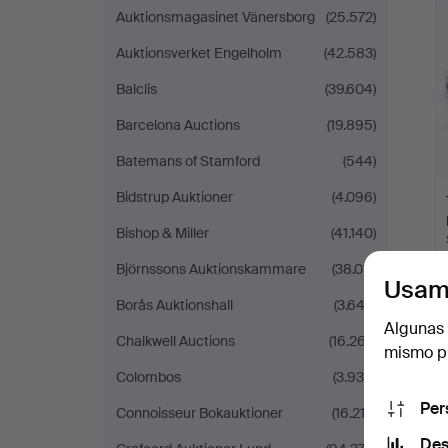
Auktionsmagasinet Vänersborg
(25.572)
Auktionsverket Engelholm
(42.583)
Balclis
(39.604)
Barcelona Auctions
(19.895)
Batemans of Stamford
(544)
Bidstrup Auktioner
(4.096)
Bishop & Miller
(41.140)
Björnssons Auktionskammare
(38.011)
Usam
Borås Auktionshall
(3.643)
Algunas 
Chalkwell Auctions
(16.267)
mismo pu
Colombos
(3.936)
Per
Connoisseur Bokauktioner
(16.212)
Des