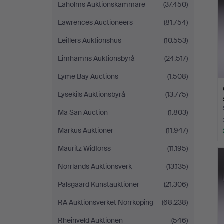
Laholms Auktionskammare
(37.450)
Lawrences Auctioneers
(81.754)
Leiflers Auktionshus
(10.553)
Limhamns Auktionsbyrå
(24.517)
Lyme Bay Auctions
(1.508)
Lysekils Auktionsbyrå
(13.775)
Ma San Auction
(1.803)
Markus Auktioner
(11.947)
Mauritz Widforss
(11.195)
Norrlands Auktionsverk
(13.135)
Palsgaard Kunstauktioner
(21.306)
RA Auktionsverket Norrköping
(68.238)
Rheinveld Auktionen
(546)