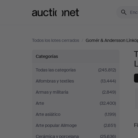
Auctionet.com
Todos los lotes cerrados
/
Gomér & Andersson Linkö
Todos
Categorías
los
Todas las categorías
(245.812)
Alfombras y textiles
(13.444)
lotes
Armas y militaria
(2.849)
de
Arte
(32.400)
Gomér
Arte asiático
(1.199)
P
Fi
Arte popular Allmoge
(2.651)
&
Cerámica y porcelana
(25.636)