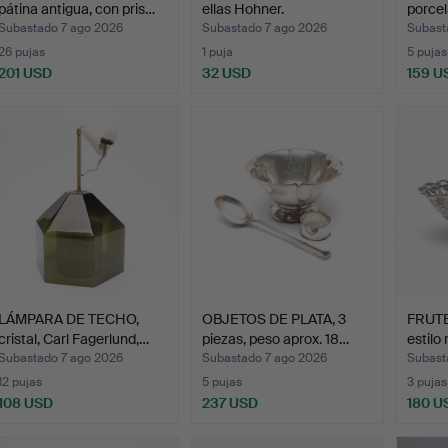
pátina antigua, con pris…
ellas Hohner.
porcel
Subastado 7 ago 2026
Subastado 7 ago 2026
Subast
26 pujas
1 puja
5 pujas
201 USD
32 USD
159 U
LÁMPARA DE TECHO,
OBJETOS DE PLATA, 3
FRUTE
cristal, Carl Fagerlund,…
piezas, peso aprox. 18…
estilo
Subastado 7 ago 2026
Subastado 7 ago 2026
Subast
12 pujas
5 pujas
3 pujas
108 USD
237 USD
180 U