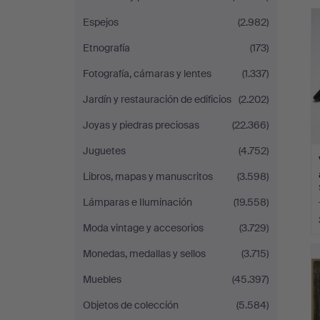
r
Andersson
Espejos
(2.982)
Linköping
Etnografía
(173)
Fotografía, cámaras y lentes
(1.337)
Jardín y restauración de edificios
(2.202)
Joyas y piedras preciosas
(22.366)
Juguetes
(4.752)
Libros, mapas y manuscritos
(3.598)
Lámparas e Iluminación
(19.558)
Moda vintage y accesorios
(3.729)
Monedas, medallas y sellos
(3.715)
Muebles
(45.397)
Objetos de colección
(5.584)