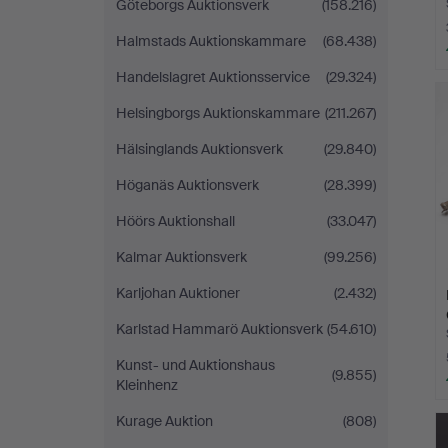
Göteborgs Auktionsverk
(158.216)
Halmstads Auktionskammare
(68.438)
Handelslagret Auktionsservice
(29.324)
Helsingborgs Auktionskammare
(211.267)
Hälsinglands Auktionsverk
(29.840)
Höganäs Auktionsverk
(28.399)
Höörs Auktionshall
(33.047)
Kalmar Auktionsverk
(99.256)
Karljohan Auktioner
(2.432)
Karlstad Hammarö Auktionsverk
(54.610)
Kunst- und Auktionshaus
(9.855)
Kleinhenz
Kurage Auktion
(808)