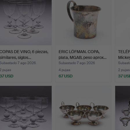
COPAS DE VINO, 6 piezas,
ERIC LÖFMAN. COPA,
TELÉF
similares, siglos…
plata, MGAB, peso aprox…
Mickey
Subastado 7 ago 2026
Subastado 7 ago 2026
Subast
2 pujas
4 pujas
2 pujas
37 USD
67 USD
37 US