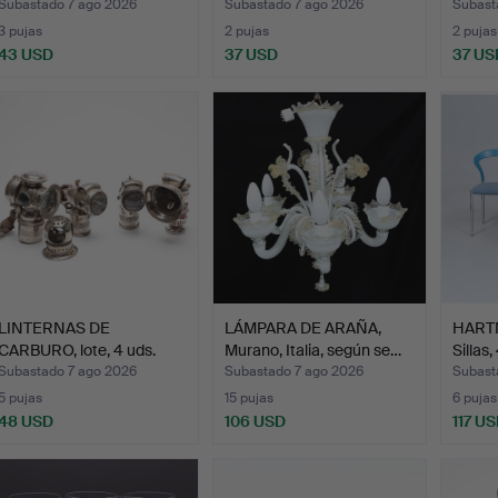
primer…
Subastado 7 ago 2026
Subastado 7 ago 2026
Subast
3 pujas
2 pujas
2 pujas
43 USD
37 USD
37 US
LINTERNAS DE
LÁMPARA DE ARAÑA,
HART
CARBURO, lote, 4 uds.
Murano, Italia, según se…
Sillas
Subastado 7 ago 2026
Subastado 7 ago 2026
Subast
5 pujas
15 pujas
6 pujas
48 USD
106 USD
117 U