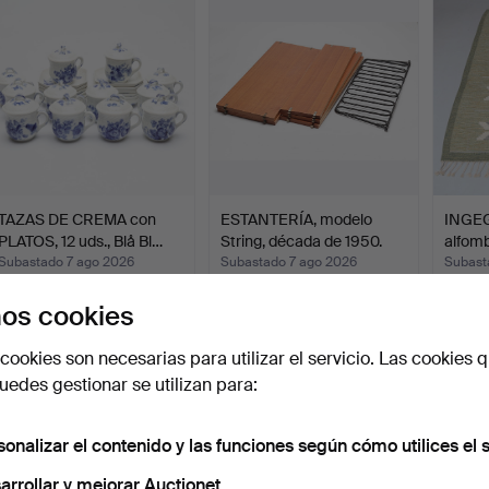
TAZAS DE CREMA con
ESTANTERÍA, modelo
INGEG
PLATOS, 12 uds., Blå Bl…
String, década de 1950.
alfomb
firma
Subastado 7 ago 2026
Subastado 7 ago 2026
Subast
15 pujas
9 pujas
20 puj
os cookies
243 USD
69 USD
275 U
cookies son necesarias para utilizar el servicio. Las cookies q
edes gestionar se utilizan para:
sonalizar el contenido y las funciones según cómo utilices el s
arrollar y mejorar Auctionet.