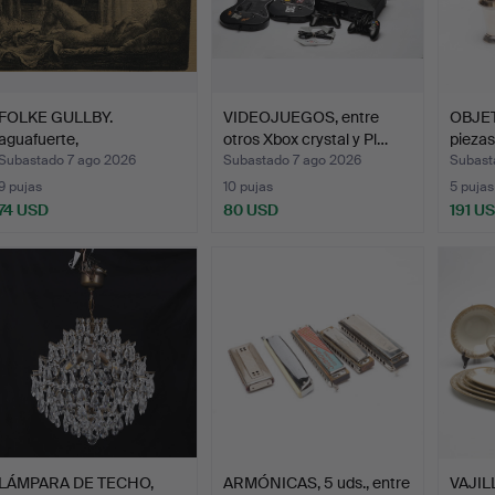
FOLKE GULLBY.
VIDEOJUEGOS, entre
OBJET
aguafuerte,
otros Xbox crystal y Pl…
piezas
''sommarnattsfön…
Subastado 7 ago 2026
Subastado 7 ago 2026
Subast
9 pujas
10 pujas
5 pujas
74 USD
80 USD
191 U
LÁMPARA DE TECHO,
ARMÓNICAS, 5 uds., entre
VAJILL