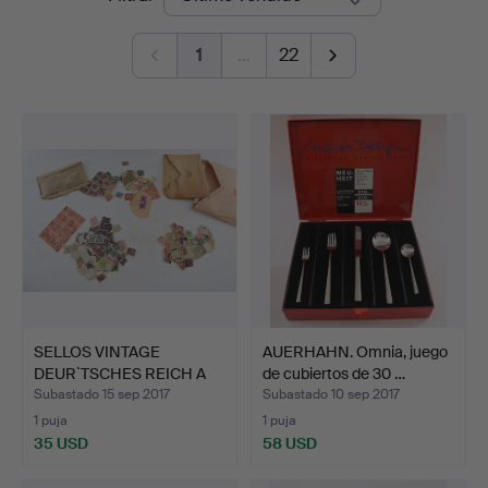
de
von
1
…
22
remate
Brühl
SELLOS VINTAGE
AUERHAHN. Omnia, juego
DEUR`TSCHES REICH A
de cubiertos de 30 …
REPÚBLI…
Subastado 15 sep 2017
Subastado 10 sep 2017
1 puja
1 puja
35 USD
58 USD