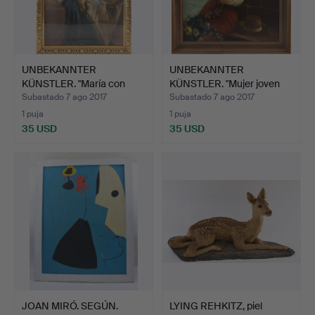
UNBEKANNTER
UNBEKANNTER
KÜNSTLER. "María con
KÜNSTLER. "Mujer joven
Jesús", t…
con fal…
Subastado 7 ago 2017
Subastado 7 ago 2017
1 puja
1 puja
35 USD
35 USD
JOAN MIRÓ. SEGÚN.
LYING REHKITZ, piel