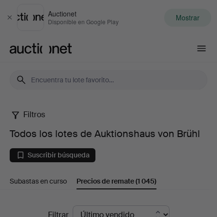
Auctionet
Mostrar
Cerrar
Disponible en Google Play
Auctionet.com
Filtros
Todos
Todos los lotes de Auktionshaus von Brühl
los
Suscribir búsqueda
lotes
Subastas en curso
Precios de remate
(1 045)
de
Auktionshaus
Precios
Filtrar