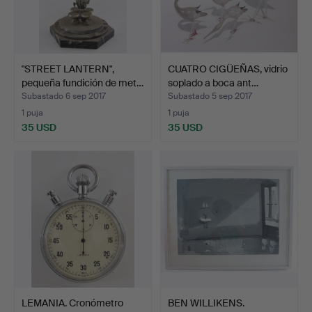
"STREET LANTERN",
CUATRO CIGÜEÑAS, vidrio
pequeña fundición de met…
soplado a boca ant…
Subastado 6 sep 2017
Subastado 5 sep 2017
1 puja
1 puja
35 USD
35 USD
LEMANIA. Cronómetro
BEN WILLIKENS.