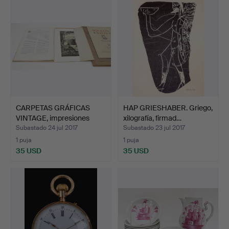
CARPETAS GRÁFICAS
HAP GRIESHABER. Griego,
VINTAGE, impresiones
xilografía, firmad…
sob…
Subastado 24 jul 2017
Subastado 23 jul 2017
1 puja
1 puja
35 USD
35 USD