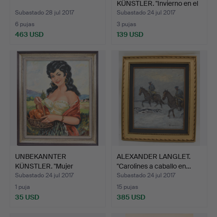
KÜNSTLER. "Invierno en el
pueb…
Subastado 28 jul 2017
Subastado 24 jul 2017
6 pujas
3 pujas
463 USD
139 USD
UNBEKANNTER
ALEXANDER LANGLET.
KÜNSTLER. "Mujer
"Carolines a caballo en…
española con …
Subastado 24 jul 2017
Subastado 24 jul 2017
1 puja
15 pujas
35 USD
385 USD