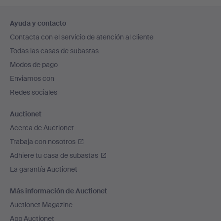
Navegación
Ayuda y contacto
en
Contacta con el servicio de atención al cliente
el
Todas las casas de subastas
pie
Modos de pago
de
Enviamos con
página
Redes sociales
Auctionet
Acerca de Auctionet
Trabaja con nosotros
Adhiere tu casa de subastas
La garantía Auctionet
Más información de Auctionet
Auctionet Magazine
App Auctionet