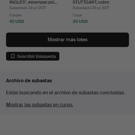
INGLÉS", estampas pol…
STUTTGART, cobre
grabado, s…
Subastado 23 jul 2017
Subastado 23 jul 2017
3 pujas
1 puja
42 USD
35 USD
Mostrar más lotes
Suscribir búsqueda
Archivo de subastas
Estás buscando en el archivo de subastas concluidas.
Mostrar las subastas en curso.