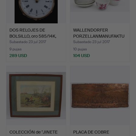
DOS RELOJES DE
WALLENDORFER
BOLSILLO, oro 585/14K,
PORZELLANMANUFAKTU
cuer…
R. Tetera y…
Subastado 23 jul 2017
Subastado 23 jul 2017
9 pujas
10 pujas
289 USD
104 USD
COLECCIÓN de "JINETE
PLACA DE COBRE