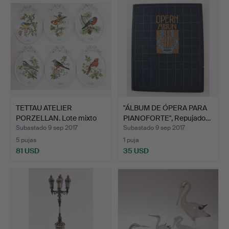
TETTAU ATELIER
"ÁLBUM DE ÓPERA PARA
PORZELLAN. Lote mixto
PIANOFORTE", Repujado…
de pl…
Subastado 9 sep 2017
Subastado 9 sep 2017
5 pujas
1 puja
81 USD
35 USD