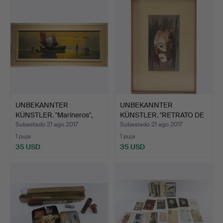
UNBEKANNTER
UNBEKANNTER
KÜNSTLER. "Marineros",
KÜNSTLER. "RETRATO DE
óleo so…
PAYASO",…
Subastado 21 ago 2017
Subastado 21 ago 2017
1 puja
1 puja
35 USD
35 USD