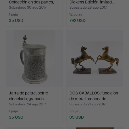
Colección en dos partes,
Dickens Edición limitad…
té…
Subastado 30 ago 2017
Subastado 28 ago 2017
1 puja
12 pujas
35 USD
792 USD
Jarra de peltre, peltre
DOS CABALLOS, fundición
cincelado, grabada…
de metal bronceado…
Subastado 24 ago 2017
Subastado 21 ago 2017
1 puja
1 puja
35 USD
35 USD