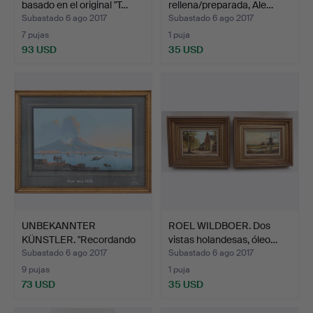
basado en el original "T…
rellena/preparada, Ale…
Subastado 6 ago 2017
Subastado 6 ago 2017
7 pujas
1 puja
93 USD
35 USD
UNBEKANNTER
ROEL WILDBOER. Dos
KÜNSTLER. "Recordando
vistas holandesas, óleo…
la erupc…
Subastado 6 ago 2017
Subastado 6 ago 2017
9 pujas
1 puja
73 USD
35 USD