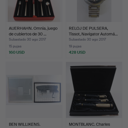
AUERHAHN. Omnia, juego
RELOJ DE PULSERA,
de cubiertos de 30 …
Tissot, Navigator Automá…
Subastado 30 ago 2017
Subastado 30 ago 2017
15 pujas
19 pujas
160 USD
428 USD
BEN WILLIKENS.
MONTBLANC. Charles