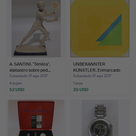
A. SANTINI. "Tenista",
UNBEKANNTER
alabastro sobre ped…
KÜNSTLER. Enmarcado
tras crist…
Subastado 31 ago 2017
Subastado 31 ago 2017
4 pujas
1 puja
52 USD
35 USD