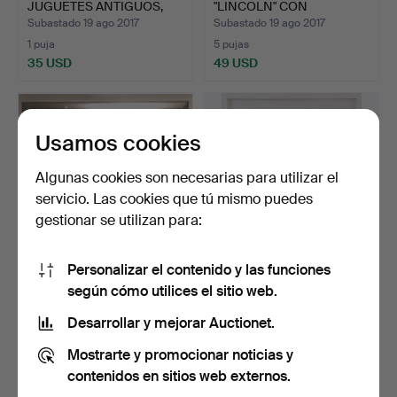
JUGUETES ANTIGUOS,
"LINCOLN" CON
tela/metal…
CONTROL REMOTO…
Subastado 19 ago 2017
Subastado 19 ago 2017
1 puja
5 pujas
35 USD
49 USD
Usamos cookies
Algunas cookies son necesarias para utilizar el
servicio. Las cookies que tú mismo puedes
gestionar se utilizan para:
Personalizar el contenido y las funciones
WALTER DUSATTI.
HAP GRIESHABER.
según cómo utilices el sitio web.
"Después de la lección de …
Colección de tres piezas d…
Subastado 18 ago 2017
Subastado 17 ago 2017
Desarrollar y mejorar Auctionet.
1 puja
1 puja
Mostrarte y promocionar noticias y
35 USD
35 USD
contenidos en sitios web externos.