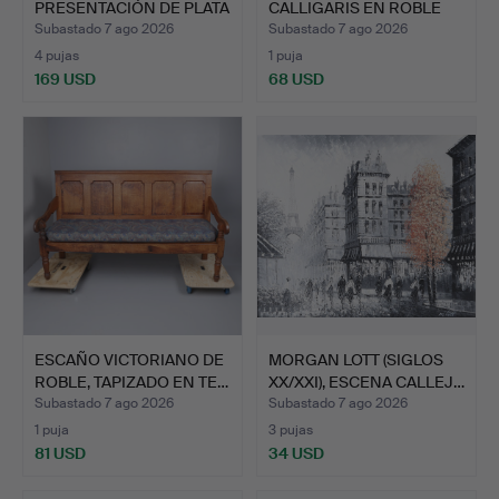
PRESENTACIÓN DE PLATA
CALLIGARIS EN ROBLE
EDUARDIANA.
CLARO.
Subastado 7 ago 2026
Subastado 7 ago 2026
4 pujas
1 puja
169 USD
68 USD
ESCAÑO VICTORIANO DE
MORGAN LOTT (SIGLOS
ROBLE, TAPIZADO EN TE…
XX/XXI), ESCENA CALLEJ…
Subastado 7 ago 2026
Subastado 7 ago 2026
1 puja
3 pujas
81 USD
34 USD