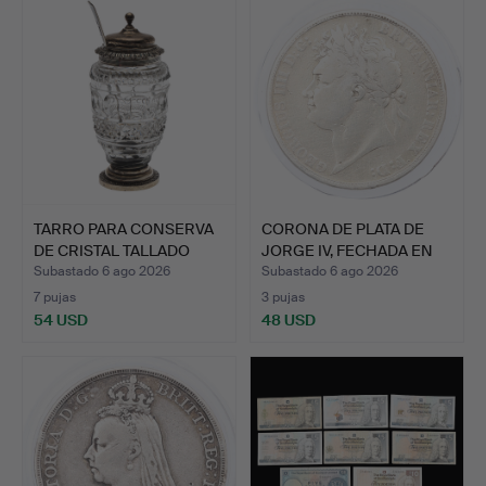
seleccionado
TARRO PARA CONSERVA
CORONA DE PLATA DE
DE CRISTAL TALLADO
JORGE IV, FECHADA EN
CON…
18…
Subastado 6 ago 2026
Subastado 6 ago 2026
7 pujas
3 pujas
54 USD
48 USD