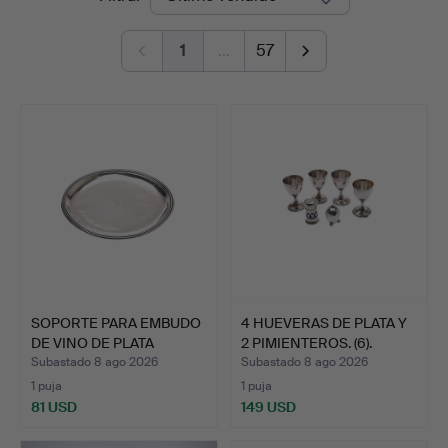
de
Auctions
1
…
57
remate
SOPORTE PARA EMBUDO
4 HUEVERAS DE PLATA Y
DE VINO DE PLATA
2 PIMIENTEROS. (6).
PROVI…
Subastado 8 ago 2026
Subastado 8 ago 2026
1 puja
1 puja
81 USD
149 USD