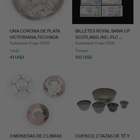
UNA CORONA DE PLATA
BILLETES ROYAL BANK OF
VICTORIANA, FECHADA
SCOTLAND, INC. PLC …
EN…
Subastado 6 ago 2026
Subastado 6 ago 2026
1 puja
11 pujas
41 USD
102 USD
3 MONEDAS DE 2 LIBRAS
CUENCO, 2 TAZAS DE TÉ Y