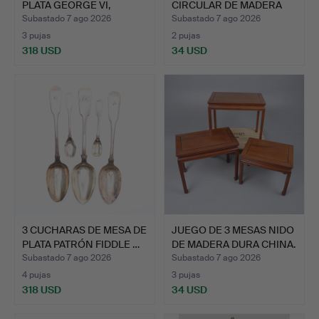
PLATA GEORGE VI,
CIRCULAR DE MADERA
PAREJA D…
DURA CHIN…
Subastado 7 ago 2026
Subastado 7 ago 2026
3 pujas
2 pujas
318 USD
34 USD
3 CUCHARAS DE MESA DE
JUEGO DE 3 MESAS NIDO
PLATA PATRÓN FIDDLE …
DE MADERA DURA CHINA.
Subastado 7 ago 2026
Subastado 7 ago 2026
4 pujas
3 pujas
318 USD
34 USD