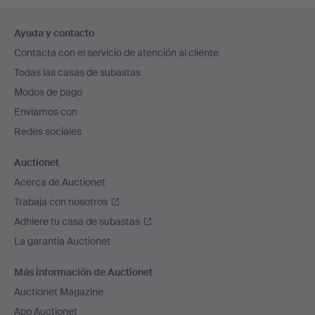
Navegación
Ayuda y contacto
en
Contacta con el servicio de atención al cliente
el
Todas las casas de subastas
pie
Modos de pago
de
Enviamos con
página
Redes sociales
Auctionet
Acerca de Auctionet
Trabaja con nosotros
Adhiere tu casa de subastas
La garantía Auctionet
Más información de Auctionet
Auctionet Magazine
App Auctionet