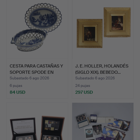
CESTA PARA CASTAÑAS Y
J. E. HOLLER, HOLANDÉS
SOPORTE SPODE EN
(SIGLO XIX). BEBEDO…
AZU…
Subastado 6 ago 2026
Subastado 6 ago 2026
6 pujas
24 pujas
84 USD
297 USD