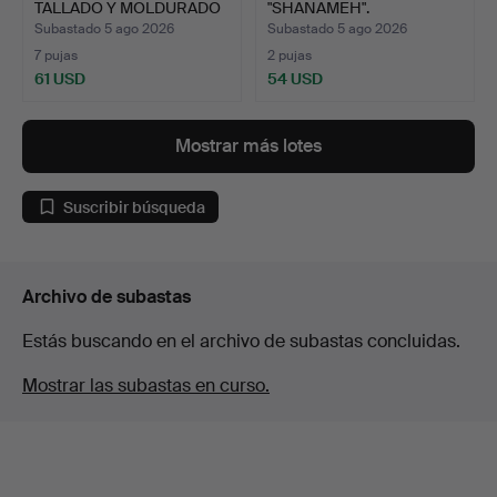
TALLADO Y MOLDURADO
"SHANAMEH".
DORADO.
Subastado 5 ago 2026
Subastado 5 ago 2026
7 pujas
2 pujas
61 USD
54 USD
Mostrar más lotes
Suscribir búsqueda
Archivo de subastas
Estás buscando en el archivo de subastas concluidas.
Mostrar las subastas en curso.