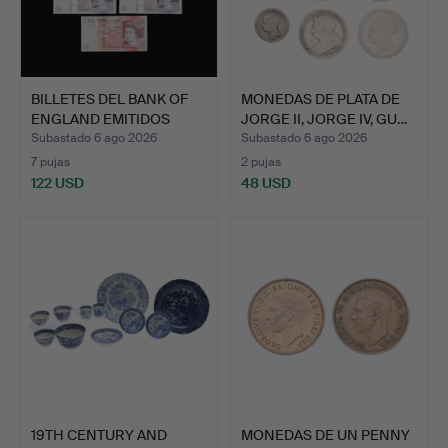
BILLETES DEL BANK OF
MONEDAS DE PLATA DE
ENGLAND EMITIDOS
JORGE II, JORGE IV, GU…
BAJO…
Subastado 6 ago 2026
Subastado 6 ago 2026
7 pujas
2 pujas
122 USD
48 USD
19TH CENTURY AND
MONEDAS DE UN PENNY