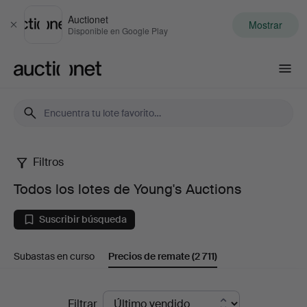
Auctionet
Mostrar
Cerrar
Disponible en Google Play
Auctionet.com
Filtros
Todos
Todos los lotes de Young's Auctions
los
Suscribir búsqueda
lotes
Subastas en curso
Precios de remate
(2 711)
de
Young's
Precios
Filtrar