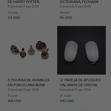
DE HARRY POTTER.
VICTORIANA, FECHADA
EN…
Subastado 6 ago 2026
Subastado 6 ago 2026
3 pujas
4 pujas
54 USD
95 USD
5 FIGURAS DE ANIMALES
PAREJA DE APLIQUES
EN PORCELANA BONE
ITALIANOS DE CRISTAL
CH…
DE…
Subastado 6 ago 2026
Subastado 6 ago 2026
9 pujas
25 pujas
108 USD
442 USD
Lote