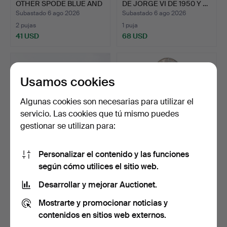
OTHER SPODE BLUE AND
DE JORGE VI DE 1950 Y …
WHIT…
Subastado 6 ago 2026
Subastado 6 ago 2026
2 pujas
1 puja
41 USD
68 USD
Usamos cookies
Algunas cookies son necesarias para utilizar el
servicio. Las cookies que tú mismo puedes
gestionar se utilizan para:
Personalizar el contenido y las funciones
PAREJA DE APLIQUES
5 MEDIAS CORONAS DE
según cómo utilices el sitio web.
ITALIANOS MAZZEGA
PLATA VICTORIANAS,
MURAN…
JUB…
Subastado 6 ago 2026
Subastado 6 ago 2026
Desarrollar y mejorar Auctionet.
10 pujas
2 pujas
Mostrarte y promocionar noticias y
216 USD
88 USD
contenidos en sitios web externos.