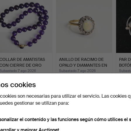
seleccionado
COLLAR DE AMATISTAS
ANILLO DE RACIMO DE
PAR D
CON CIERRE DE ORO
OPALO Y DIAMANTES EN
BOTÓ
AMAR…
O…
D…
Subastado 7 ago 2026
Subastado 7 ago 2026
Subast
4 pujas
10 pujas
4 pujas
os cookies
81 USD
270 USD
164 U
cookies son necesarias para utilizar el servicio. Las cookies q
edes gestionar se utilizan para:
sonalizar el contenido y las funciones según cómo utilices el s
arrollar y mejorar Auctionet.