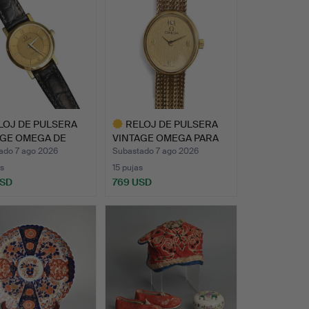
LOJ DE PULSERA
RELOJ DE PULSERA
AGE OMEGA DE
VINTAGE OMEGA PARA
 DE…
DAMA E…
ado 7 ago 2026
Subastado 7 ago 2026
s
15 pujas
USD
769 USD
Lote
onado
seleccionado