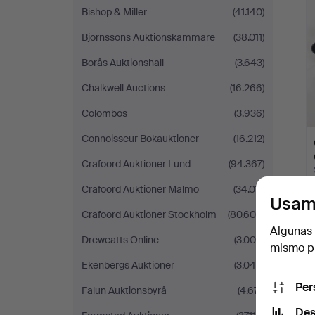
Bishop & Miller
(41.140)
Björnssons Auktionskammare
(38.011)
Borås Auktionshall
(3.643)
Chalkwell Auctions
(16.266)
Colombos
(3.936)
Connoisseur Bokauktioner
(16.212)
Crafoord Auktioner Lund
(94.367)
Crafoord Auktioner Malmö
(34.011)
Usam
Crafoord Auktioner Stockholm
(80.604)
Algunas 
Dreweatts Online
(3.000)
mismo pu
Ekenbergs Auktioner
(3.046)
Per
Falun Auktionsbyrå
(4.671)
Des