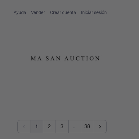
Ayuda
Vender
Crear cuenta
Iniciar sesión
1
2
3
…
38