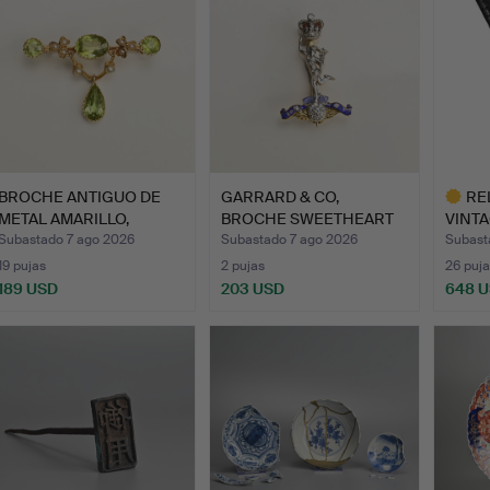
BROCHE ANTIGUO DE
GARRARD & CO,
RE
METAL AMARILLO,
BROCHE SWEETHEART
VINT
PERIDOTO…
DEL ROYAL …
VILLE
Subastado 7 ago 2026
Subastado 7 ago 2026
Subast
19 pujas
2 pujas
26 puja
189 USD
203 USD
648 
Lote
selecci