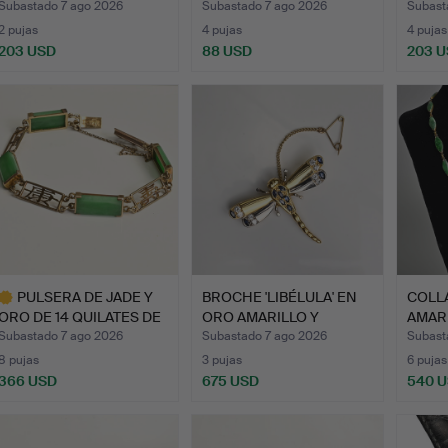
950 …
AMAR
Subastado 7 ago 2026
Subastado 7 ago 2026
Subast
2 pujas
4 pujas
4 pujas
203 USD
88 USD
203 
PULSERA DE JADE Y
BROCHE 'LIBÉLULA' EN
COLL
ORO DE 14 QUILATES DE
ORO AMARILLO Y
AMARI
LE…
BLANCO…
MARC
Subastado 7 ago 2026
Subastado 7 ago 2026
Subast
8 pujas
3 pujas
6 pujas
366 USD
675 USD
540 
ote
eleccionado