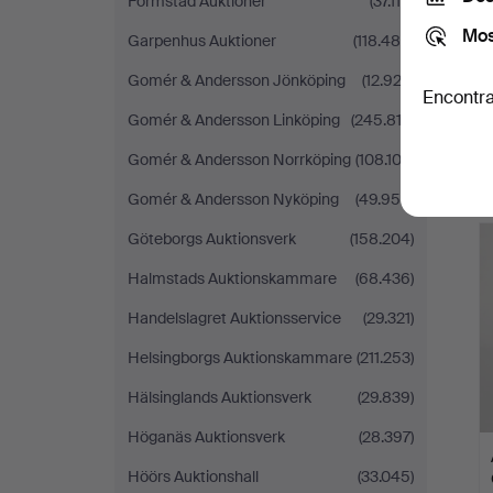
Formstad Auktioner
(37.116)
Mos
Garpenhus Auktioner
(118.484)
Gomér & Andersson Jönköping
(12.922)
Encontra
Gomér & Andersson Linköping
(245.812)
Gomér & Andersson Norrköping
(108.103)
Gomér & Andersson Nyköping
(49.956)
L
Göteborgs Auktionsverk
(158.204)
s
Halmstads Auktionskammare
(68.436)
Handelslagret Auktionsservice
(29.321)
Helsingborgs Auktionskammare
(211.253)
Hälsinglands Auktionsverk
(29.839)
Höganäs Auktionsverk
(28.397)
Höörs Auktionshall
(33.045)