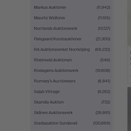
Markus Auktioner
(11.942)
Mauritz Widforss
(11.195)
Norrlands Auktionsverk
(13.127)
Palsgaard Kunstauktioner
(21.300)
RA Auktionsverket Norrköping
(68.232)
Rheinveld Auktionen
(546)
Roslagens Auktionsverk
(19.808)
Rumsey’s Auctioneers
(6.841)
Sajab Vintage
(9.282)
Skandia Auktion
(732)
Skånes Auktionsverk
(28.891)
Stadsauktion Sundsvall
(130.869)