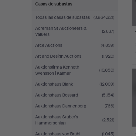
Casas de subastas
Todas las casas de subastas
(3.864.621)
Acreman St Auctioneers &
(2.637)
Valuers
Arce Auctions
(4.839)
Art and Design Auctions
(1.920)
Auktionsfirma Kenneth
(10.850)
Svensson i Kalmar
Auktionshaus Blank
(12.009)
Auktionshaus Bossard
(5.154)
Auktionshaus Dannenberg
(766)
Auktionshaus Stuber's
(2.521)
Hammerschlag
Auktionshaus von Brühl
(1.045)