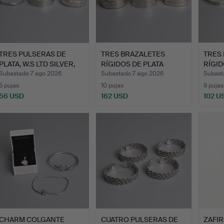
TRES PULSERAS DE
TRES BRAZALETES
TRES
PLATA, W.S LTD SILVER,
RÍGIDOS DE PLATA
RÍGID
IT…
VINTAGE, …
PLATA
Subastado 7 ago 2026
Subastado 7 ago 2026
Subast
5 pujas
10 pujas
9 pujas
56 USD
162 USD
102 U
CHARM COLGANTE
CUATRO PULSERAS DE
ZAFI