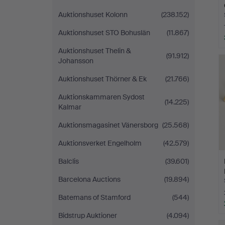
Auktionshuset Kolonn
(238.152)
Auktionshuset STO Bohuslän
(11.867)
Auktionshuset Thelin &
(91.912)
Johansson
Auktionshuset Thörner & Ek
(21.766)
Auktionskammaren Sydost
(14.225)
Kalmar
Auktionsmagasinet Vänersborg
(25.568)
Auktionsverket Engelholm
(42.579)
Balclis
(39.601)
Barcelona Auctions
(19.894)
Batemans of Stamford
(544)
Bidstrup Auktioner
(4.094)