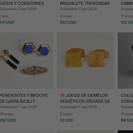
GATOS Y CORAZONES
BRAZALETE TRENZADAS
CAMB
DE PANDOR…
EN …
NATU
Subastado 7 ago 2026
Subastado 7 ago 2026
Subast
1 puja
4 pujas
10 puja
34 USD
102 USD
102 U
PENDIENTES Y BROCHE
JUEGO DE GEMELOS
COLG
DE LAPISLÁZULI Y
SOVIÉTICOS VINTAGE DE
CORA
ÓNICE…
ÁMB…
PULS
Subastado 7 ago 2026
Subastado 7 ago 2026
Subast
29 pujas
2 pujas
10 puja
297 USD
81 USD
88 U
Lote