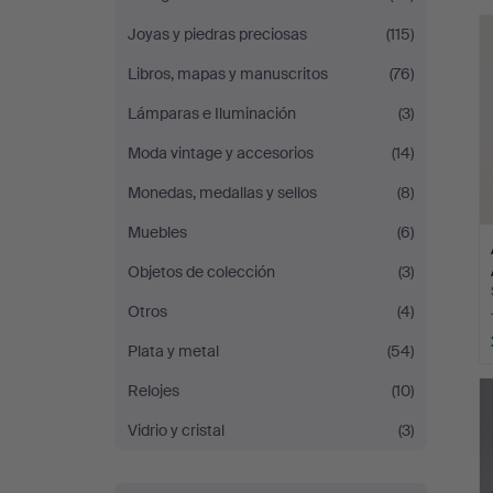
r
Auction
Joyas y piedras preciosas
(115)
Libros, mapas y manuscritos
(76)
Lámparas e Iluminación
(3)
Moda vintage y accesorios
(14)
Monedas, medallas y sellos
(8)
Muebles
(6)
Objetos de colección
(3)
Otros
(4)
Plata y metal
(54)
Relojes
(10)
Vidrio y cristal
(3)