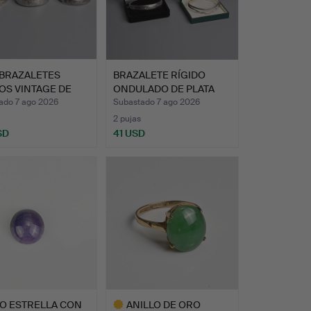
 BRAZALETES
BRAZALETE RÍGIDO
OS VINTAGE DE
ONDULADO DE PLATA
 D…
JUNTO C…
ado 7 ago 2026
Subastado 7 ago 2026
2 pujas
SD
41 USD
RO ESTRELLA CON
ANILLO DE ORO