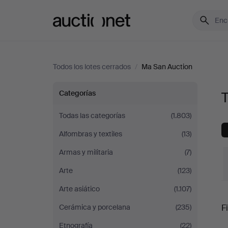
Auctionet.com
Todos los lotes cerrados
/
Ma San Auction
Todos
Categorías
T
los
Todas las categorías
(1.803)
Alfombras y textiles
(13)
lotes
Armas y militaria
(7)
de
Arte
(123)
Ma
Arte asiático
(1.107)
P
Fi
Cerámica y porcelana
(235)
San
Etnografía
(22)