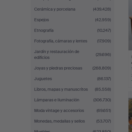
Cerámica y porcelana
(439.428)
Espejos
(42.959)
Etnografía
(10.247)
Fotografía, cámaras y lentes
(17.909)
Jardín y restauración de
(29.696)
edificios
Joyas y piedras preciosas
(268.809)
Juguetes
(86.137)
Libros, mapas y manuscritos
(85.558)
Lámparas e Iluminación
(306.730)
Moda vintage y accesorios
(69.651)
Monedas, medallas y sellos
(53.707)
Muebles
(623.850)