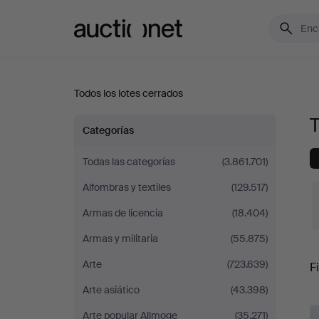
Auctionet.com
Todos los lotes cerrados
T
Todos
Categorías
los
Todas las categorías
(3.861.701)
Alfombras y textiles
(129.517)
lotes
Armas de licencia
(18.404)
Armas y militaria
(55.875)
P
Arte
(723.639)
Fi
Arte asiático
(43.398)
r
Arte popular Allmoge
(35.271)