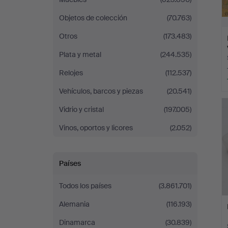
Objetos de colección
(70.763)
Otros
(173.483)
Plata y metal
(244.535)
Relojes
(112.537)
Vehículos, barcos y piezas
(20.541)
Vidrio y cristal
(197.005)
Vinos, oportos y licores
(2.052)
Países
Todos los países
(3.861.701)
Alemania
(116.193)
Dinamarca
(30.839)