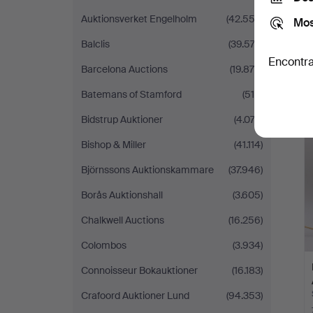
Auktionsverket Engelholm
(42.553)
Mos
Balclis
(39.573)
Encontra
Barcelona Auctions
(19.879)
Batemans of Stamford
(514)
L
Bidstrup Auktioner
(4.072)
s
Bishop & Miller
(41.114)
Björnssons Auktionskammare
(37.946)
Borås Auktionshall
(3.605)
Chalkwell Auctions
(16.256)
Colombos
(3.934)
Connoisseur Bokauktioner
(16.183)
Crafoord Auktioner Lund
(94.353)