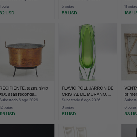
1 puja
5 pujas
11 pujas
32 USD
58 USD
186 U
RECIPIENTE, tazas, siglo
FLAVIO POLI. JARRÓN DE
VENTA
XIX, asas redonda…
CRISTAL DE MURANO, …
primer
Subastado 6 ago 2026
Subastado 6 ago 2026
Subast
12 pujas
3 pujas
6 pujas
116 USD
81 USD
53 U