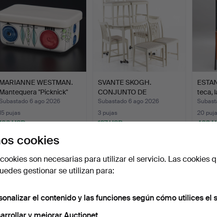
MARIANNE WESTMAN.
SVANTE SKOGH.
ESTAN
Mantequera "Picknick"
CONJUNTO DE
teca, 
Rö…
COMEDOR, 7 pieza…
Subastado 6 ago 2026
Subastado 6 ago 2026
Subast
15 pujas
3 pujas
20 puj
106 USD
127 USD
403 
os cookies
cookies son necesarias para utilizar el servicio. Las cookies q
edes gestionar se utilizan para:
sonalizar el contenido y las funciones según cómo utilices el s
arrollar y mejorar Auctionet.