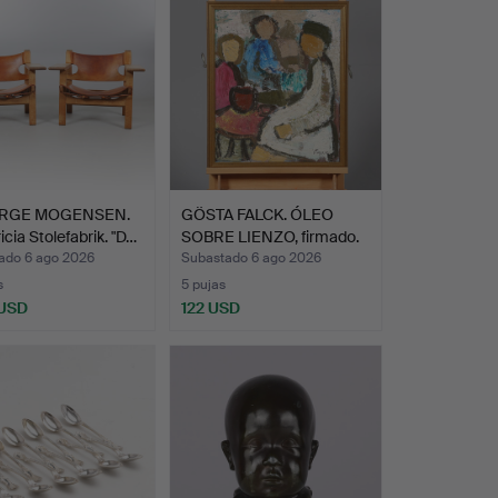
RGE MOGENSEN.
GÖSTA FALCK. ÓLEO
icia Stolefabrik. "D…
SOBRE LIENZO, firmado.
ado 6 ago 2026
Subastado 6 ago 2026
s
5 pujas
 USD
122 USD
onado