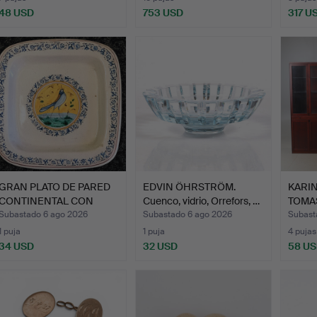
48 USD
753 USD
317 U
GRAN PLATO DE PARED
EDVIN ÖHRSTRÖM.
KARI
CONTINENTAL CON
Cuenco, vidrio, Orrefors, …
TOMAS 
DECORA…
…
Subastado 6 ago 2026
Subastado 6 ago 2026
Subast
1 puja
1 puja
4 pujas
34 USD
32 USD
58 U