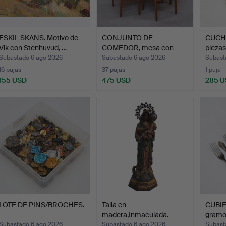
ESKIL SKANS. Motivo de
CONJUNTO DE
CUCHA
Vik con Stenhuvud, …
COMEDOR, mesa con
piezas
sillas, 7 pi…
Subastado 6 ago 2026
Subastado 6 ago 2026
Subast
16 pujas
37 pujas
1 puja
155 USD
475 USD
285 
LOTE DE PINS/BROCHES.
Talla en
CUBIE
madera,Inmaculada.
gramo
Subastado 6 ago 2026
Subastado 6 ago 2026
Subast