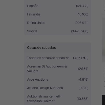
España
(64.333)
Finlandia
(16.166)
Reino Unido
(206.921)
Suecia
(3.425.286)
Casas de subastas
Todas las casas de subastas
(3.861.701)
Acreman St Auctioneers &
(2.634)
Valuers
Arce Auctions
(4.818)
Art and Design Auctions
(1.920)
Auktionsfirma Kenneth
(10.838)
Svensson i Kalmar