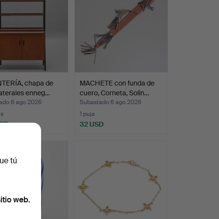
TERÍA, chapa de
MACHETE con funda de
laterales enneg…
cuero, Corneta, Solin…
ado 6 ago 2026
Subastado 6 ago 2026
as
1 puja
USD
32 USD
ue tú
itio web.