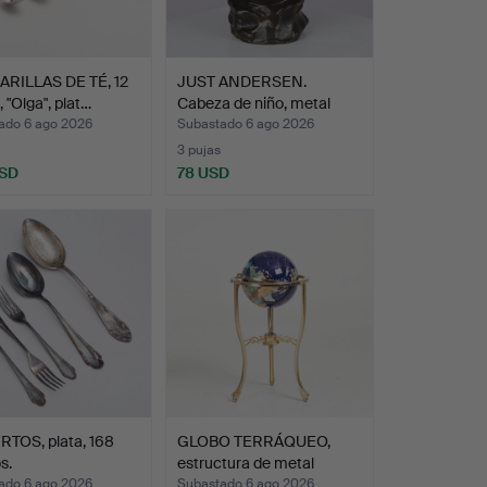
RILLAS DE TÉ, 12
JUST ANDERSEN.
, "Olga", plat…
Cabeza de niño, metal
disco…
ado 6 ago 2026
Subastado 6 ago 2026
3 pujas
USD
78 USD
RTOS, plata, 168
GLOBO TERRÁQUEO,
s.
estructura de metal
dorad…
ado 6 ago 2026
Subastado 6 ago 2026