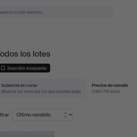
odos los lotes
Suscribir búsqueda
Subastas en curso
Precios de remate
Mostrar los lotes por los que puedes pujar
3 861 701 lotes
recios
ltrar
de
emate