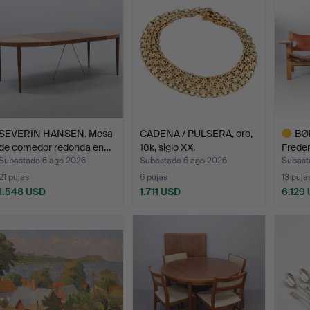
SEVERIN HANSEN. Mesa
CADENA / PULSERA, oro,
BØ
de comedor redonda en…
18k, siglo XX.
Freder
Subastado 6 ago 2026
Subastado 6 ago 2026
Subast
21 pujas
6 pujas
13 puja
1.548 USD
1.711 USD
6.129
Lote
selecci