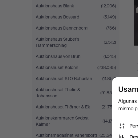
Auktionshaus Blank
(12.006)
Auktionshaus Bossard
(5.149)
Auktionshaus Dannenberg
(766)
Auktionshaus Stuber's
(2.512)
Hammerschlag
Auktionshaus von Brühl
(1.045)
Auktionshuset Kolonn
(238.085)
Auktionshuset STO Bohuslän
(11.857)
Usam
Auktionshuset Thelin &
(91.855)
Johansson
Algunas 
Auktionshuset Thörner & Ek
(21.752)
mismo pu
Auktionskammaren Sydost
(14.175)
Kalmar
Per
Auktionsmagasinet Vänersborg
(25.540)
Des