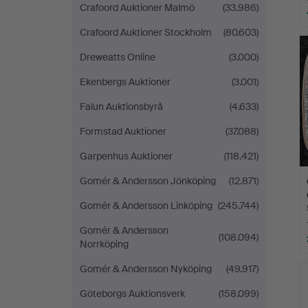
Crafoord Auktioner Malmö
(33.986)
Crafoord Auktioner Stockholm
(80.603)
Dreweatts Online
(3.000)
Ekenbergs Auktioner
(3.001)
Falun Auktionsbyrå
(4.633)
Formstad Auktioner
(37.088)
Garpenhus Auktioner
(118.421)
Gomér & Andersson Jönköping
(12.871)
Gomér & Andersson Linköping
(245.744)
Gomér & Andersson
(108.094)
Norrköping
Gomér & Andersson Nyköping
(49.917)
Göteborgs Auktionsverk
(158.099)