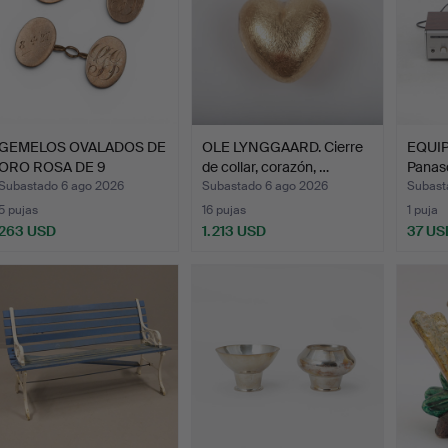
GEMELOS OVALADOS DE
OLE LYNGGAARD. Cierre
EQUIP
ORO ROSA DE 9
de collar, corazón, …
Panas
QUILATES.
Subastado 6 ago 2026
Subastado 6 ago 2026
Subast
5 pujas
16 pujas
1 puja
263 USD
1.213 USD
37 US