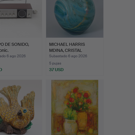
O DE SONIDO,
MICHAEL HARRIS
onic.
MDINA, CRISTAL
ARTÍSTICO, J…
ado 6 ago 2026
Subastado 6 ago 2026
5 pujas
D
37 USD