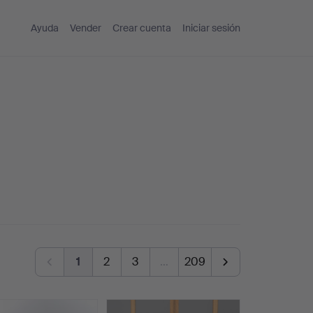
Ayuda
Vender
Crear cuenta
Iniciar sesión
1
2
3
…
209