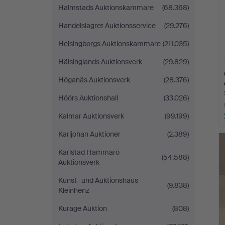
Halmstads Auktionskammare
(68.368)
Handelslagret Auktionsservice
(29.276)
Helsingborgs Auktionskammare
(211.035)
Hälsinglands Auktionsverk
(29.829)
Höganäs Auktionsverk
(28.376)
Höörs Auktionshall
(33.026)
Kalmar Auktionsverk
(99.199)
Karljohan Auktioner
(2.389)
Karlstad Hammarö
(54.588)
Auktionsverk
Kunst- und Auktionshaus
(9.838)
Kleinhenz
Kurage Auktion
(808)