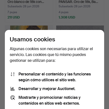
Oro blanco de 18k con…
PANSAR. Oro de 18k, Ba…
Subastado 28 jun 2026
Subastado 28 jun 2026
7 pujas
4 pujas
211 USD
1.308 USD
Usamos cookies
Algunas cookies son necesarias para utilizar el
servicio. Las cookies que tú mismo puedes
gestionar se utilizan para:
Personalizar el contenido y las funciones
CHARLES ROKA. Óleo
SABLE DE OFICIAL DE
según cómo utilices el sitio web.
sobre lienzo. Retrato d…
INFANTERÍA. Suecia, M/…
Subastado 28 jun 2026
Subastado 28 jun 2026
Desarrollar y mejorar Auctionet.
16 pujas
10 pujas
Mostrarte y promocionar noticias y
507 USD
680 USD
contenidos en sitios web externos.