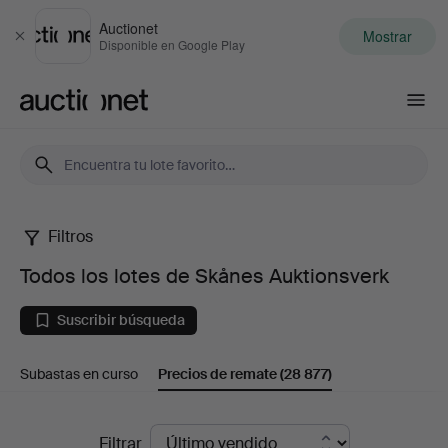
Auctionet
Mostrar
Cerrar
Disponible en Google Play
Auctionet.com
Filtros
Todos
Todos los lotes de Skånes Auktionsverk
los
Suscribir búsqueda
lotes
Subastas en curso
Precios de remate
(28 877)
de
Skånes
Precios
Filtrar