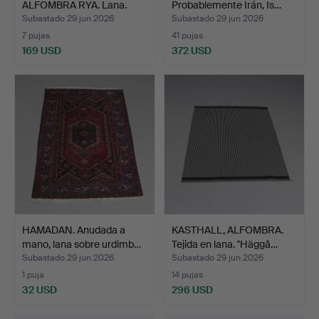
ALFOMBRA RYA. Lana.
Probablemente Irán, Is…
Öste…
Subastado 29 jun 2026
Subastado 29 jun 2026
7 pujas
41 pujas
169 USD
372 USD
HAMADAN. Anudada a
KASTHALL, ALFOMBRA.
mano, lana sobre urdimb…
Tejida en lana. "Häggå…
Subastado 29 jun 2026
Subastado 29 jun 2026
1 puja
14 pujas
32 USD
296 USD