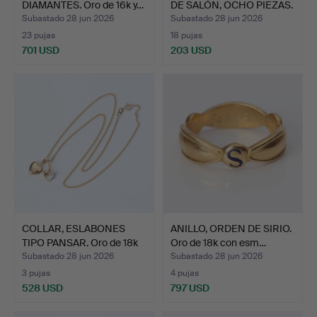
DIAMANTES. Oro de 16k y…
DE SALÓN, OCHO PIEZAS.
…
Subastado 28 jun 2026
Subastado 28 jun 2026
23 pujas
18 pujas
701 USD
203 USD
COLLAR, ESLABONES
ANILLO, ORDEN DE SIRIO.
TIPO PANSAR. Oro de 18k
Oro de 18k con esm…
…
Subastado 28 jun 2026
Subastado 28 jun 2026
3 pujas
4 pujas
528 USD
797 USD