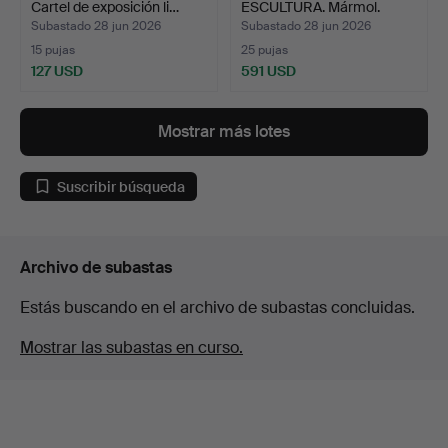
Cartel de exposición li…
ESCULTURA. Mármol.
Firma…
Subastado 28 jun 2026
Subastado 28 jun 2026
15 pujas
25 pujas
127 USD
591 USD
Mostrar más lotes
Suscribir búsqueda
Archivo de subastas
Estás buscando en el archivo de subastas concluidas.
Mostrar las subastas en curso.