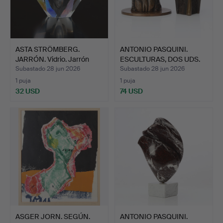
ASTA STRÖMBERG.
ANTONIO PASQUINI.
JARRÓN. Vidrio. Jarrón
ESCULTURAS, DOS UDS.
dia…
Bro…
Subastado 28 jun 2026
Subastado 28 jun 2026
1 puja
1 puja
32 USD
74 USD
ASGER JORN. SEGÚN.
ANTONIO PASQUINI.