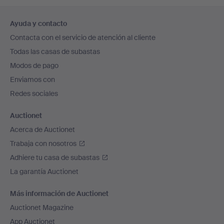
Navegación
Ayuda y contacto
en
Contacta con el servicio de atención al cliente
el
Todas las casas de subastas
pie
Modos de pago
de
Enviamos con
página
Redes sociales
Auctionet
Acerca de Auctionet
Trabaja con nosotros
Adhiere tu casa de subastas
La garantía Auctionet
Más información de Auctionet
Auctionet Magazine
App Auctionet