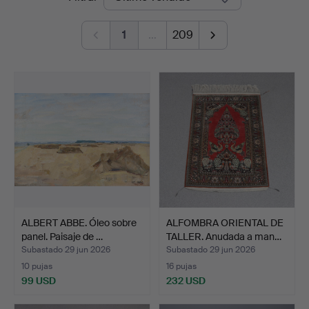
de
Auktionsverk
1
…
209
remate
ALBERT ABBE. Óleo sobre
ALFOMBRA ORIENTAL DE
panel. Paisaje de …
TALLER. Anudada a man…
Subastado 29 jun 2026
Subastado 29 jun 2026
10 pujas
16 pujas
99 USD
232 USD