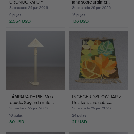
CRONÓGRAFO Y
lana sobre urdimbr…
REPETIC…
Subastado 29 jun 2026
Subastado 29 jun 2026
9 pujas
16 pujas
2.554 USD
106 USD
LÁMPARA DE PIE. Metal
INGEGERD SILOW. TAPIZ.
lacado. Segunda mita…
Rölakan, lana sobre…
Subastado 29 jun 2026
Subastado 29 jun 2026
10 pujas
24 pujas
80 USD
211 USD