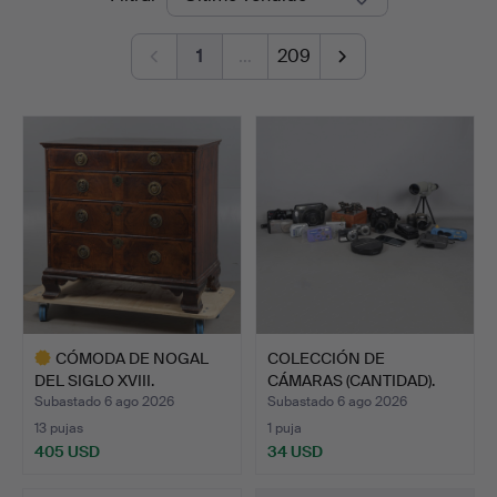
de
&
1
…
209
remate
Miller
CÓMODA DE NOGAL
COLECCIÓN DE
DEL SIGLO XVIII.
CÁMARAS (CANTIDAD).
Subastado 6 ago 2026
Subastado 6 ago 2026
13 pujas
1 puja
405 USD
34 USD
Lote