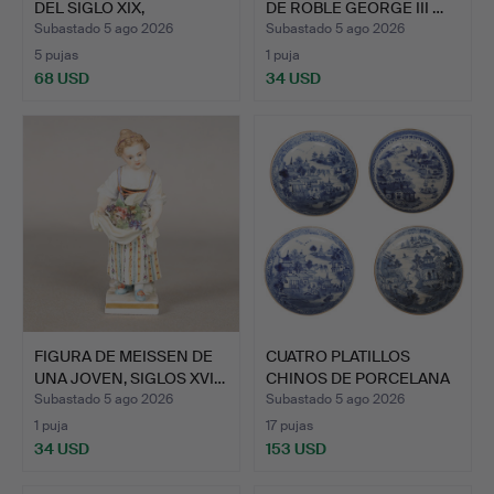
DEL SIGLO XIX,
DE ROBLE GEORGE III …
MINIATURA…
Subastado 5 ago 2026
Subastado 5 ago 2026
5 pujas
1 puja
68 USD
34 USD
Lote
seleccionado
FIGURA DE MEISSEN DE
CUATRO PLATILLOS
UNA JOVEN, SIGLOS XVI…
CHINOS DE PORCELANA
AZUL …
Subastado 5 ago 2026
Subastado 5 ago 2026
1 puja
17 pujas
34 USD
153 USD