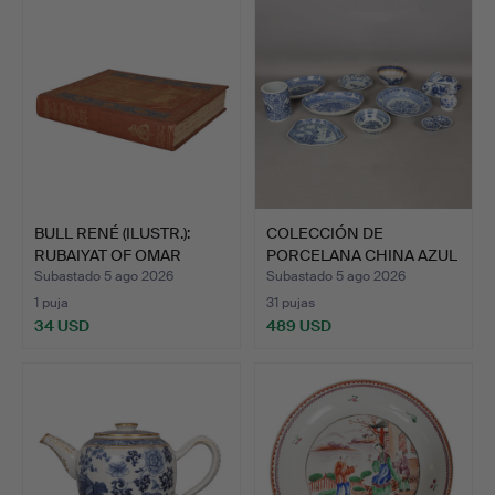
BULL RENÉ (ILUSTR.):
COLECCIÓN DE
RUBAIYAT OF OMAR
PORCELANA CHINA AZUL
KHAY…
Y BLANCA…
Subastado 5 ago 2026
Subastado 5 ago 2026
1 puja
31 pujas
34 USD
489 USD