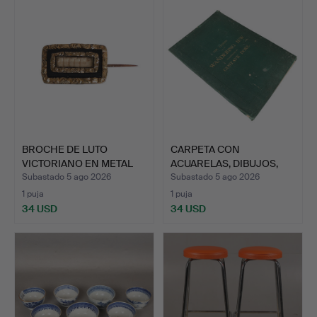
BROCHE DE LUTO
CARPETA CON
VICTORIANO EN METAL
ACUARELAS, DIBUJOS,
AMARILL…
GRABADOS, …
Subastado 5 ago 2026
Subastado 5 ago 2026
1 puja
1 puja
34 USD
34 USD