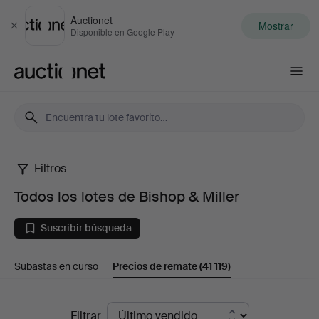
Auctionet
Mostrar
Cerrar
Disponible en Google Play
Auctionet.com
Filtros
Todos
Todos los lotes de Bishop & Miller
los
Suscribir búsqueda
lotes
Subastas en curso
Precios de remate
(41 119)
de
Bishop
Precios
Filtrar