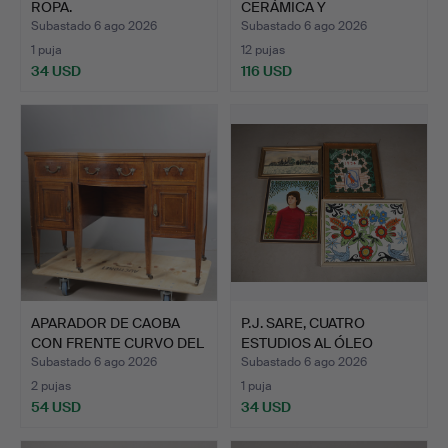
ROPA.
CERÁMICA Y
CRISTALERÍA QUE IN…
Subastado 6 ago 2026
Subastado 6 ago 2026
1 puja
12 pujas
34 USD
116 USD
APARADOR DE CAOBA
P.J. SARE, CUATRO
CON FRENTE CURVO DEL
ESTUDIOS AL ÓLEO
SIG…
SOBRE T…
Subastado 6 ago 2026
Subastado 6 ago 2026
2 pujas
1 puja
54 USD
34 USD