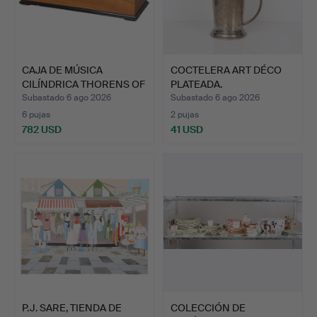
CAJA DE MÚSICA
COCTELERA ART DÉCO
CILÍNDRICA THORENS OF
PLATEADA.
SWITZ…
Subastado 6 ago 2026
Subastado 6 ago 2026
6 pujas
2 pujas
782 USD
41 USD
P.J. SARE, TIENDA DE
COLECCIÓN DE