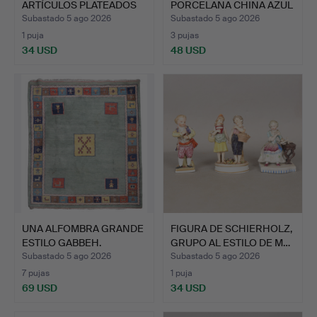
ARTÍCULOS PLATEADOS
PORCELANA CHINA AZUL
(CANTIDAD…
Y BLANCA…
Subastado 5 ago 2026
Subastado 5 ago 2026
1 puja
3 pujas
34 USD
48 USD
UNA ALFOMBRA GRANDE
FIGURA DE SCHIERHOLZ,
ESTILO GABBEH.
GRUPO AL ESTILO DE M…
Subastado 5 ago 2026
Subastado 5 ago 2026
7 pujas
1 puja
69 USD
34 USD