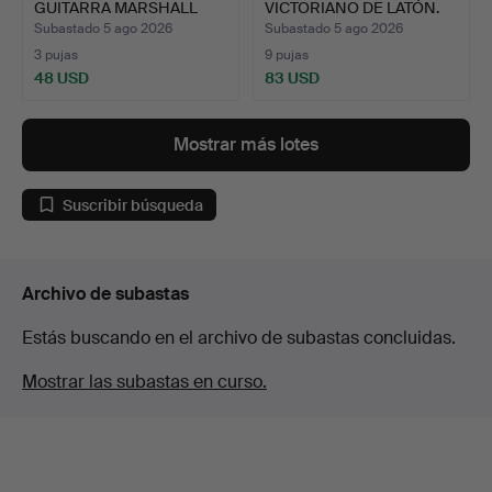
GUITARRA MARSHALL
VICTORIANO DE LATÓN.
AVT100 V…
Subastado 5 ago 2026
Subastado 5 ago 2026
3 pujas
9 pujas
48 USD
83 USD
Mostrar más lotes
Suscribir búsqueda
Archivo de subastas
Estás buscando en el archivo de subastas concluidas.
Mostrar las subastas en curso.