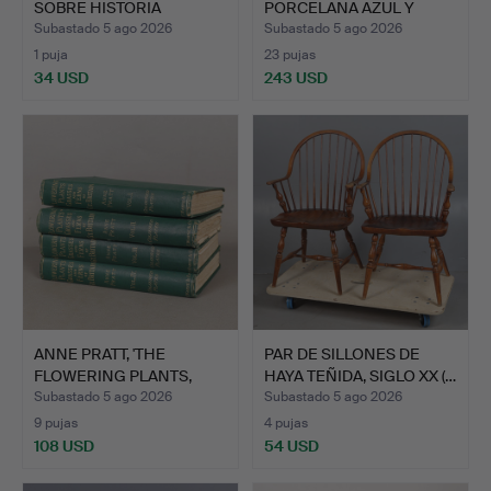
SOBRE HISTORIA
PORCELANA AZUL Y
NATURAL…
BLANCA …
Subastado 5 ago 2026
Subastado 5 ago 2026
1 puja
23 pujas
34 USD
243 USD
ANNE PRATT, 'THE
PAR DE SILLONES DE
FLOWERING PLANTS,
HAYA TEÑIDA, SIGLO XX (…
GRASSES…
Subastado 5 ago 2026
Subastado 5 ago 2026
9 pujas
4 pujas
108 USD
54 USD