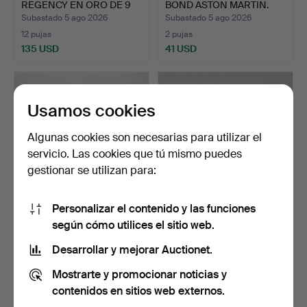
REGENCY EN ORO DE 9
BOND ASTON MARTIN.
QUILA…
Subastado 5 ago 2026
Subastado 5 ago 2026
12 pujas
2 pujas
135 USD
41 USD
Lote
seleccionado
Usamos cookies
Algunas cookies son necesarias para utilizar el
servicio. Las cookies que tú mismo puedes
gestionar se utilizan para:
Personalizar el contenido y las funciones
CONJUNTO DE
TAZA Y PLATO ROYAL
según cómo utilices el sitio web.
ARTÍCULOS PLATEADOS
VIENNA, FRASCO DE
(CANTIDAD).
PERFU…
Subastado 5 ago 2026
Subastado 5 ago 2026
Desarrollar y mejorar Auctionet.
1 puja
9 pujas
Mostrarte y promocionar noticias y
34 USD
81 USD
contenidos en sitios web externos.