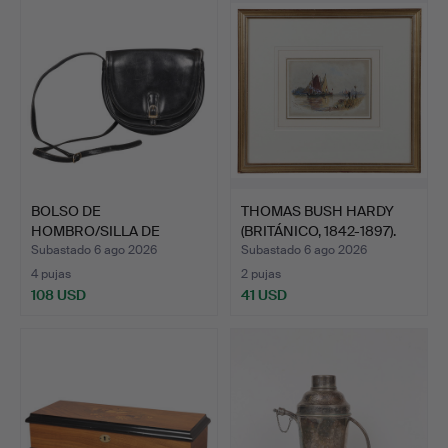
seleccionado
BOLSO DE
THOMAS BUSH HARDY
HOMBRO/SILLA DE
(BRITÁNICO, 1842-1897).
MONTAR GUCCI DE L…
Subastado 6 ago 2026
Subastado 6 ago 2026
4 pujas
2 pujas
108 USD
41 USD