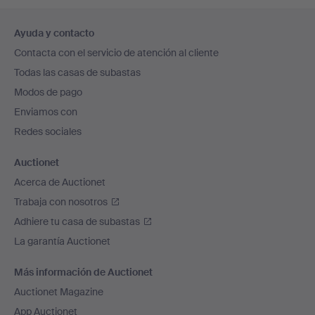
Navegación
Ayuda y contacto
en
Contacta con el servicio de atención al cliente
el
Todas las casas de subastas
pie
Modos de pago
de
Enviamos con
página
Redes sociales
Auctionet
Acerca de Auctionet
Trabaja con nosotros
Adhiere tu casa de subastas
La garantía Auctionet
Más información de Auctionet
Auctionet Magazine
App Auctionet