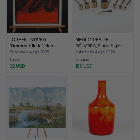
TORBEN DYRVED.
MEDIDORES DE
"Drømmebillede", óleo
PÓLVORA, 8 uds. Siglos
sobre…
XVIII/…
Subastado 4 ago 2026
Subastado 4 ago 2026
1 puja
15 pujas
32 USD
180 USD