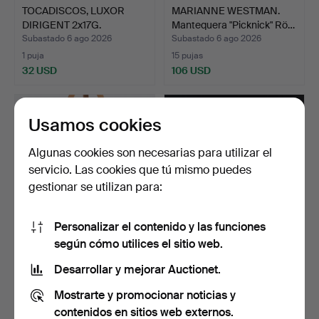
TOCADISCOS, LUXOR
MARIANNE WESTMAN.
DIRIGENT 2x17G.
Mantequera "Picknick" Rö…
Subastado 6 ago 2026
Subastado 6 ago 2026
1 puja
15 pujas
32 USD
106 USD
Usamos cookies
Algunas cookies son necesarias para utilizar el
servicio. Las cookies que tú mismo puedes
gestionar se utilizan para:
Personalizar el contenido y las funciones
según cómo utilices el sitio web.
MAJ STENTOFT (1924-
GEORGE CATARGI. Óleo
2005). Óleo sobre lienz…
sobre papel, 3 piezas…
Desarrollar y mejorar Auctionet.
Subastado 6 ago 2026
Subastado 6 ago 2026
Mostrarte y promocionar noticias y
1 puja
4 pujas
32 USD
64 USD
contenidos en sitios web externos.