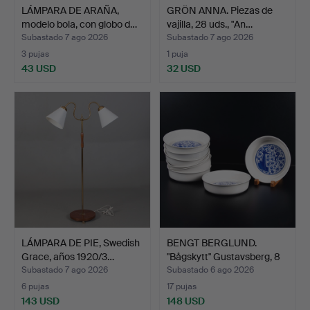
LÁMPARA DE ARAÑA,
GRÖN ANNA. Piezas de
modelo bola, con globo d…
vajilla, 28 uds., "An…
Subastado 7 ago 2026
Subastado 7 ago 2026
3 pujas
1 puja
43 USD
32 USD
LÁMPARA DE PIE, Swedish
BENGT BERGLUND.
Grace, años 1920/3…
"Bågskytt" Gustavsberg, 8
…
Subastado 7 ago 2026
Subastado 6 ago 2026
6 pujas
17 pujas
143 USD
148 USD