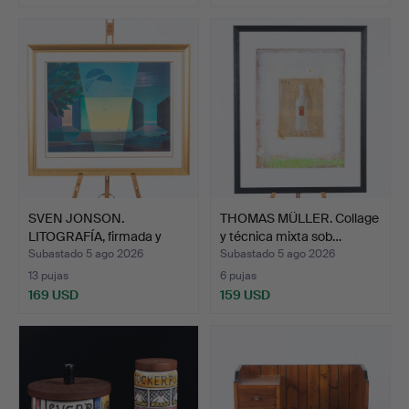
SVEN JONSON.
THOMAS MÜLLER. Collage
LITOGRAFÍA, firmada y
y técnica mixta sob…
numerad…
Subastado 5 ago 2026
Subastado 5 ago 2026
13 pujas
6 pujas
169 USD
159 USD