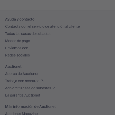
Navegación
Ayuda y contacto
en
Contacta con el servicio de atención al cliente
el
Todas las casas de subastas
pie
Modos de pago
de
Enviamos con
página
Redes sociales
Auctionet
Acerca de Auctionet
Trabaja con nosotros
Adhiere tu casa de subastas
La garantía Auctionet
Más información de Auctionet
Auctionet Magazine