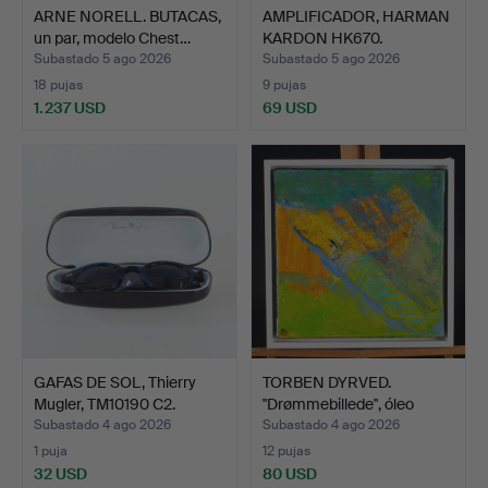
ARNE NORELL. BUTACAS,
AMPLIFICADOR, HARMAN
un par, modelo Chest…
KARDON HK670.
Subastado 5 ago 2026
Subastado 5 ago 2026
18 pujas
9 pujas
1.237 USD
69 USD
GAFAS DE SOL, Thierry
TORBEN DYRVED.
Mugler, TM10190 C2.
"Drømmebillede", óleo
sobre…
Subastado 4 ago 2026
Subastado 4 ago 2026
1 puja
12 pujas
32 USD
80 USD