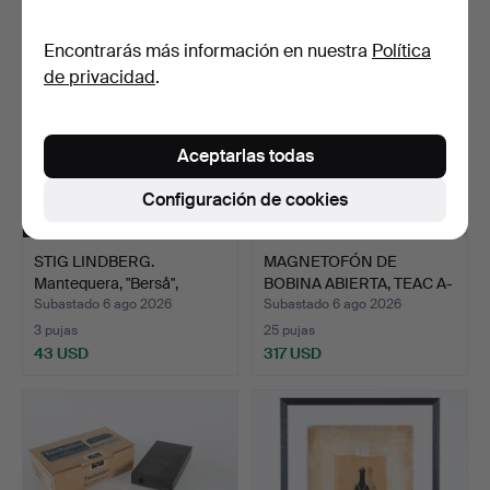
Encontrarás más información en nuestra
Política
de privacidad
.
Aceptarlas todas
Configuración de cookies
STIG LINDBERG.
MAGNETOFÓN DE
Mantequera, "Berså",
BOBINA ABIERTA, TEAC A-
porcel…
6300.
Subastado 6 ago 2026
Subastado 6 ago 2026
3 pujas
25 pujas
43 USD
317 USD