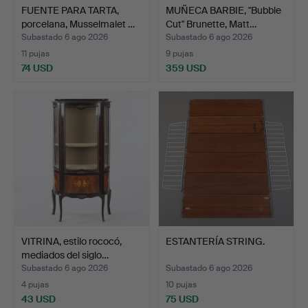
FUENTE PARA TARTA,
MUÑECA BARBIE, "Bubble
porcelana, Musselmalet …
Cut" Brunette, Matt…
Subastado 6 ago 2026
Subastado 6 ago 2026
11 pujas
9 pujas
74 USD
359 USD
VITRINA, estilo rococó,
ESTANTERÍA STRING.
mediados del siglo…
Subastado 6 ago 2026
Subastado 6 ago 2026
4 pujas
10 pujas
43 USD
75 USD