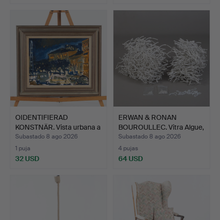
OIDENTIFIERAD
ERWAN & RONAN
KONSTNÄR. Vista urbana a
BOUROULLEC. Vitra Algue,
la …
apr…
Subastado 8 ago 2026
Subastado 8 ago 2026
1 puja
4 pujas
32 USD
64 USD