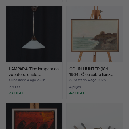
LÁMPARA. Tipo lámpara de
COLIN HUNTER (1841–
zapatero, cristal…
1904). Óleo sobre lienz…
Subastado 4 ago 2026
Subastado 4 ago 2026
2 pujas
4 pujas
37 USD
43 USD