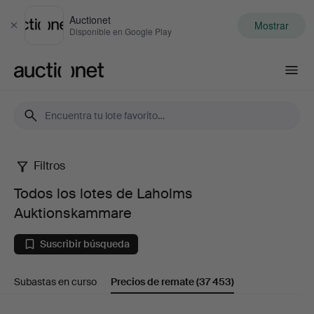
Auctionet
Mostrar
Cerrar
Disponible en Google Play
Auctionet.com
Filtros
Todos
Todos los lotes de Laholms
los
Auktionskammare
lotes
Suscribir búsqueda
de
Subastas en curso
Precios de remate
(37 453)
Laholms