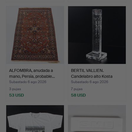
ALFOMBRA, anudada a
BERTIL VALLIEN.
mano, Persia, probable…
Candelabro alto Kosta
Boda…
Subastado 6 ago 2026
Subastado 6 ago 2026
3 pujas
7 pujas
53 USD
58 USD