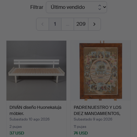
Precios
Filtrar
Auktionskammare
de
1
…
209
remate
DIVÁN diseño Huonekaluja
PADRENUESTRO Y LOS
möbler.
DIEZ MANDAMIENTOS,
lito…
Subastado 10 ago 2026
Subastado 9 ago 2026
2 pujas
11 pujas
37 USD
74 USD