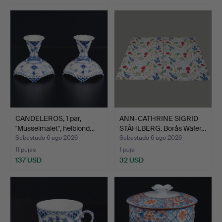
CANDELEROS, 1 par,
ANN-CATHRINE SIGRID
"Musselmalet", helblond…
STÅHLBERG. Borås Wäfer…
Subastado 6 ago 2026
Subastado 6 ago 2026
11 pujas
1 puja
137 USD
32 USD