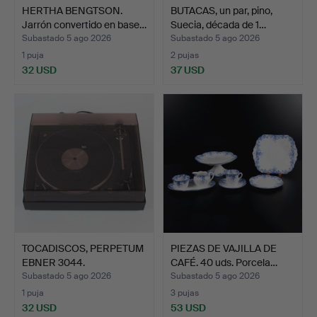
HERTHA BENGTSON.
BUTACAS, un par, pino,
Jarrón convertido en base…
Suecia, década de 1…
Subastado 5 ago 2026
Subastado 5 ago 2026
1 puja
2 pujas
32 USD
37 USD
TOCADISCOS, PERPETUM
PIEZAS DE VAJILLA DE
EBNER 3044.
CAFÉ. 40 uds. Porcela…
Subastado 5 ago 2026
Subastado 5 ago 2026
1 puja
3 pujas
32 USD
53 USD