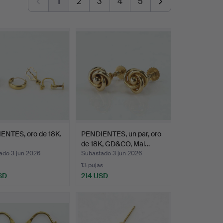
1
2
3
4
5
ENTES, oro de 18K.
PENDIENTES, un par, oro
de 18K, GD&CO, Mal…
ado 3 jun 2026
Subastado 3 jun 2026
13 pujas
SD
214 USD