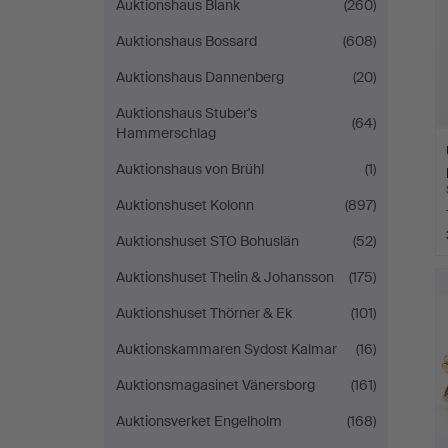
Auktionshaus Blank
(260)
Auktionshaus Bossard
(608)
Auktionshaus Dannenberg
(20)
Auktionshaus Stuber's
(64)
Hammerschlag
Auktionshaus von Brühl
(1)
Auktionshuset Kolonn
(897)
Auktionshuset STO Bohuslän
(52)
Auktionshuset Thelin & Johansson
(175)
Auktionshuset Thörner & Ek
(101)
Auktionskammaren Sydost Kalmar
(16)
Auktionsmagasinet Vänersborg
(161)
Auktionsverket Engelholm
(168)