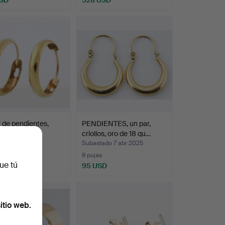
 de pendientes,
PENDIENTES, un par,
s, de oro de …
criollos, oro de 18 qu…
ado 7 abr 2025
Subastado 7 abr 2025
s
9 pujas
ue tú
SD
95 USD
itio web.