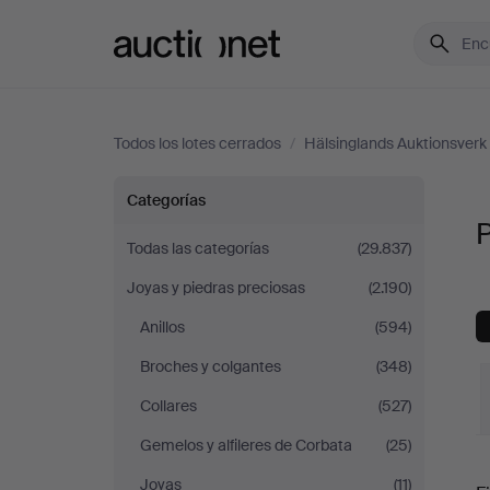
Auctionet.com
Todos los lotes cerrados
/
Hälsinglands Auktionsverk
Pendientes
Categorías
P
en
Todas las categorías
(29.837)
Joyas y piedras preciosas
(2.190)
Hälsinglands
Anillos
(594)
Auktionsverk
Broches y colgantes
(348)
Collares
(527)
Gemelos y alfileres de Corbata
(25)
P
Joyas
(11)