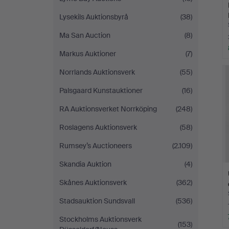
Lysekils Auktionsbyrå
(38)
Ma San Auction
(8)
Markus Auktioner
(7)
Norrlands Auktionsverk
(55)
Palsgaard Kunstauktioner
(16)
RA Auktionsverket Norrköping
(248)
Roslagens Auktionsverk
(58)
Rumsey’s Auctioneers
(2.109)
Skandia Auktion
(4)
Skånes Auktionsverk
(362)
Stadsauktion Sundsvall
(536)
Stockholms Auktionsverk
(153)