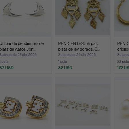
Un par de pendientes de
PENDIENTES, un par,
PENDI
plata de Aatos Joh…
plata de ley dorada, Ö…
crioll
Subastado 27 abr 2026
Subastado 24 abr 2026
Subast
1 puja
1 puja
22 puja
32 USD
32 USD
172 U