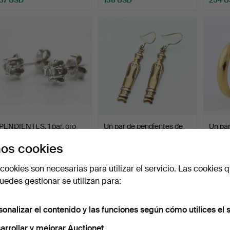
PENDIENTES, 1 par, oro
Un par de pendientes de
Un par
blanco de 18 quilat…
bronce, Kalevala K…
criollo
os cookies
Subastado 22 sep 2025
Subastado 31 jul 2025
Subast
3 pujas
2 pujas
17 puja
cookies son necesarias para utilizar el servicio. Las cookies q
106 USD
37 USD
102 U
edes gestionar se utilizan para:
sonalizar el contenido y las funciones según cómo utilices el s
arrollar y mejorar Auctionet.