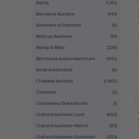
Balclis
(1.312)
Barcelona Auctions
(410)
Batemans of Stamford
(9)
Bidstrup Auktioner
(10)
Bishop & Miller
(228)
Björnssons Auktionskammare
(442)
Borås Auktionshall
(6)
Chalkwell Auctions
(1.465)
Colombos
(2)
Connoisseur Bokauktioner
(1)
Crafoord Auktioner Lund
(662)
Crafoord Auktioner Malmö
(83)
Crafoord Auktioner Stockholm
(253)