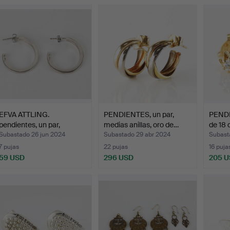
EFVA ATTLING.
PENDIENTES, un par,
PENDI
pendientes, un par,
medias anillas, oro de…
de 18 
criollos…
Subastado 26 jun 2024
Subastado 29 abr 2024
Subast
7 pujas
22 pujas
16 puja
59 USD
296 USD
205 