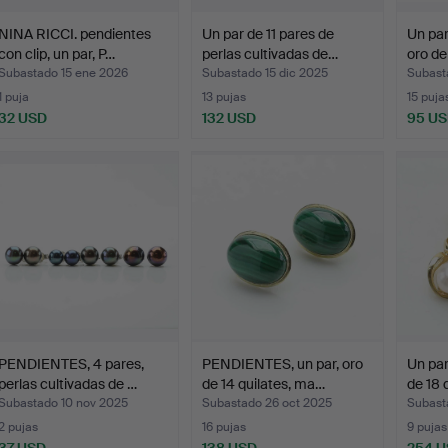
NINA RICCI. pendientes
Un par de 11 pares de
Un par
con clip, un par, P…
perlas cultivadas de…
oro de
Subastado 15 ene 2026
Subastado 15 dic 2025
Subast
1 puja
13 pujas
15 puja
32 USD
132 USD
95 U
PENDIENTES, 4 pares,
PENDIENTES, un par, oro
Un par
perlas cultivadas de …
de 14 quilates, ma…
de 18 
Subastado 10 nov 2025
Subastado 26 oct 2025
Subast
2 pujas
16 pujas
9 pujas
37 USD
138 USD
254 