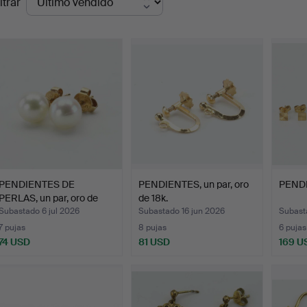
ltrar
de
emate
PENDIENTES DE
PENDIENTES, un par, oro
PENDI
PERLAS, un par, oro de
de 18k.
18K, …
Subastado 6 jul 2026
Subastado 16 jun 2026
Subast
7 pujas
8 pujas
6 pujas
74 USD
81 USD
169 U