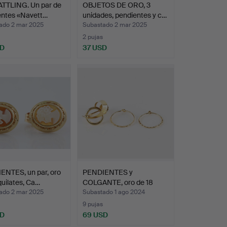
ATTLING. Un par de
OBJETOS DE ORO, 3
entes «Navett…
unidades, pendientes y c…
ado 2 mar 2025
Subastado 2 mar 2025
2 pujas
SD
37 USD
ENTES, un par, oro
PENDIENTES y
quilates, Ca…
COLGANTE, oro de 18
quilates.
ado 2 mar 2025
Subastado 1 ago 2024
9 pujas
SD
69 USD