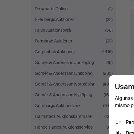
Dreweatts Online
(2)
Ekenbergs Auktioner
(22)
Falun Auktionsbyrå
(58)
Formstad Auktioner
(23)
Garpenhus Auktioner
(1.416)
Gomér & Andersson Jönköping
(16)
Gomér & Andersson Linköping
(935)
Gomér & Andersson Norrköping
(430)
Usam
Gomér & Andersson Nyköping
(169)
Algunas 
mismo pu
Göteborgs Auktionsverk
(709)
Halmstads Auktionskammare
(123)
Per
Handelslagret Auktionsservice
(35)
Des