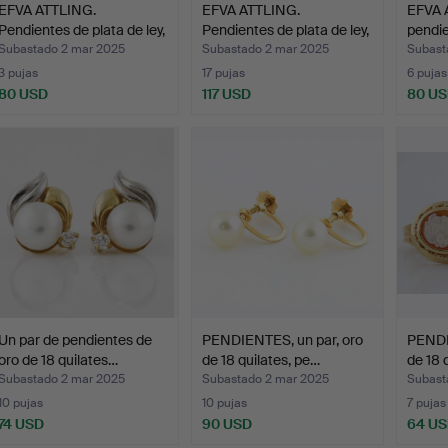
EFVA ATTLING.
EFVA ATTLING.
EFVA 
Pendientes de plata de ley,
Pendientes de plata de ley,
pendi
…
…
Subastado 2 mar 2025
Subastado 2 mar 2025
Subast
3 pujas
17 pujas
6 pujas
80 USD
117 USD
80 U
Un par de pendientes de
PENDIENTES, un par, oro
PENDI
oro de 18 quilates…
de 18 quilates, pe…
de 18 
Subastado 2 mar 2025
Subastado 2 mar 2025
Subast
10 pujas
10 pujas
7 pujas
74 USD
90 USD
64 U