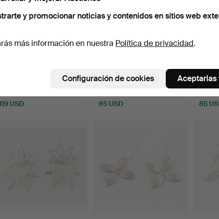
trarte y promocionar noticias y contenidos en sitios web exte
rás más información en nuestra
Política de privacidad
.
PENDIENTES, un par, oro
BJÖRN WECKSTRÖM.
Un par
de 18 quilates, bi…
pendientes, un par, plata…
criollo
Configuración de cookies
Aceptarlas
Subastado 28 mar 2025
Subastado 2 mar 2025
Subast
11 pujas
8 pujas
11 pujas
119 USD
85 USD
85 U