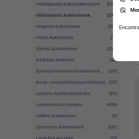
Helsingborgs Auktionskammare
(620)
Mos
Hälsinglands Auktionsverk
(237)
Höganäs Auktionsverk
(105)
Encontra
Höörs Auktionshall
(73)
Kalmar Auktionsverk
(206)
Karljohan Auktioner
(30)
Karlstad Hammarö Auktionsverk
(217)
Kunst- und Auktionshaus Kleinhenz
(127)
Laholms Auktionskammare
(69)
Lawrences Auctioneers
(488)
Leiflers Auktionshus
(11)
Limhamns Auktionsbyrå
(135)
Lyme Bay Auctions
(13)