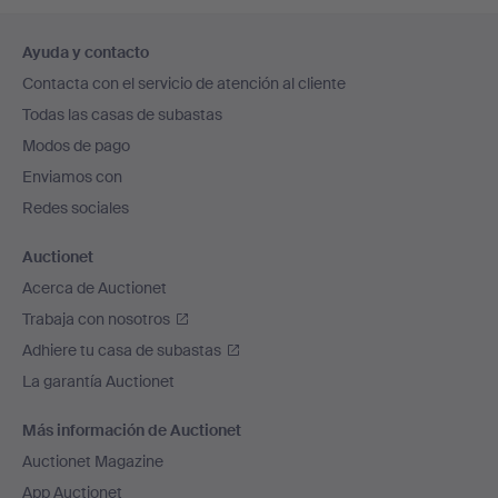
Navegación
Ayuda y contacto
en
Contacta con el servicio de atención al cliente
el
Todas las casas de subastas
pie
Modos de pago
de
Enviamos con
página
Redes sociales
Auctionet
Acerca de Auctionet
Trabaja con nosotros
Adhiere tu casa de subastas
La garantía Auctionet
Más información de Auctionet
Auctionet Magazine
App Auctionet