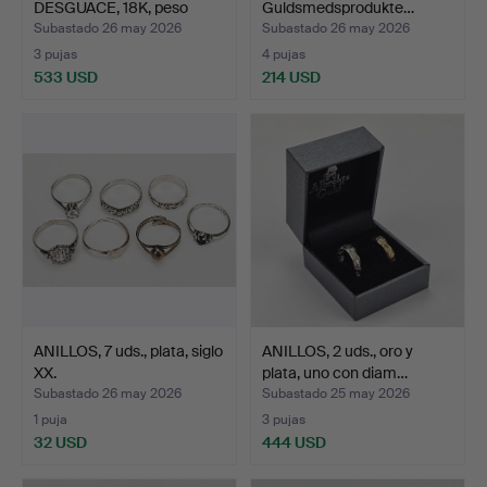
DESGUACE, 18K, peso
Guldsmedsprodukte…
aprox.…
Subastado 26 may 2026
Subastado 26 may 2026
3 pujas
4 pujas
533 USD
214 USD
ANILLOS, 7 uds., plata, siglo
ANILLOS, 2 uds., oro y
XX.
plata, uno con diam…
Subastado 26 may 2026
Subastado 25 may 2026
1 puja
3 pujas
32 USD
444 USD