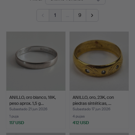
de
Ek
1
…
9
remate
ANILLO, oro blanco, 18K,
ANILLO, oro, 23K, con
peso aprox. 1,5 g…
piedras sintéticas, …
Subastado 21 jun 2026
Subastado 17 jun 2026
1 puja
4 pujas
117 USD
412 USD