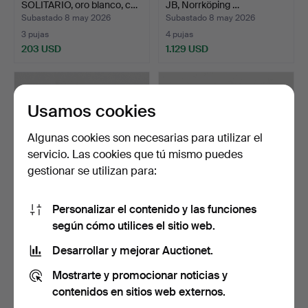
SOLITARIO, oro blanco, c…
JB, Norrköping …
Subastado 8 may 2026
Subastado 8 may 2026
3 pujas
4 pujas
203 USD
1.129 USD
Usamos cookies
Algunas cookies son necesarias para utilizar el
servicio. Las cookies que tú mismo puedes
gestionar se utilizan para:
Personalizar el contenido y las funciones
ANILLO, oro, 23K, con
ANILLO, oro, 23K, con perla,
según cómo utilices el sitio web.
piedras sintéticas, …
probablemente…
Subastado 8 may 2026
Subastado 8 may 2026
Desarrollar y mejorar Auctionet.
3 pujas
1 puja
Mostrarte y promocionar noticias y
436 USD
781 USD
contenidos en sitios web externos.