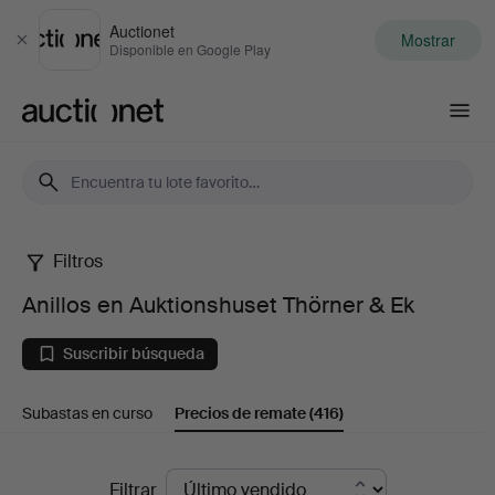
Auctionet
Mostrar
Cerrar
Disponible en Google Play
Auctionet.com
Filtros
Anillos
Anillos en Auktionshuset Thörner & Ek
en
Suscribir búsqueda
Auktionshuset
Subastas en curso
Precios de remate
(416)
Thörner
&
Precios
Filtrar