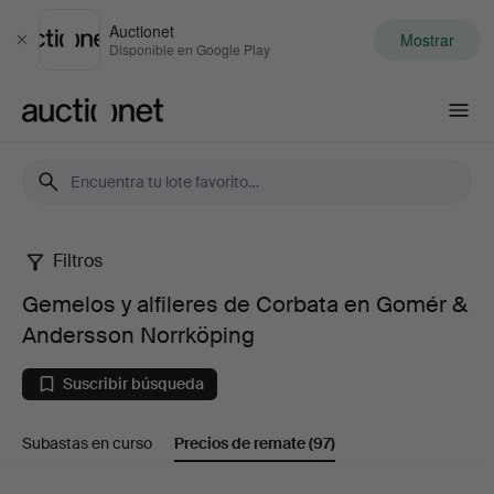
Auctionet
Mostrar
Cerrar
Disponible en Google Play
Auctionet.com
Filtros
Gemelos
Gemelos y alfileres de Corbata en Gomér &
y
Andersson Norrköping
alfileres
Suscribir búsqueda
de
Subastas en curso
Precios de remate
(97)
Corbata