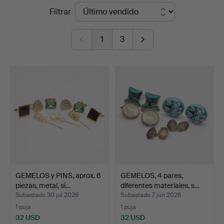
Precios
Filtrar
en
de
Gomér
1
3
remate
&
Andersson
Norrköping
GEMELOS y PINS, aprox. 6
GEMELOS, 4 pares,
piezas, metal, si…
diferentes materiales, s…
Subastado 30 jul 2026
Subastado 7 jun 2026
1 puja
1 puja
32 USD
32 USD