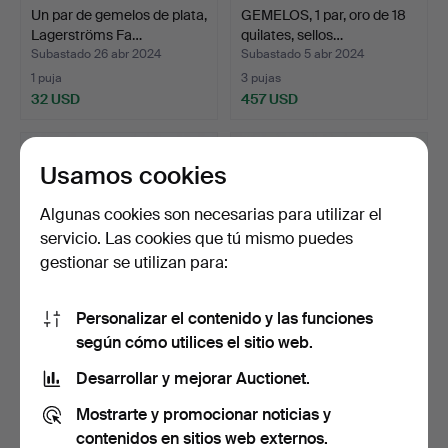
Un par de gemelos de plata,
GEMELOS, 1 par, oro de 18
Lagerströms Fa…
quilates, sellos…
Subastado 26 abr 2024
Subastado 5 abr 2024
1 puja
3 pujas
32 USD
457 USD
Usamos cookies
Algunas cookies son necesarias para utilizar el
servicio. Las cookies que tú mismo puedes
gestionar se utilizan para:
Personalizar el contenido y las funciones
según cómo utilices el sitio web.
Un par de gemelos Wilhelm
Un par de gemelos de oro
Harbeck de oro d…
de 18 quilates. P…
Desarrollar y mejorar Auctionet.
Subastado 5 abr 2024
Subastado 8 mar 2024
Mostrarte y promocionar noticias y
3 pujas
4 pujas
359 USD
364 USD
contenidos en sitios web externos.