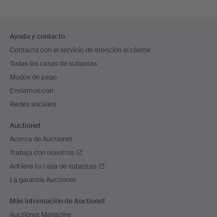
Navegación
Ayuda y contacto
en
Contacta con el servicio de atención al cliente
el
Todas las casas de subastas
pie
Modos de pago
de
Enviamos con
página
Redes sociales
Auctionet
Acerca de Auctionet
Trabaja con nosotros
Adhiere tu casa de subastas
La garantía Auctionet
Más información de Auctionet
Auctionet Magazine