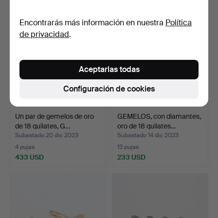
Encontrarás más información en nuestra
Política
de privacidad
.
Aceptarlas todas
Configuración de cookies
Un par de gemelos de oro
GEMELOS, con diamantes,
de 18 quilates, G…
oro de 18 quilates…
Subastado 20 dic 2023
Subastado 14 dic 2023
4 pujas
13 pujas
433 USD
233 USD