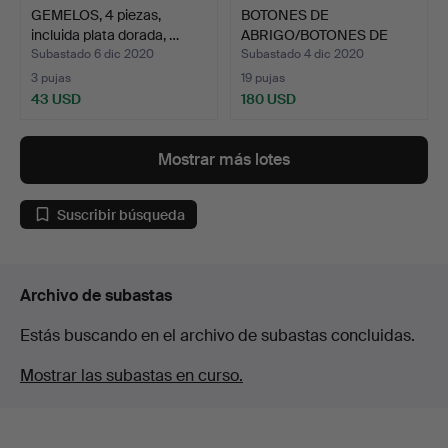
GEMELOS, 4 piezas,
BOTONES DE
incluida plata dorada, …
ABRIGO/BOTONES DE
CAMISA, oro d…
Subastado 6 dic 2020
Subastado 4 dic 2020
3 pujas
19 pujas
43 USD
180 USD
Mostrar más lotes
Suscribir búsqueda
Archivo de subastas
Estás buscando en el archivo de subastas concluidas.
Mostrar las subastas en curso.