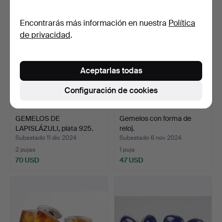
Encontrarás más información en nuestra
Política
de privacidad
.
Aceptarlas todas
Configuración de cookies
GEMELOS DE
Gemelos con forma de
LAPISLÁZULI, plata 925.
reloj.
Subastado 11 dic 2024
Subastado 6 nov 2024
2 pujas
1 puja
70 USD
47 USD