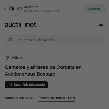
Auctionet
Mostrar
Cerrar
Disponible en Google Play
Auctionet.com
Filtros
Gemelos
Gemelos y alfileres de Corbata en
y
Auktionshaus Bossard
alfileres
Suscribir búsqueda
de
Subastas en curso
Precios de remate
(217)
Corbata