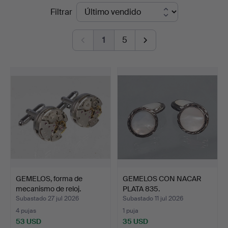
Precios
Filtrar
en
de
Auktionshaus
1
5
remate
Bossard
GEMELOS, forma de
GEMELOS CON NACAR
mecanismo de reloj.
PLATA 835.
Subastado 27 jul 2026
Subastado 11 jul 2026
4 pujas
1 puja
53 USD
35 USD