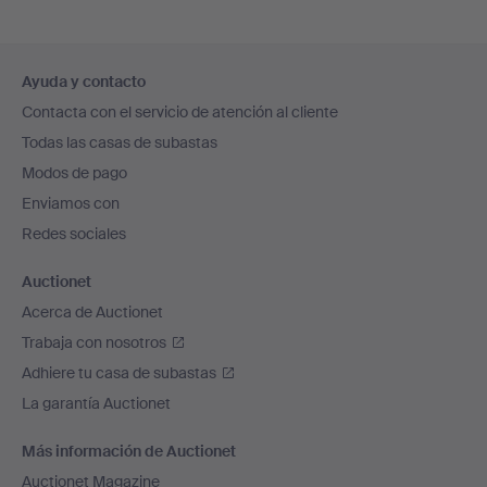
Navegación
Ayuda y contacto
en
Contacta con el servicio de atención al cliente
el
Todas las casas de subastas
pie
Modos de pago
de
Enviamos con
página
Redes sociales
Auctionet
Acerca de Auctionet
Trabaja con nosotros
Adhiere tu casa de subastas
La garantía Auctionet
Más información de Auctionet
Auctionet Magazine