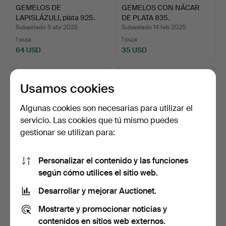
GEMELOS DE
GEMELOS CON NÁCAR
LAPISLÁZULI, plata 925.
DE PLATA 835.
Subastado 5 abr 2025
Subastado 14 feb 2025
1 puja
1 puja
64 USD
35 USD
Usamos cookies
Algunas cookies son necesarias para utilizar el
servicio. Las cookies que tú mismo puedes
gestionar se utilizan para:
Personalizar el contenido y las funciones
según cómo utilices el sitio web.
GEMELOS ONYX, plata
Gemelos con forma de
835.
reloj.
Desarrollar y mejorar Auctionet.
Subastado 2 feb 2025
Subastado 4 ene 2025
Mostrarte y promocionar noticias y
2 pujas
3 pujas
41 USD
47 USD
contenidos en sitios web externos.