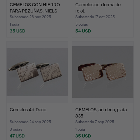
GEMELOS CON HIERRO
Gemelos con forma de
PARA PEZUÑAS, NIELS
reloj.
ERI…
Subastado 26 nov 2025
Subastado 17 oct 2025
1 puja
5 pujas
35 USD
54 USD
Gemelos Art Deco.
GEMELOS, art déco, plata
835.
Subastado 24 sep 2025
Subastado 7 sep 2025
3 pujas
1 puja
47 USD
35 USD