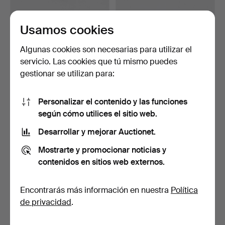
Usamos cookies
GEMELOS Y BOTONES DE
WIWEN NILSSON, UN
CUELLO WIWEN
ALFILER DE CORBATA
Algunas cookies son necesarias para utilizar el
NILSSON,…
PLATE…
Subastado 14 dic 2024
Subastado 14 dic 2024
servicio. Las cookies que tú mismo puedes
33 pujas
22 pujas
gestionar se utilizan para:
643 USD
296 USD
Personalizar el contenido y las funciones
según cómo utilices el sitio web.
Desarrollar y mejorar Auctionet.
Mostrarte y promocionar noticias y
contenidos en sitios web externos.
Encontrarás más información en nuestra
Política
de privacidad
.
GEORG JENSEN, ALFILER
BOTONES DE CUELLO,
DE CORBATA, PLATA 92…
ORO DE 18 QUILATES
(765…
Subastado 11 dic 2024
Subastado 13 nov 2024