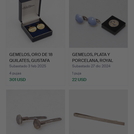
GEMELOS, ORO DE 18
GEMELOS, PLATA Y
QUILATES, GUSTAFA
PORCELANA, ROYAL
DAHLG…
COPENHAG…
Subastado 3 feb 2025
Subastado 27 dic 2024
4 pujas
1 puja
301 USD
22 USD