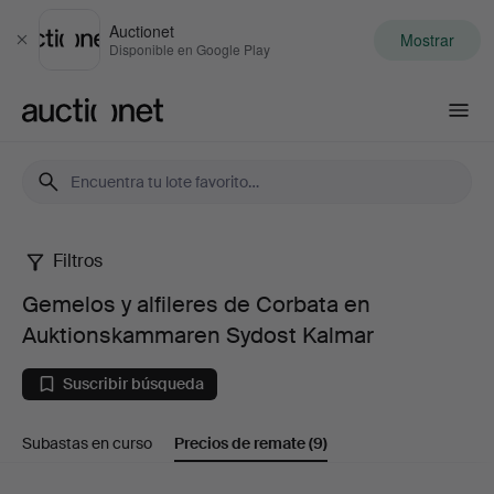
Auctionet
Mostrar
Cerrar
Disponible en Google Play
Auctionet.com
Filtros
Gemelos
Gemelos y alfileres de Corbata en
y
Auktionskammaren Sydost Kalmar
alfileres
Suscribir búsqueda
de
Subastas en curso
Precios de remate
(9)
Corbata