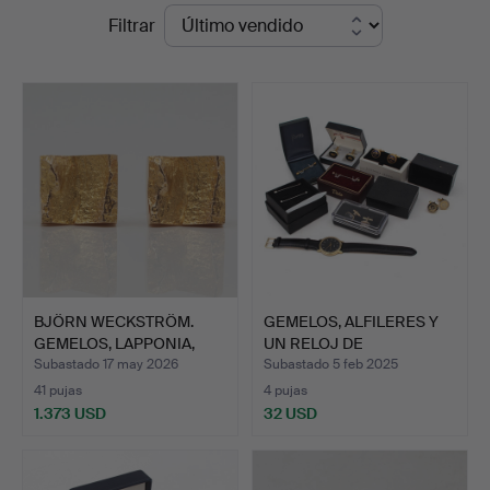
Precios
Filtrar
en
de
Auktionskammaren
remate
Sydost
Kalmar
BJÖRN WECKSTRÖM.
GEMELOS, ALFILERES Y
GEMELOS, LAPPONIA,
UN RELOJ DE
ORO 14…
PULSERA/C…
Subastado 17 may 2026
Subastado 5 feb 2025
41 pujas
4 pujas
1.373 USD
32 USD