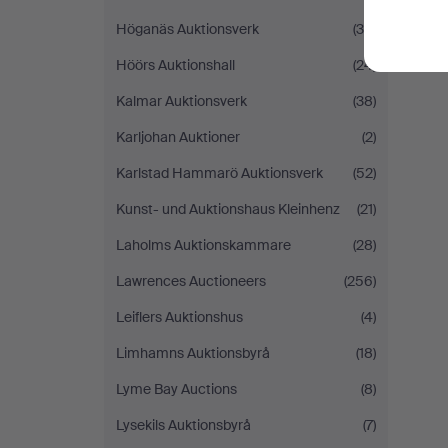
Höganäs Auktionsverk
(36)
Höörs Auktionshall
(24)
Kalmar Auktionsverk
(38)
Karljohan Auktioner
(2)
Karlstad Hammarö Auktionsverk
(52)
Kunst- und Auktionshaus Kleinhenz
(21)
Laholms Auktionskammare
(28)
Lawrences Auctioneers
(256)
Leiflers Auktionshus
(4)
Limhamns Auktionsbyrå
(18)
Lyme Bay Auctions
(8)
Lysekils Auktionsbyrå
(7)