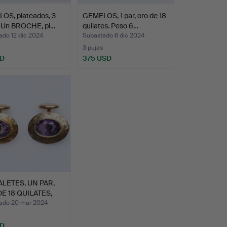
OS, plateados, 3
GEMELOS, 1 par, oro de 18
. Un BROCHE, pl…
quilates. Peso 6…
ado 12 dic 2024
Subastado 6 dic 2024
3 pujas
SD
375 USD
LETES, UN PAR,
E 18 QUILATES,
ado 20 mar 2024
SD