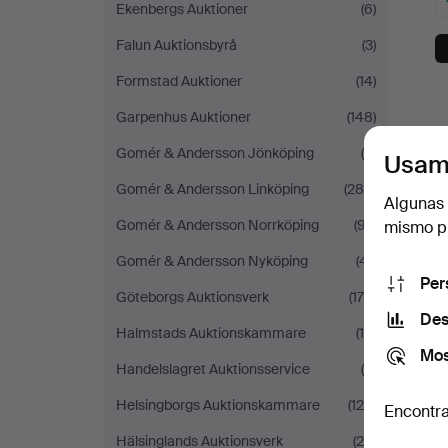
Ekenbergs Auktioner
(6)
Falun Auktionsbyrå
(3)
Formstad Auktioner
(14)
Garpenhus Auktioner
(148)
Gomér & Andersson Jönköping
(6)
Usam
Gomér & Andersson Linköping
(289)
Algunas 
Gomér & Andersson Norrköping
(97)
mismo pu
Gomér & Andersson Nyköping
(41)
Per
Göteborgs Auktionsverk
(175)
Des
Halmstads Auktionskammare
(10)
Mos
Handelslagret Auktionsservice
(9)
Helsingborgs Auktionskammare
(126)
Encontra
Hälsinglands Auktionsverk
(24)