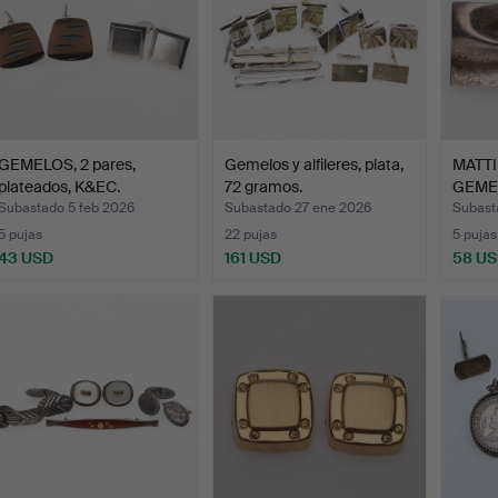
GEMELOS, 2 pares,
Gemelos y alfileres, plata,
MATTI
plateados, K&EC.
72 gramos.
GEMEL
plat…
Subastado 5 feb 2026
Subastado 27 ene 2026
Subast
5 pujas
22 pujas
5 pujas
43 USD
161 USD
58 U