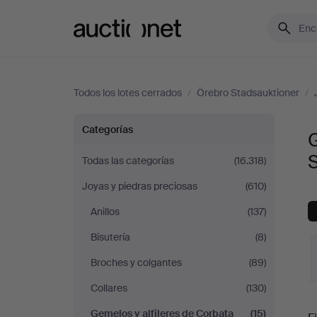
Auctionet.com
Todos los lotes cerrados
/
Örebro Stadsauktioner
/
Gemelos
Categorías
G
y
Todas las categorías
(16.318)
Joyas y piedras preciosas
(610)
alfileres
Anillos
(137)
de
Bisutería
(8)
Corbata
Broches y colgantes
(89)
Collares
(130)
en
P
Gemelos y alfileres de Corbata
(15)