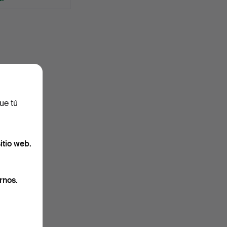
ue tú
itio web.
rnos.