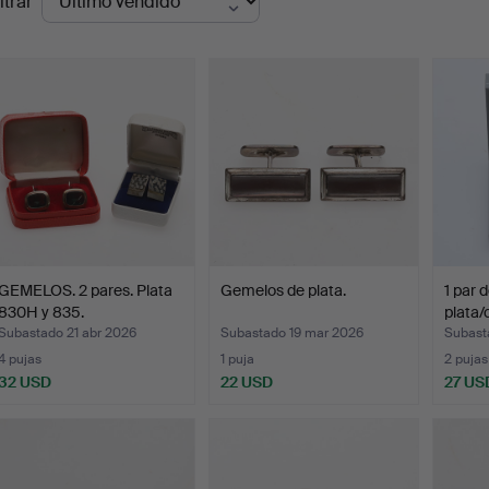
ltrar
de
emate
GEMELOS. 2 pares. Plata
Gemelos de plata.
1 par 
830H y 835.
plata/
Subastado 21 abr 2026
Subastado 19 mar 2026
Subast
4 pujas
1 puja
2 pujas
32 USD
22 USD
27 US