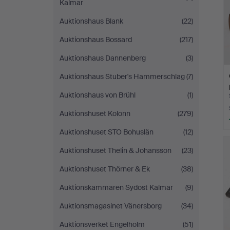
Kalmar
Auktionshaus Blank
(22)
Auktionshaus Bossard
(217)
Auktionshaus Dannenberg
(3)
Auktionshaus Stuber's Hammerschlag
(7)
Auktionshaus von Brühl
(1)
Auktionshuset Kolonn
(279)
Auktionshuset STO Bohuslän
(12)
Auktionshuset Thelin & Johansson
(23)
Auktionshuset Thörner & Ek
(38)
Auktionskammaren Sydost Kalmar
(9)
Auktionsmagasinet Vänersborg
(34)
Auktionsverket Engelholm
(51)