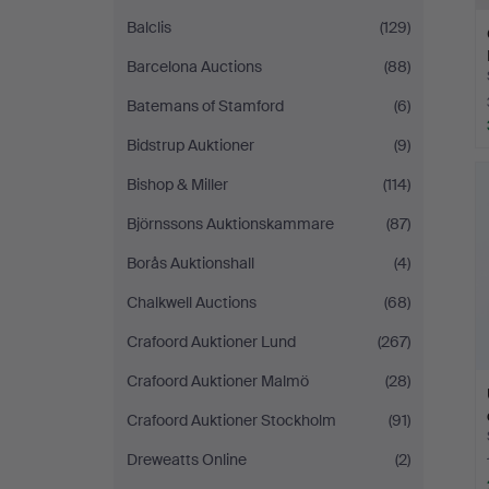
Balclis
(129)
Barcelona Auctions
(88)
Batemans of Stamford
(6)
Bidstrup Auktioner
(9)
Bishop & Miller
(114)
Björnssons Auktionskammare
(87)
Borås Auktionshall
(4)
Chalkwell Auctions
(68)
Crafoord Auktioner Lund
(267)
Crafoord Auktioner Malmö
(28)
Crafoord Auktioner Stockholm
(91)
Dreweatts Online
(2)