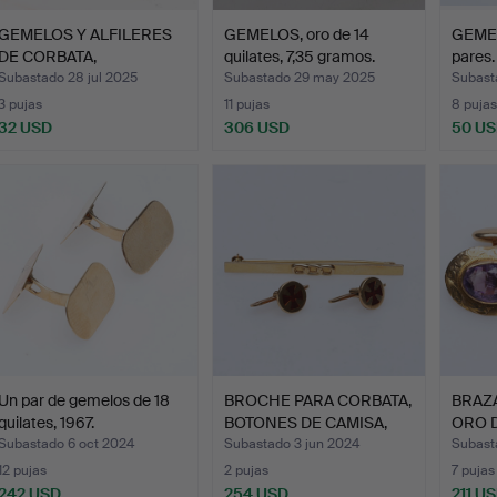
GEMELOS Y ALFILERES
GEMELOS, oro de 14
GEMEL
DE CORBATA,
quilates, 7,35 gramos.
pares
PLATEADOS.
Subastado 28 jul 2025
Subastado 29 may 2025
Subast
3 pujas
11 pujas
8 pujas
32 USD
306 USD
50 U
Un par de gemelos de 18
BROCHE PARA CORBATA,
BRAZA
quilates, 1967.
BOTONES DE CAMISA,
ORO D
UN…
CO…
Subastado 6 oct 2024
Subastado 3 jun 2024
Subast
12 pujas
2 pujas
7 pujas
242 USD
254 USD
211 U