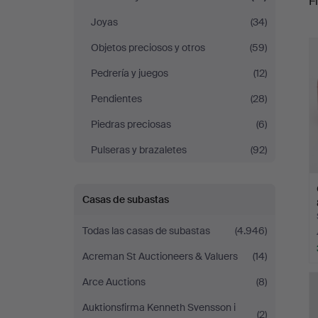
Fi
Örebro
Joyas
(34)
r
Stadsauktioner
Objetos preciosos y otros
(59)
Pedrería y juegos
(12)
Pendientes
(28)
Piedras preciosas
(6)
Pulseras y brazaletes
(92)
Casas de subastas
Todas las casas de subastas
(4.946)
Acreman St Auctioneers & Valuers
(14)
Arce Auctions
(8)
Auktionsfirma Kenneth Svensson i
(2)