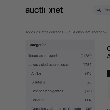
Auctionet.com
Todos los lotes cerrados
/
Auktionshuset Thörner & E
Gemelos
Categorías
G
y
A
Todas las categorías
(21.780)
Joyas y piedras preciosas
(1.789)
alfileres
Anillos
(416)
de
Bisutería
(26)
Corbata
Broches y colgantes
(323)
Collares
(337)
en
P
Gemelos y alfileres de Corbata
(38)