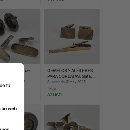
s de gemelos de
GEMELOS Y ALFILERES
entre otros, …
PARA CORBATAS, plata, …
ado 27 jun 2025
Subastado 17 may 2025
ue tú
1 puja
D
32 USD
itio web.
rnos.