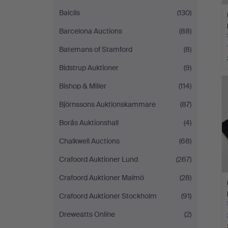
Balclis
(130)
Barcelona Auctions
(88)
Batemans of Stamford
(8)
Bidstrup Auktioner
(9)
Bishop & Miller
(114)
Björnssons Auktionskammare
(87)
Borås Auktionshall
(4)
Chalkwell Auctions
(68)
Crafoord Auktioner Lund
(267)
Crafoord Auktioner Malmö
(28)
Crafoord Auktioner Stockholm
(91)
Dreweatts Online
(2)