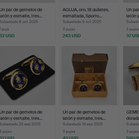
Un par de gemelos de
AGUJA, oro, 18 quilates,
Un pa
latón y esmalte, tres…
esmaltada, Sporro…
latón 
Subastado 8 oct 2025
Subastado 8 oct 2025
Subast
1 puja
3 pujas
3 pujas
32 USD
243 USD
37 US
Un par de gemelos de
Un par de gemelos de
GEMEL
latón y esmalte, tres…
latón y esmalte, tres…
dorado
Subastado 25 sep 2025
Subastado 14 sep 2025
Subast
3 pujas
3 pujas
3 pujas
37 USD
43 USD
591 U