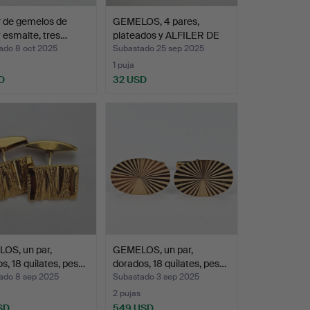
r de gemelos de
GEMELOS, 4 pares,
y esmalte, tres…
plateados y ALFILER DE
C…
ado 8 oct 2025
Subastado 25 sep 2025
1 puja
D
32 USD
OS, un par,
GEMELOS, un par,
s, 18 quilates, pes…
dorados, 18 quilates, pes…
ado 8 sep 2025
Subastado 3 sep 2025
2 pujas
SD
549 USD