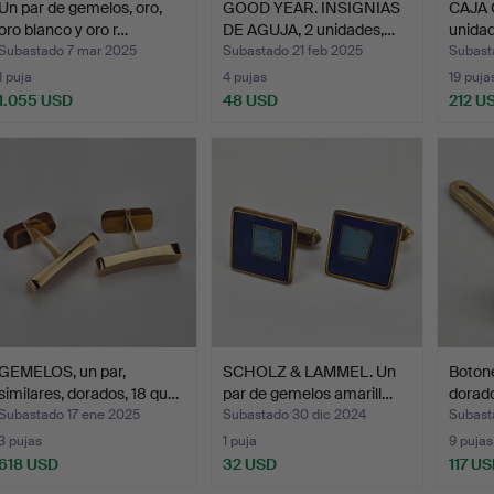
Un par de gemelos, oro,
GOOD YEAR. INSIGNIAS
CAJA 
oro blanco y oro r…
DE AGUJA, 2 unidades,…
unidad
Subastado 7 mar 2025
Subastado 21 feb 2025
Subast
1 puja
4 pujas
19 puja
1.055 USD
48 USD
212 U
GEMELOS, un par,
SCHOLZ & LAMMEL. Un
Botone
similares, dorados, 18 qu…
par de gemelos amarill…
dorado
Subastado 17 ene 2025
Subastado 30 dic 2024
Subast
3 pujas
1 puja
9 pujas
618 USD
32 USD
117 U