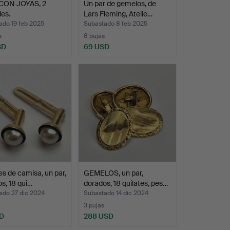
CON JOYAS, 2
Un par de gemelos, de
es.
Lars Fleming, Atelie…
ado 19 feb 2025
Subastado 8 feb 2025
s
8 pujas
SD
69 USD
s de camisa, un par,
GEMELOS, un par,
s, 18 qui…
dorados, 18 quilates, pes…
ado 27 dic 2024
Subastado 14 dic 2024
3 pujas
SD
288 USD