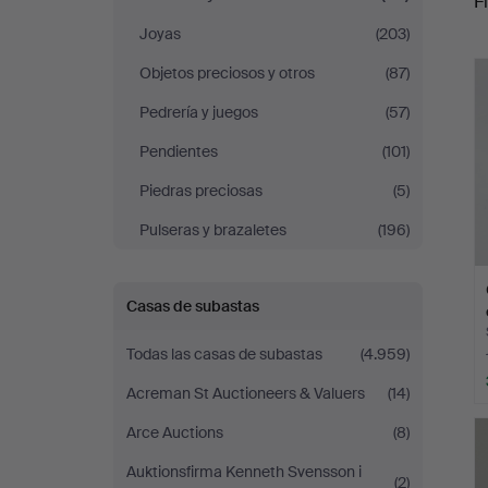
Fi
Auktionshuset
Joyas
(203)
r
Thörner
Objetos preciosos y otros
(87)
Pedrería y juegos
(57)
&
Pendientes
(101)
Ek
Piedras preciosas
(5)
Pulseras y brazaletes
(196)
Casas de subastas
Todas las casas de subastas
(4.959)
Acreman St Auctioneers & Valuers
(14)
Arce Auctions
(8)
Auktionsfirma Kenneth Svensson i
(2)