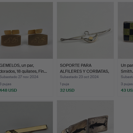
GEMELOS, un par,
SOPORTE PARA
Un par
dorados, 18 quilates, Fin…
ALFILERES Y CORBATAS,
Smith.
platead…
Subastado 27 nov 2024
Subastado 23 oct 2024
Subast
3 pujas
1 puja
3 pujas
448 USD
32 USD
43 U