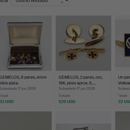
ltrar
de
emate
GEMELOS, 8 pares, entre
GEMELOS, 2 pares, oro,
Un par
ellos plata.
18K, peso aprox. 6,…
Volksw
Subastado 17 jun 2026
Subastado 17 jun 2026
Subast
1 puja
3 pujas
1 puja
32 USD
529 USD
32 US