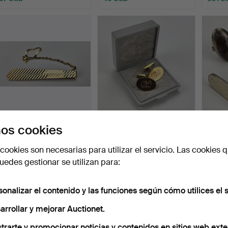
ALFILER O SOPORTE
GEMELOS, un par, oro, 18
2 pare
os cookies
PARA CORBATAS, dorado,
quilates, NSE, Kö…
plata, 
1…
Subastado 3 sep 2025
Subastado 16 ago 2025
Subast
cookies son necesarias para utilizar el servicio. Las cookies q
2 pujas
3 pujas
1 puja
edes gestionar se utilizan para:
306 USD
380 USD
32 US
sonalizar el contenido y las funciones según cómo utilices el s
arrollar y mejorar Auctionet.
trarte y promocionar noticias y contenidos en sitios web exte