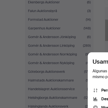
Ekenbergs Auktioner
(6)
Falun Auktionsbyrå
(3)
Formstad Auktioner
(14)
Garpenhus Auktioner
(148)
Gomér & Andersson Jönköping
(6)
Gomér & Andersson Linköping
(289)
Gomér & Andersson Norrköping
(97)
Usam
Gomér & Andersson Nyköping
(41)
Algunas 
Göteborgs Auktionsverk
(178)
mismo pu
Halmstads Auktionskammare
(10)
Handelslagret Auktionsservice
(9)
Per
Helsingborgs Auktionskammare
(126)
Des
Hälsinglands Auktionsverk
(25)
Mos