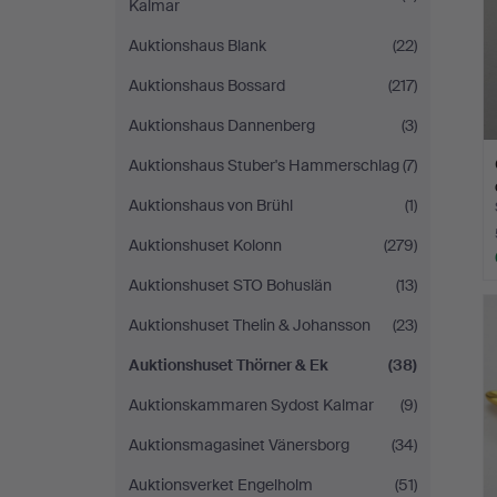
Kalmar
Auktionshaus Blank
(22)
Auktionshaus Bossard
(217)
Auktionshaus Dannenberg
(3)
Auktionshaus Stuber's Hammerschlag
(7)
Auktionshaus von Brühl
(1)
Auktionshuset Kolonn
(279)
Auktionshuset STO Bohuslän
(13)
Auktionshuset Thelin & Johansson
(23)
Auktionshuset Thörner & Ek
(38)
Auktionskammaren Sydost Kalmar
(9)
Auktionsmagasinet Vänersborg
(34)
Auktionsverket Engelholm
(51)