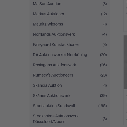
Ma San Auction
(3)
Markus Auktioner
(12)
Mauritz Widforss
(1)
Norrlands Auktionsverk
(4)
Palsgaard Kunstauktioner
(3)
RA Auktionsverket Norrköping
(20)
Roslagens Auktionsverk
(26)
Rumsey’s Auctioneers
(23)
Skandia Auktion
(1)
Skånes Auktionsverk
(39)
Stadsauktion Sundsvall
(165)
Stockholms Auktionsverk
(3)
Düsseldorf/Neuss