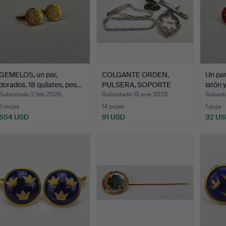
GEMELOS, un par,
COLGANTE ORDEN,
Un pa
dorados, 18 quilates, pes…
PULSERA, SOPORTE
latón 
PARA CORB…
Subastado 2 feb 2026
Subastado 15 ene 2026
Subast
5 pujas
14 pujas
1 puja
654 USD
91 USD
32 US