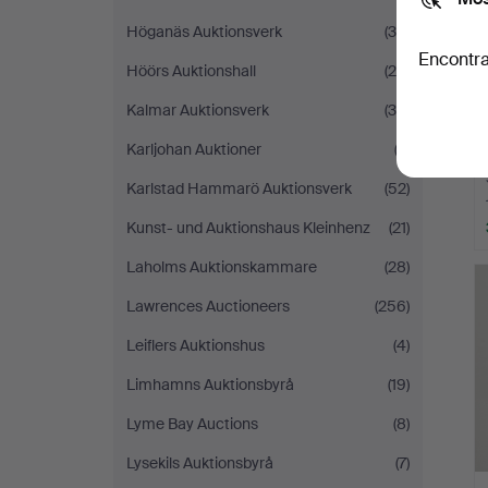
Höganäs Auktionsverk
(36)
Encontra
Höörs Auktionshall
(24)
Kalmar Auktionsverk
(38)
Karljohan Auktioner
(2)
Karlstad Hammarö Auktionsverk
(52)
Kunst- und Auktionshaus Kleinhenz
(21)
Laholms Auktionskammare
(28)
Lawrences Auctioneers
(256)
Leiflers Auktionshus
(4)
Limhamns Auktionsbyrå
(19)
Lyme Bay Auctions
(8)
Lysekils Auktionsbyrå
(7)