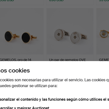
GEMELOS, oro de 14
Un par de gemelos OVE
GEMEL
quilates, ónix, siglo X…
BOHLIN de plata, Boh…
BOTON
os cookies
PAR. 
Subastado 10 feb 2026
Subastado 9 feb 2026
Subast
28 pujas
8 pujas
10 puja
cookies son necesarias para utilizar el servicio. Las cookies q
422 USD
101 USD
586 
edes gestionar se utilizan para:
sonalizar el contenido y las funciones según cómo utilices el s
arrollar y mejorar Auctionet.