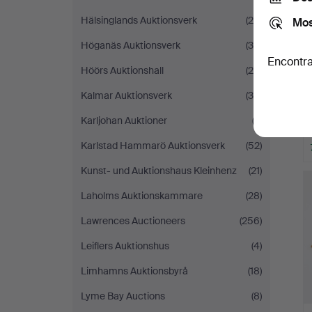
Hälsinglands Auktionsverk
(25)
Mos
Höganäs Auktionsverk
(36)
Encontra
Höörs Auktionshall
(24)
Kalmar Auktionsverk
(38)
Karljohan Auktioner
(2)
Karlstad Hammarö Auktionsverk
(52)
Kunst- und Auktionshaus Kleinhenz
(21)
Laholms Auktionskammare
(28)
Lawrences Auctioneers
(256)
Leiflers Auktionshus
(4)
Limhamns Auktionsbyrå
(18)
Lyme Bay Auctions
(8)