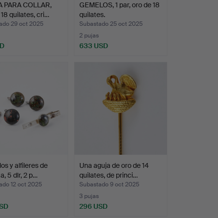
 PARA COLLAR,
GEMELOS, 1 par, oro de 18
 18 quilates, cri…
quilates.
ado 29 oct 2025
Subastado 25 oct 2025
2 pujas
SD
633 USD
s y alfileres de
Una aguja de oro de 14
, 5 dlr, 2 p…
quilates, de princi…
ado 12 oct 2025
Subastado 9 oct 2025
3 pujas
USD
296 USD