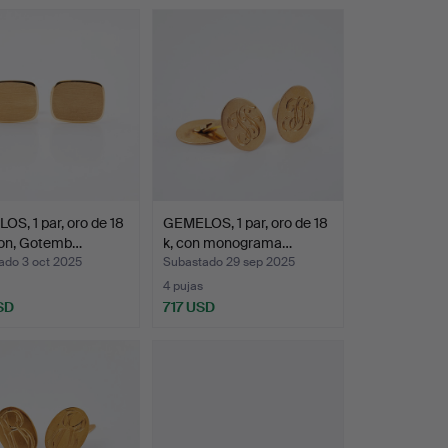
S, 1 par, oro de 18
GEMELOS, 1 par, oro de 18
son, Gotemb…
k, con monograma…
ado 3 oct 2025
Subastado 29 sep 2025
4 pujas
SD
717 USD