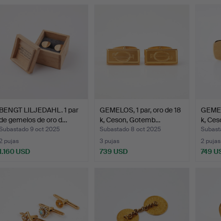
BENGT LILJEDAHL. 1 par
GEMELOS, 1 par, oro de 18
GEMELO
de gemelos de oro d…
k, Ceson, Gotemb…
k, Ce
Subastado 9 oct 2025
Subastado 8 oct 2025
Subast
2 pujas
3 pujas
2 pujas
1.160 USD
739 USD
749 U