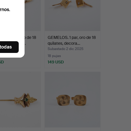
rnos.
S, 1 par, oro de 18
GEMELOS. 1 par, oro de 18
n monograma…
quilates, decora…
 todas
ado 2 dic 2025
Subastado 2 dic 2025
18 pujas
SD
149 USD