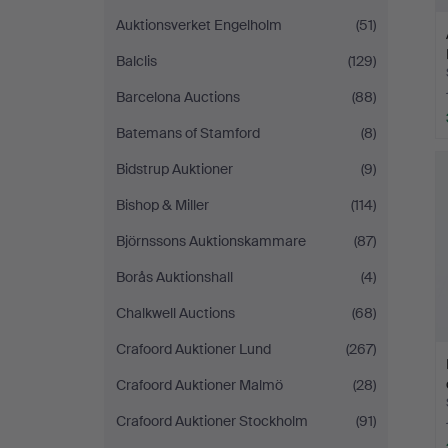
Auktionsverket Engelholm
(51)
Balclis
(129)
Barcelona Auctions
(88)
Batemans of Stamford
(8)
Bidstrup Auktioner
(9)
Bishop & Miller
(114)
Björnssons Auktionskammare
(87)
Borås Auktionshall
(4)
Chalkwell Auctions
(68)
Crafoord Auktioner Lund
(267)
Crafoord Auktioner Malmö
(28)
Crafoord Auktioner Stockholm
(91)