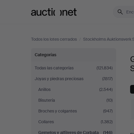
Auctionet.com
Todos los lotes cerrados
/
Stockholms Auktionsverk S
Gemelos
Categorías
G
y
S
Todas las categorías
(121.834)
Joyas y piedras preciosas
(7.617)
alfileres
Anillos
(2.544)
de
Bisutería
(10)
Corbata
Broches y colgantes
(947)
Collares
(1.382)
en
P
Gemelos y alfileres de Corbata
(146)