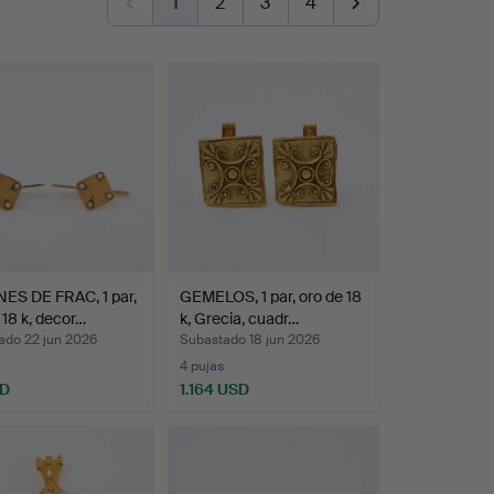
1
2
3
4
ES DE FRAC, 1 par,
GEMELOS, 1 par, oro de 18
 18 k, decor…
k, Grecia, cuadr…
ado 22 jun 2026
Subastado 18 jun 2026
4 pujas
SD
1.164 USD