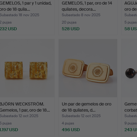
GEMELOS, 1 par y 1 unidad,
GEMELOS, 1 par, oro de 14
AGUJA
oro de 18 quila…
quilates, decora…
oro de
Subastado 18 nov 2025
Subastado 8 nov 2025
Subast
2 pujas
20 pujas
5 pujas
232 USD
528 USD
58 U
BJÖRN WECKSTRÖM.
Un par de gemelos de oro
Gemelo
Gemelos, 1 par, oro de 18…
de 18 quilates, d…
corbata
Subastado 12 oct 2025
Subastado 12 oct 2025
Subast
5 pujas
4 pujas
9 pujas
1.197 USD
496 USD
243 