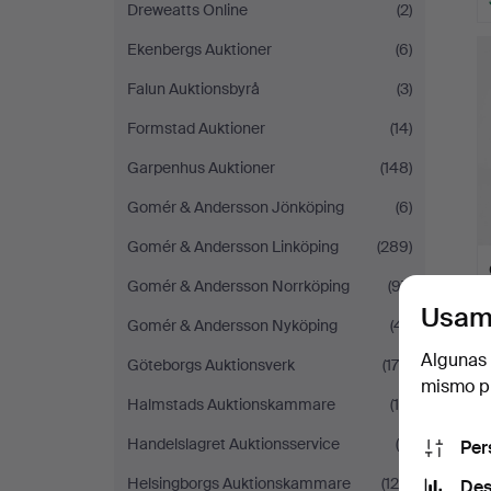
Dreweatts Online
(2)
Ekenbergs Auktioner
(6)
Falun Auktionsbyrå
(3)
Formstad Auktioner
(14)
Garpenhus Auktioner
(148)
Gomér & Andersson Jönköping
(6)
Gomér & Andersson Linköping
(289)
Gomér & Andersson Norrköping
(97)
Usam
Gomér & Andersson Nyköping
(41)
Algunas 
Göteborgs Auktionsverk
(175)
mismo pu
Halmstads Auktionskammare
(10)
Handelslagret Auktionsservice
(9)
Per
Helsingborgs Auktionskammare
(126)
Des