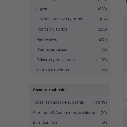
Fi
Stockholms
Joyas
(323)
r
Auktionsverk
Objetos preciosos y otros
(117)
Pedrería y juegos
(283)
Sickla
Pendientes
(715)
Piedras preciosas
(37)
Pulseras y brazaletes
(1.108)
Tiaras y diademas
(5)
Casas de subastas
Todas las casas de subastas
(4.949)
Acreman St Auctioneers & Valuers
(14)
Arce Auctions
(8)