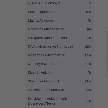
Lysekils Auktionsbyrå
(7)
Markus Auktioner
(12)
Mauritz Widforss
(1)
Norrlands Auktionsverk
(4)
Palsgaard Kunstauktioner
(3)
RA Auktionsverket Norrköping
(20)
Roslagens Auktionsverk
(26)
Rumsey’s Auctioneers
(23)
Skandia Auktion
(1)
Skånes Auktionsverk
(39)
Stadsauktion Sundsvall
(165)
Stockholms Auktionsverk
(3)
Düsseldorf/Neuss