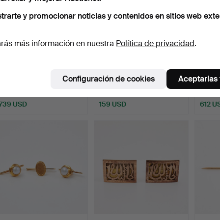
trarte y promocionar noticias y contenidos en sitios web exte
rás más información en nuestra
Política de privacidad
.
GEMELOS, 1 par, oro de 18
Botones para abrigos, 1
GEMELO
k, monograma gra…
par, oro de 18 qui…
k, co
Configuración de cookies
Aceptarlas
Subastado 27 dic 2025
Subastado 11 dic 2025
Subast
3 pujas
5 pujas
3 pujas
739 USD
159 USD
612 U