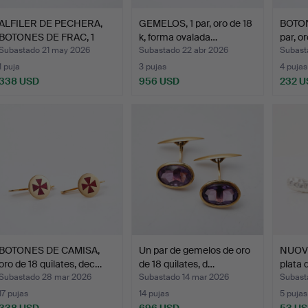
ALFILER DE PECHERA,
GEMELOS, 1 par, oro de 18
BOTON
BOTONES DE FRAC, 1
k, forma ovalada…
par, o
par…
Subastado 21 may 2026
Subastado 22 abr 2026
Subast
1 puja
3 pujas
4 pujas
338 USD
956 USD
232 U
BOTONES DE CAMISA,
Un par de gemelos de oro
NUOVE
oro de 18 quilates, dec…
de 18 quilates, d…
plata 
Subastado 28 mar 2026
Subastado 14 mar 2026
Subast
17 pujas
14 pujas
5 pujas
338 USD
696 USD
53 U