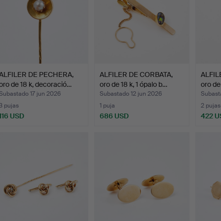
ALFILER DE PECHERA,
ALFILER DE CORBATA,
ALFIL
oro de 18 k, decoració…
oro de 18 k, 1 ópalo b…
oro de
Subastado 17 jun 2026
Subastado 12 jun 2026
Subast
3 pujas
1 puja
2 pujas
116 USD
686 USD
422 U