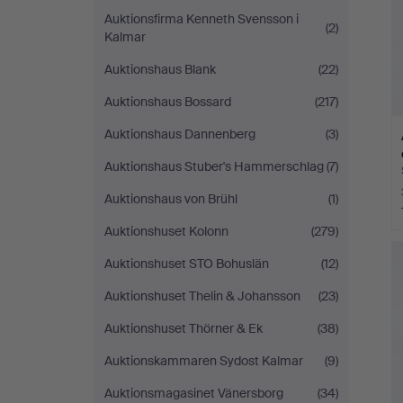
Auktionsfirma Kenneth Svensson i
(2)
Kalmar
Auktionshaus Blank
(22)
Auktionshaus Bossard
(217)
Auktionshaus Dannenberg
(3)
Auktionshaus Stuber's Hammerschlag
(7)
Auktionshaus von Brühl
(1)
Auktionshuset Kolonn
(279)
Auktionshuset STO Bohuslän
(12)
Auktionshuset Thelin & Johansson
(23)
Auktionshuset Thörner & Ek
(38)
Auktionskammaren Sydost Kalmar
(9)
Auktionsmagasinet Vänersborg
(34)