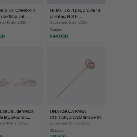
ES DE CAMISA, 1
GEMELOS, 1 par, oro de 18
ro de 18 quilat…
quilates, N S E …
ado 15 abr 2026
Subastado 2 abr 2026
2 pujas
SD
844 USD
GIOIE, gemelos,
UNA AGUJA PARA
de ley, decorac…
COLLAR, oro/platino de 18
q…
ado 13 mar 2026
Subastado 23 feb 2026
23 pujas
SD
317 USD