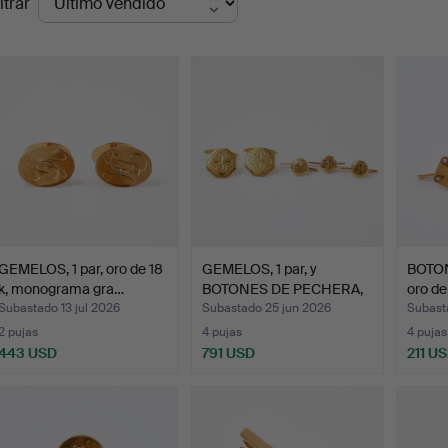
ltrar
de
emate
GEMELOS, 1 par, oro de 18
GEMELOS, 1 par, y
BOTON
k, monograma gra…
BOTONES DE PECHERA,
oro de
3 pi…
Subastado 13 jul 2026
Subastado 25 jun 2026
Subast
2 pujas
4 pujas
4 pujas
443 USD
791 USD
211 U