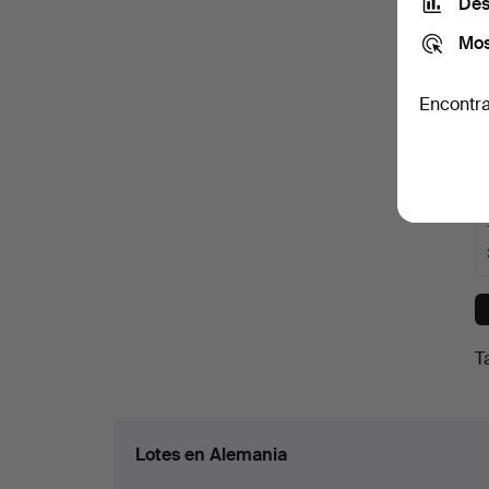
Des
Mos
Encontra
T
Lotes en Alemania