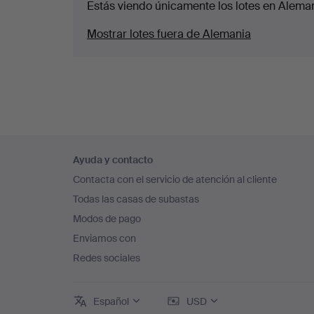
Estás viendo únicamente los lotes en Aleman
Mostrar lotes fuera de Alemania
Navegación
Ayuda y contacto
en
Contacta con el servicio de atención al cliente
el
Todas las casas de subastas
pie
Modos de pago
de
Enviamos con
página
Redes sociales
Español
USD