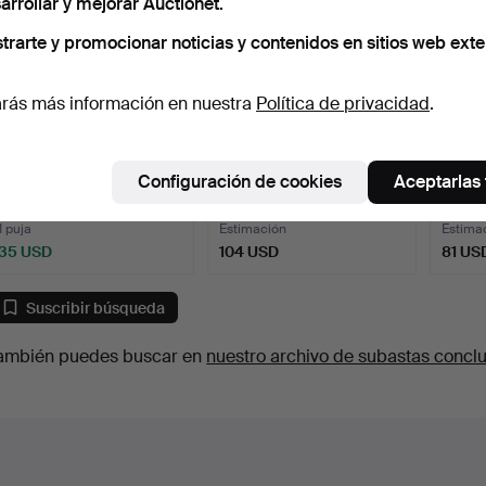
arrollar y mejorar Auctionet.
trarte y promocionar noticias y contenidos en sitios web exte
rás más información en nuestra
Política de privacidad
.
RELOJ COLGANTE DE
RELOJ DE BOLSILLO
RELO
Configuración de cookies
Aceptarlas
DAMA DUGENA CON
MOLNIJA.
"BARR
GRABADO …
VINO",
2 días
4 días
4 días
1 puja
Estimación
Estima
35 USD
104 USD
81 US
Suscribir búsqueda
ambién puedes buscar en
nuestro archivo de subastas concl