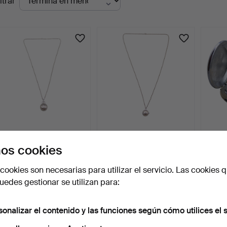
ltrar
en
urso
RELOJ COLGANTE,
RELOJ COLGANTE,
RELOJ
PALLAS STOWA, FORMA
PALLAS STOWA, FORMA
MOLN
os cookies
ESFÉRI…
ESFÉRI…
DECO
1 día
1 día
2 días
Estimación
Estimación
1 puja
cookies son necesarias para utilizar el servicio. Las cookies q
116 USD
93 USD
35 U
edes gestionar se utilizan para:
sonalizar el contenido y las funciones según cómo utilices el s