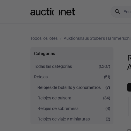
Auctionet.com
Todos los lotes
/
Auktionshaus Stuber's Hammerschl
Relojes
Categorías
R
de
Todas las categorías
(1.307)
Relojes
(51)
bolsillo
Relojes de bolsillo y cronómetros
(7)
y
Relojes de pulsera
(34)
cronómetros
Relojes de sobremesa
(8)
Relojes de viaje y miniaturas
(2)
en
S