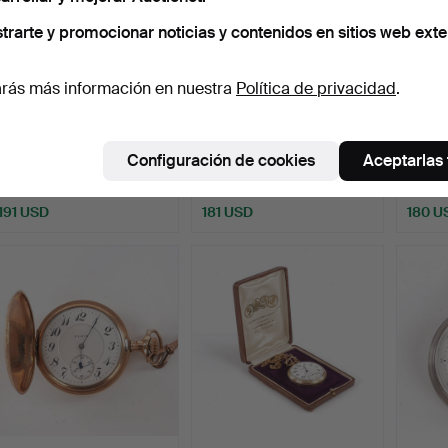
trarte y promocionar noticias y contenidos en sitios web exte
rás más información en nuestra
Política de privacidad
.
Un reloj de bolsillo, 6
Un reloj de bolsillo, Halda,
Un relo
piezas, caja de pl…
caja plateada…
caja p
Configuración de cookies
Aceptarlas
Subastado 27 ene 2026
Subastado 21 sep 2025
Subasta
18 pujas
16 pujas
22 puja
191 USD
181 USD
180 U