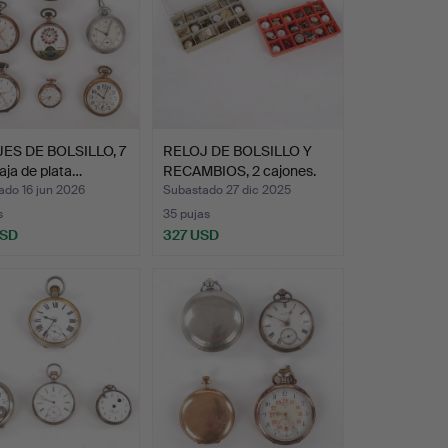
ES DE BOLSILLO, 7
RELOJ DE BOLSILLO Y
caja de plata…
RECAMBIOS, 2 cajones.
ado 16 jun 2026
Subastado 27 dic 2025
s
35 pujas
USD
327 USD