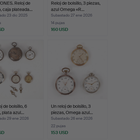
NES. Reloj de
Reloj de bolsillo, 3 piezas,
lo, caja plateada…
azul Omega «R…
ado 23 dic 2025
Subastado 27 ene 2026
s
14 pujas
SD
160 USD
j de bolsillo, 6
Un reloj de bolsillo, 3
, plata azul…
piezas, Omega azul…
ado 29 ene 2026
Subastado 26 ene 2026
22 pujas
SD
153 USD