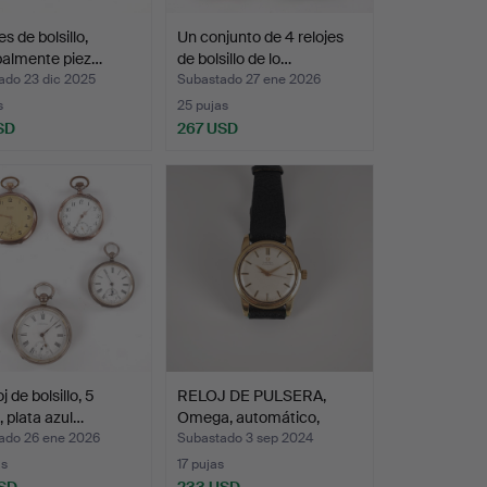
es de bolsillo,
Un conjunto de 4 relojes
palmente piez…
de bolsillo de lo…
ado 23 dic 2025
Subastado 27 ene 2026
s
25 pujas
SD
267 USD
j de bolsillo, 5
RELOJ DE PULSERA,
, plata azul…
Omega, automático,
dorad…
ado 26 ene 2026
Subastado 3 sep 2024
as
17 pujas
SD
233 USD