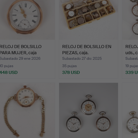
RELOJ DE BOLSILLO
RELOJ DE BOLSILLO EN
RELOJ
PARA MUJER, caja
PIEZAS, caja.
uds., 
exterio…
Subastado 29 ene 2026
Subastado 27 dic 2025
Subast
10 pujas
35 pujas
19 puja
448 USD
378 USD
339 