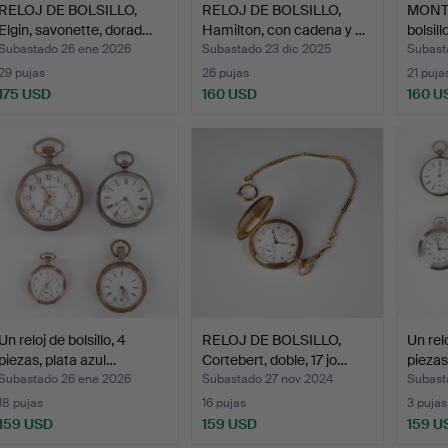
RELOJ DE BOLSILLO,
RELOJ DE BOLSILLO,
MONTO
Elgin, savonette, dorad…
Hamilton, con cadena y …
bolsil
Subastado 26 ene 2026
Subastado 23 dic 2025
Subast
29 pujas
26 pujas
21 puja
175 USD
160 USD
160 U
Un reloj de bolsillo, 4
RELOJ DE BOLSILLO,
Un relo
piezas, plata azul…
Cortebert, doble, 17 jo…
piezas
Subastado 26 ene 2026
Subastado 27 nov 2024
Subast
18 pujas
16 pujas
3 pujas
159 USD
159 USD
159 U