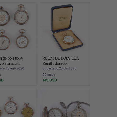
j de bolsillo, 4
RELOJ DE BOLSILLO,
, plata azul…
Zenith, dorado.
ado 26 ene 2026
Subastado 23 dic 2025
s
20 pujas
SD
143 USD