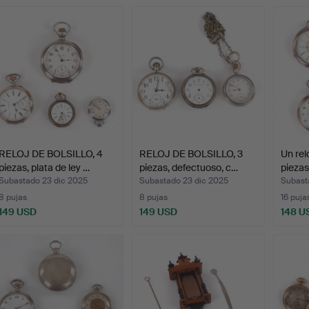
RELOJ DE BOLSILLO, 4
RELOJ DE BOLSILLO, 3
Un relo
piezas, plata de ley …
piezas, defectuoso, c…
piezas
Subastado 23 dic 2025
Subastado 23 dic 2025
Subast
8 pujas
8 pujas
16 puja
149 USD
149 USD
148 U