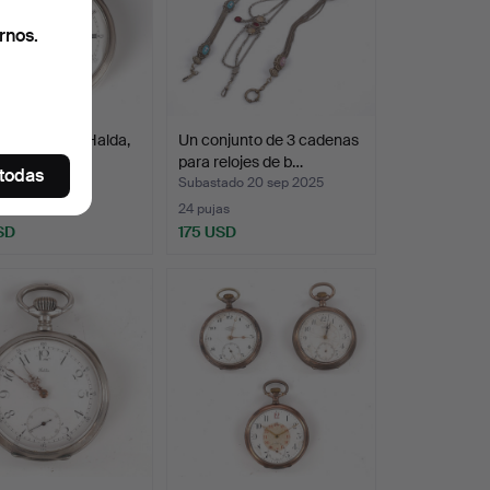
rnos.
j de bolsillo, Halda,
Un conjunto de 3 cadenas
lateada…
para relojes de b…
 todas
do 11 dic 2024
Subastado 20 sep 2025
s
24 pujas
SD
175 USD