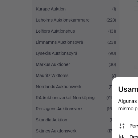
Kurage Auktion
(1)
Laholms Auktionskammare
(223)
Leiflers Auktionshus
(131)
Limhamns Auktionsbyrå
(231)
Lysekils Auktionsbyrå
(98)
Markus Auktioner
(36)
Mauritz Widforss
(7)
Norrlands Auktionsverk
(117)
Usam
RA Auktionsverket Norrköping
(744)
Algunas 
mismo pu
Roslagens Auktionsverk
(166)
Skandia Auktion
(19)
Per
Skånes Auktionsverk
(170)
Des