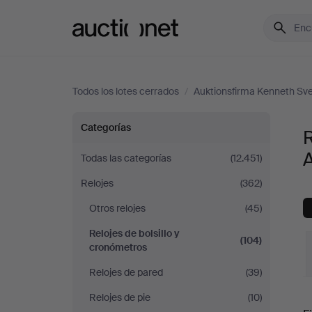
Auctionet.com
Todos los lotes cerrados
/
Auktionsfirma Kenneth Sve
Relojes
Categorías
R
de
Todas las categorías
(12.451)
Relojes
(362)
bolsillo
Otros relojes
(45)
y
Relojes de bolsillo y
(104)
cronómetros
cronómetros
Relojes de pared
(39)
en
P
Relojes de pie
(10)