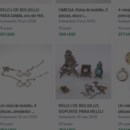
RELOJ DE BOLSILLO
OMEGA. Reloj de bolsillo, 3
4 reloj
PARA DAMA, oro de 14K.
piezas, doce r…
princi
Subastado 15 jun 2026
Subastado 9 ene 2025
Subast
13 pujas
15 pujas
19 puja
317 USD
296 USD
277 U
Un reloj de bolsillo, 4
RELOJ DE BOLSILLO,
Un relo
piezas, alrededor …
SOPORTE PARA RELOJ
piezas
DE B…
Subastado 22 oct 2024
Subastado 20 sep 2025
Subast
24 pujas
20 pujas
28 puj
263 USD
259 USD
242 U