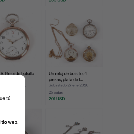
 Reloj de bolsillo
Un reloj de bolsillo, 4
lva», plate…
piezas, plata de l…
ado 23 dic 2025
Subastado 27 ene 2026
as
25 pujas
ue tú
SD
201 USD
itio web.