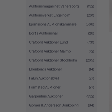
Auktionsmagasinet Vänersborg
(132)
Auktionsverket Engelholm
(261)
Björnssons Auktionskammare
(566)
Borås Auktionshall
(26)
Crafoord Auktioner Lund
(731)
Crafoord Auktioner Malmö
(72)
Crafoord Auktioner Stockholm
(265)
Ekenbergs Auktioner
(14)
Falun Auktionsbyrå
(27)
Formstad Auktioner
(77)
Garpenhus Auktioner
(332)
Gomér & Andersson Jönköping
(84)