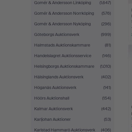
Gomér & Andersson Linköping
(1.647)
Gomér & Andersson Norrköping
(576)
Gomér & Andersson Nyköping
(296)
Göteborgs Auktionsverk
(999)
Halmstads Auktionskammare
(81)
Handelslagret Auktionsservice
(146)
Helsingborgs Auktionskammare
(1.010)
Hälsinglands Auktionsverk
(402)
Höganäs Auktionsverk
(141)
Höörs Auktionshall
(154)
Kalmar Auktionsverk
(442)
Karljohan Auktioner
(53)
Karlstad Hammarö Auktionsverk
(406)