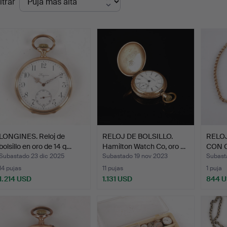
ltrar
de
emate
LONGINES. Reloj de
RELOJ DE BOLSILLO.
RELOJ
bolsillo en oro de 14 q…
Hamilton Watch Co, oro …
CON 
oro d
Subastado 23 dic 2025
Subastado 19 nov 2023
Subast
14 pujas
11 pujas
1 puja
1.214 USD
1.131 USD
844 