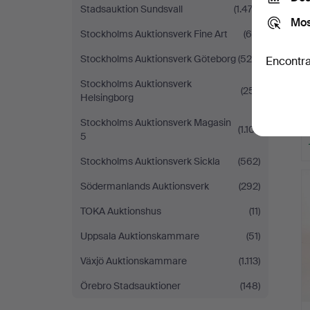
Stadsauktion Sundsvall
(1.472)
Mos
Stockholms Auktionsverk Fine Art
(64)
Stockholms Auktionsverk Göteborg
(524)
Encontra
Stockholms Auktionsverk
(251)
Helsingborg
Stockholms Auktionsverk Magasin
(1.101)
5
Stockholms Auktionsverk Sickla
(562)
Södermanlands Auktionsverk
(292)
TOKA Auktionshus
(11)
Uppsala Auktionskammare
(51)
Växjö Auktionskammare
(1.113)
Örebro Stadsauktioner
(148)