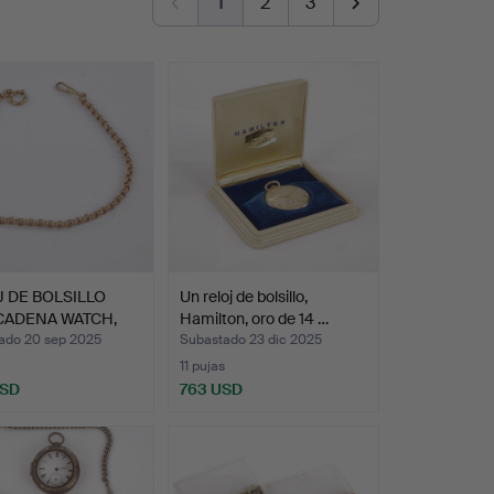
1
2
3
 DE BOLSILLO
Un reloj de bolsillo,
CADENA WATCH,
Hamilton, oro de 14 …
e…
ado 20 sep 2025
Subastado 23 dic 2025
11 pujas
USD
763 USD