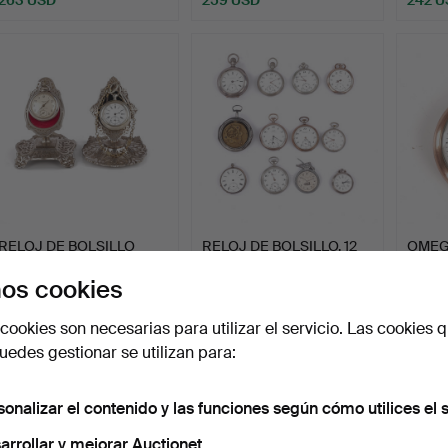
RELOJ DE BOLSILLO
RELOJ DE BOLSILLO, 12
OMEGA.
CON SOPORTE, 2 piezas.
piezas, principalmen…
«Rödto
os cookies
Subastado 5 abr 2024
Subastado 29 ago 2025
Subast
32 pujas
30 pujas
30 puj
cookies son necesarias para utilizar el servicio. Las cookies q
211 USD
205 USD
202 U
edes gestionar se utilizan para:
sonalizar el contenido y las funciones según cómo utilices el s
arrollar y mejorar Auctionet.