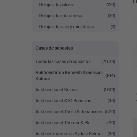
Fi
Auktionsfirma
Relojes de pulsera
(126)
r
Relojes de sobremesa
(36)
Kenneth
Relojes de viaje y miniaturas
(2)
Svensson
i
Casas de subastas
Todas las casas de subastas
(21.618)
Kalmar
Auktionsfirma Kenneth Svensson i
(104)
Kalmar
Auktionshuset Kolonn
(1.001)
Auktionshuset STO Bohuslän
(99)
Auktionshuset Thelin & Johansson
(520)
Auktionshuset Thörner & Ek
(210)
Auktionskammaren Sydost Kalmar
(69)