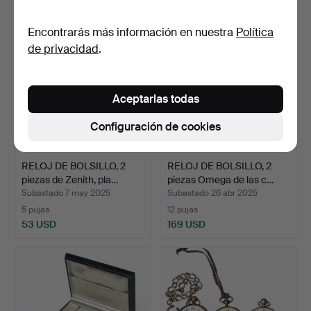
Encontrarás más información en nuestra
Política
de privacidad
.
Aceptarlas todas
Configuración de cookies
RELOJ DE BOLSILLO, 2
RELOJ DE BOLSILLO, 2
piezas de Zenith, pla…
piezas Omega de las c…
Subastado 7 may 2025
Subastado 26 abr 2025
5 pujas
12 pujas
53 USD
169 USD