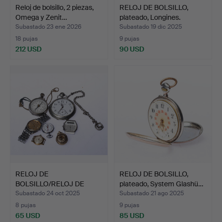
Reloj de bolsillo, 2 piezas,
RELOJ DE BOLSILLO,
Omega y Zenit…
plateado, Longines.
Subastado 23 ene 2026
Subastado 19 dic 2025
18 pujas
9 pujas
212 USD
90 USD
RELOJ DE
RELOJ DE BOLSILLO,
BOLSILLO/RELOJ DE
plateado, System Glashü…
PULSERA, un lot…
Subastado 24 oct 2025
Subastado 21 ago 2025
8 pujas
9 pujas
65 USD
85 USD