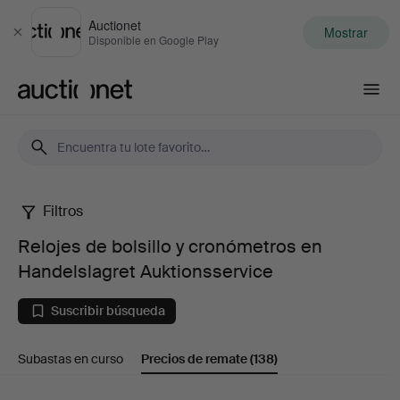
Auctionet
Mostrar
Cerrar
Disponible en Google Play
Auctionet.com
Filtros
Relojes
Relojes de bolsillo y cronómetros en
de
Handelslagret Auktionsservice
bolsillo
Suscribir búsqueda
y
Subastas en curso
Precios de remate
(138)
cronómetros