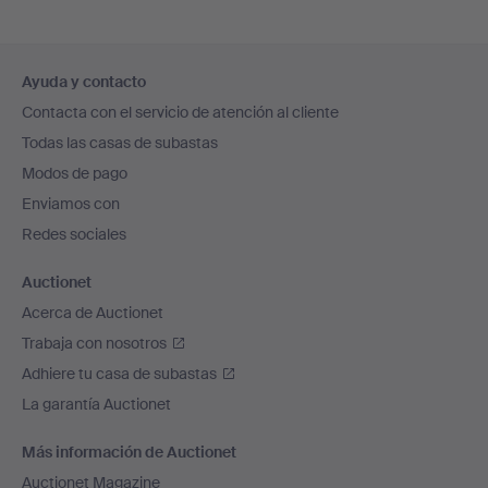
Navegación
Ayuda y contacto
en
Contacta con el servicio de atención al cliente
el
Todas las casas de subastas
pie
Modos de pago
de
Enviamos con
página
Redes sociales
Auctionet
Acerca de Auctionet
Trabaja con nosotros
Adhiere tu casa de subastas
La garantía Auctionet
Más información de Auctionet
Auctionet Magazine