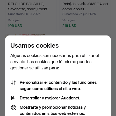
RELOJ DE BOLSILLO,
Reloj de bolsillo OMEGA, así
Savonette, doble, Rockf…
como 2 bolsil…
Subastado 26 jul 2025
Subastado 26 jun 2025
15 pujas
25 pujas
106 USD
216 USD
Usamos cookies
Algunas cookies son necesarias para utilizar el
servicio. Las cookies que tú mismo puedes
gestionar se utilizan para:
Personalizar el contenido y las funciones
según cómo utilices el sitio web.
RELOJ DE BOLSILLO,
RELOJ DE BOLSILLO, 2
mucha plata.
piezas, plateado, b.l…
Desarrollar y mejorar Auctionet.
Subastado 26 jun 2025
Subastado 7 may 2025
Mostrarte y promocionar noticias y
4 pujas
10 pujas
74 USD
80 USD
contenidos en sitios web externos.