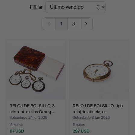
Precios
Filtrar
en
de
Handelslagret
1
3
remate
Auktionsservice
RELOJ DE BOLSILLO, 3
RELOJ DE BOLSILLO, tipo
uds. entre ellos Omeg…
reloj de abuela, o…
Subastado 24 jul 2026
Subastado 8 jun 2026
13 pujas
5 pujas
117 USD
297 USD