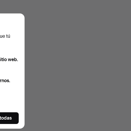
ue tú
itio web.
rnos.
 todas