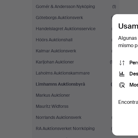
Gomér & Andersson Nyköping
(1)
Göteborgs Auktionsverk
(5)
Usam
Handelslagret Auktionsservice
(2)
Algunas 
Höörs Auktionshall
(3)
mismo pu
Kalmar Auktionsverk
(3)
Karljohan Auktioner
(12)
Per
Laholms Auktionskammare
(1)
Des
Limhamns Auktionsbyrå
(2)
Mos
Markus Auktioner
(1)
Encontra
Mauritz Widforss
(1)
Norrlands Auktionsverk
(3)
RA Auktionsverket Norrköping
(5)