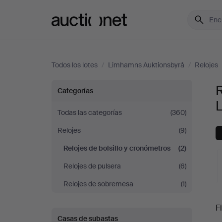
Auctionet.com
Todos los lotes
/
Limhamns Auktionsbyrå
/
Relojes
Relojes
R
Categorías
de
Todas las categorías
(360)
Relojes
(9)
bolsillo
Relojes de bolsillo y cronómetros
(2)
y
Relojes de pulsera
(6)
cronómetros
Relojes de sobremesa
(1)
S
en
Fi
Casas de subastas