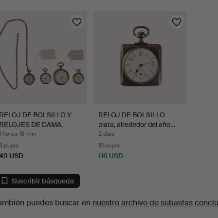
urso
RELOJ DE BOLSILLO Y
RELOJ DE BOLSILLO
RELOJES DE DAMA,
plata, alrededor del año…
todos…
1 horas 18 min
2 días
3 pujas
16 pujas
49 USD
116 USD
Suscribir búsqueda
ambién puedes buscar en
nuestro archivo de subastas concl