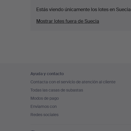
Estás viendo únicamente los lotes en Suecia
Mostrar lotes fuera de Suecia
Navegación
Ayuda y contacto
en
Contacta con el servicio de atención al cliente
el
Todas las casas de subastas
pie
Modos de pago
de
Enviamos con
página
Redes sociales