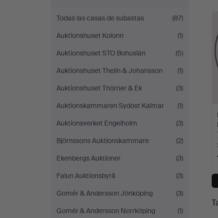
Limhamns
c
Todas las casas de subastas
(87)
Auktionsbyrå
Auktionshuset Kolonn
(1)
Auktionshuset STO Bohuslän
(5)
Auktionshuset Thelin & Johansson
(1)
Auktionshuset Thörner & Ek
(3)
Auktionskammaren Sydost Kalmar
(1)
Auktionsverket Engelholm
(3)
Björnssons Auktionskammare
(2)
Ekenbergs Auktioner
(3)
Falun Auktionsbyrå
(3)
Gomér & Andersson Jönköping
(3)
T
Gomér & Andersson Norrköping
(1)