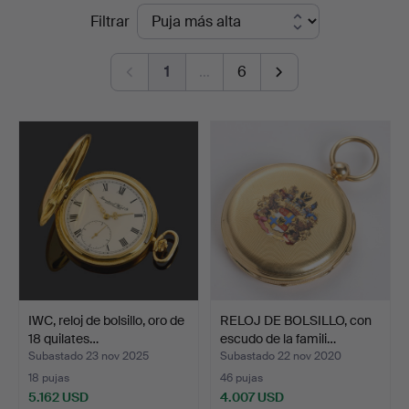
Precios
Filtrar
en
de
Crafoord
1
…
6
remate
Auktioner
Stockholm
IWC, reloj de bolsillo, oro de
RELOJ DE BOLSILLO, con
18 quilates…
escudo de la famili…
Subastado 23 nov 2025
Subastado 22 nov 2020
18 pujas
46 pujas
5.162 USD
4.007 USD