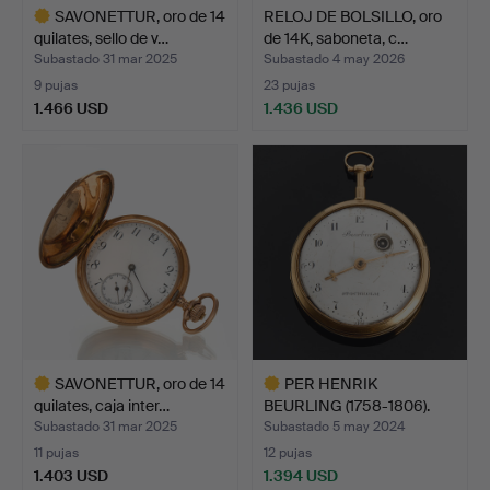
SAVONETTUR, oro de 14
RELOJ DE BOLSILLO, oro
quilates, sello de v…
de 14K, saboneta, c…
Subastado 31 mar 2025
Subastado 4 may 2026
9 pujas
23 pujas
1.466 USD
1.436 USD
Lote
seleccionado
SAVONETTUR, oro de 14
PER HENRIK
quilates, caja inter…
BEURLING (1758-1806).
Reloj de …
Subastado 31 mar 2025
Subastado 5 may 2024
11 pujas
12 pujas
1.403 USD
1.394 USD