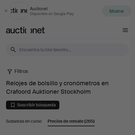
Auctionet
Mostrar
Cerrar
Disponible en Google Play
Auctionet.com
Filtros
Relojes
Relojes de bolsillo y cronómetros en
de
Crafoord Auktioner Stockholm
bolsillo
Suscribir búsqueda
y
Subastas en curso
Precios de remate
(265)
cronómetros