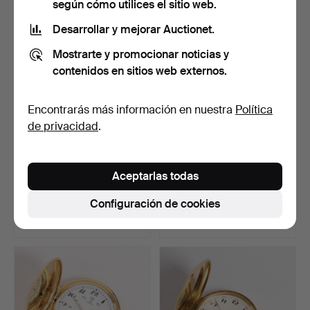
según cómo utilices el sitio web.
Lote
seleccionado
Desarrollar y mejorar Auctionet.
Mostrarte y promocionar noticias y
contenidos en sitios web externos.
Encontrarás más información en nuestra
Política
de privacidad
.
RELOJ DE BOLSILLO,
RELOJ DE BOLSILLO, 14k
Aceptarlas todas
OMEGA, oro 14K.
oro con guardapolvo…
Subastado 11 jul 2022
Subastado 12 jun 2026
Configuración de cookies
15 pujas
5 pujas
1.139 USD
1.111 USD