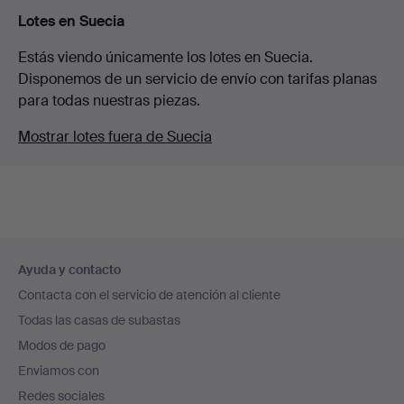
Lotes en Suecia
Estás viendo únicamente los lotes en Suecia.
Disponemos de un servicio de envío con tarifas planas
para todas nuestras piezas.
Mostrar lotes fuera de Suecia
Navegación
Ayuda y contacto
en
Contacta con el servicio de atención al cliente
el
Todas las casas de subastas
pie
Modos de pago
de
Enviamos con
página
Redes sociales