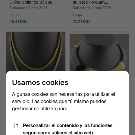
China, collar de 33 cue…
quilates - oro am…
Subastado 9 mar 2026
Subastado 2 mar 2026
1 puja
1 puja
290 USD
232 USD
Usamos cookies
Algunas cookies son necesarias para utilizar el
- collar vintage -
- Collar vintage llamativo -
servicio. Las cookies que tú mismo puedes
NAPIER/USA.
EE. UU., años…
gestionar se utilizan para:
Subastado 26 feb 2026
Subastado 26 feb 2026
1 puja
1 puja
53 USD
64 USD
Personalizar el contenido y las funciones
según cómo utilices el sitio web.