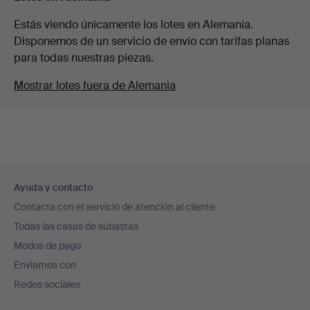
Estás viendo únicamente los lotes en Alemania.
Disponemos de un servicio de envío con tarifas planas
para todas nuestras piezas.
Mostrar lotes fuera de Alemania
Navegación
Ayuda y contacto
en
Contacta con el servicio de atención al cliente
el
Todas las casas de subastas
pie
Modos de pago
de
Enviamos con
página
Redes sociales