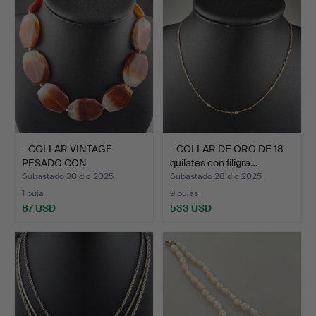
- COLLAR VINTAGE
- COLLAR DE ORO DE 18
PESADO CON
quilates con filigra…
CORNALINA.
Subastado 30 dic 2025
Subastado 28 dic 2025
1 puja
9 pujas
87 USD
533 USD