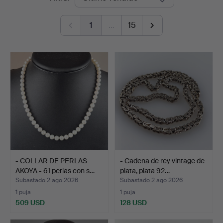
de
1
…
15
remate
- COLLAR DE PERLAS
- Cadena de rey vintage de
AKOYA - 61 perlas con s…
plata, plata 92…
Subastado 2 ago 2026
Subastado 2 ago 2026
1 puja
1 puja
509 USD
128 USD