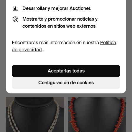
Desarrollar y mejorar Auctionet.
Mostrarte y promocionar noticias y
contenidos en sitios web externos.
Encontrarás más información en nuestra
Política
de privacidad
.
- COLLAR DE PERLAS con
- COLLAR DE RUBÍES:
cierre de plata - P…
collar de tres hileras…
Aceptarlas todas
Subastado 23 feb 2026
Subastado 19 feb 2026
1 puja
1 puja
Configuración de cookies
93 USD
93 USD