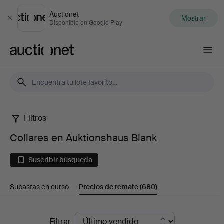
Auctionet
Mostrar
Cerrar
Disponible en Google Play
Auctionet.com
Filtros
Collares
Collares en Auktionshaus Blank
en
Suscribir búsqueda
Auktionshaus
Subastas en curso
Precios de remate
(680)
Blank
Precios
Filtrar