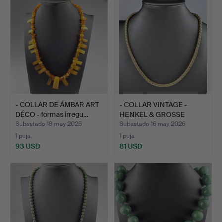
- COLLAR DE ÁMBAR ART
- COLLAR VINTAGE -
DÉCO - formas irregu…
HENKEL & GROSSE
(PFORZH…
Subastado 18 may 2026
Subastado 16 may 2026
1 puja
1 puja
93 USD
81 USD