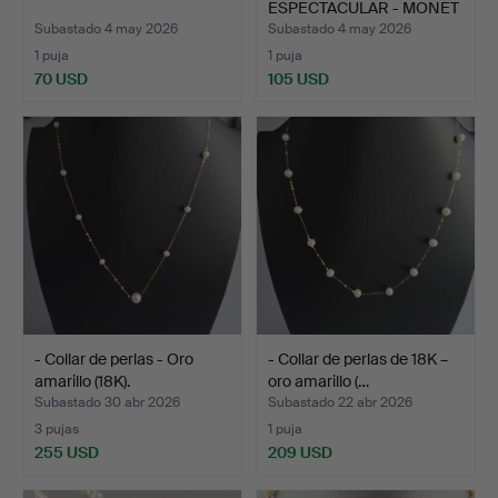
ESPECTACULAR - MONET
/ EE…
Subastado 4 may 2026
Subastado 4 may 2026
1 puja
1 puja
70 USD
105 USD
- Collar de perlas - Oro
- Collar de perlas de 18K –
amarillo (18K).
oro amarillo (…
Subastado 30 abr 2026
Subastado 22 abr 2026
3 pujas
1 puja
255 USD
209 USD