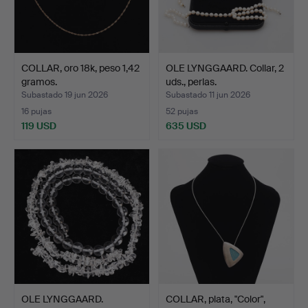
COLLAR, oro 18k, peso 1,42
OLE LYNGGAARD. Collar, 2
gramos.
uds., perlas.
Subastado 19 jun 2026
Subastado 11 jun 2026
16 pujas
52 pujas
119 USD
635 USD
OLE LYNGGAARD.
COLLAR, plata, "Color",