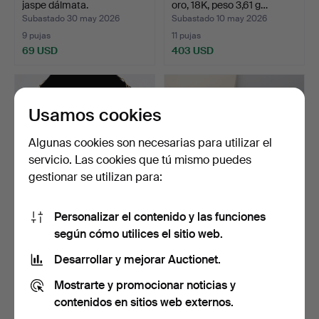
jaspe dálmata.
oro, 18K, peso 3,61 g…
Subastado 30 may 2026
Subastado 10 may 2026
9 pujas
11 pujas
69 USD
403 USD
Usamos cookies
Algunas cookies son necesarias para utilizar el
servicio. Las cookies que tú mismo puedes
gestionar se utilizan para:
Personalizar el contenido y las funciones
COLLAR, oro 18K, peso
COLLAR, oro, 18K, eslabón
según cómo utilices el sitio web.
20,33 gramos.
en X, peso 29,78…
Subastado 10 may 2026
Subastado 10 may 2026
Desarrollar y mejorar Auctionet.
19 pujas
22 pujas
Mostrarte y promocionar noticias y
2.024 USD
3.246 USD
contenidos en sitios web externos.