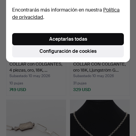
Encontrarás más información en nuestra
Política
de privacidad
.
Aceptarlas todas
Configuración de cookies
COLLAR con COLGANTES,
COLLAR CON COLGANTE,
4 piezas, oro, 18K, …
oro 18K, Ljungström G…
Subastado 10 may 2026
Subastado 10 may 2026
10 pujas
31 pujas
749 USD
329 USD