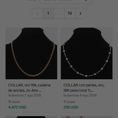
de
1
…
19
remate
COLLAR, oro 18k, cadena
COLLAR con perlas, oro,
de anclas, Jo-Ans …
18K peso total 11,…
Subastado 7 ago 2026
Subastado 6 ago 2026
18 pujas
41 pujas
4.872 USD
728 USD