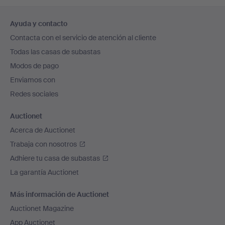
Navegación
Ayuda y contacto
en
Contacta con el servicio de atención al cliente
el
Todas las casas de subastas
pie
Modos de pago
de
Enviamos con
página
Redes sociales
Auctionet
Acerca de Auctionet
Trabaja con nosotros
Adhiere tu casa de subastas
La garantía Auctionet
Más información de Auctionet
Auctionet Magazine
App Auctionet