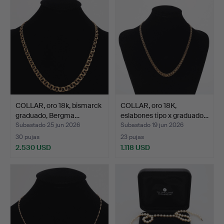
COLLAR, oro 18k, bismarck
COLLAR, oro 18K,
graduado, Bergma…
eslabones tipo x graduado…
Subastado 25 jun 2026
Subastado 19 jun 2026
30 pujas
23 pujas
2.530 USD
1.118 USD