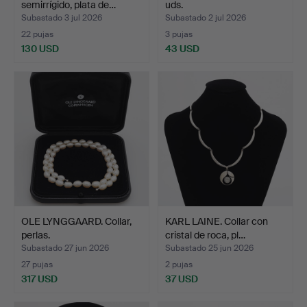
semirrígido, plata de…
uds.
Subastado 3 jul 2026
Subastado 2 jul 2026
22 pujas
3 pujas
130 USD
43 USD
OLE LYNGGAARD. Collar,
KARL LAINE. Collar con
perlas.
cristal de roca, pl…
Subastado 27 jun 2026
Subastado 25 jun 2026
27 pujas
2 pujas
317 USD
37 USD