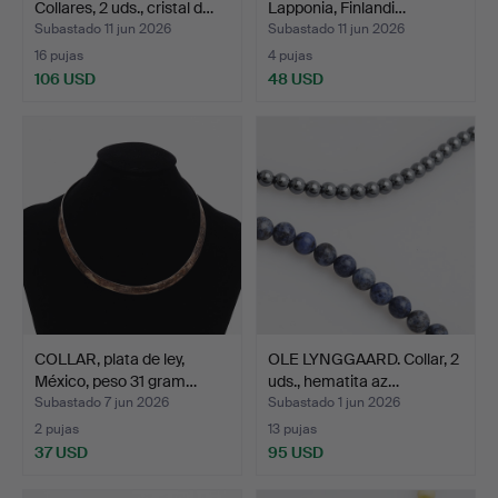
Collares, 2 uds., cristal d…
Lapponia, Finlandi…
Subastado 11 jun 2026
Subastado 11 jun 2026
16 pujas
4 pujas
106 USD
48 USD
COLLAR, plata de ley,
OLE LYNGGAARD. Collar, 2
México, peso 31 gram…
uds., hematita az…
Subastado 7 jun 2026
Subastado 1 jun 2026
2 pujas
13 pujas
37 USD
95 USD