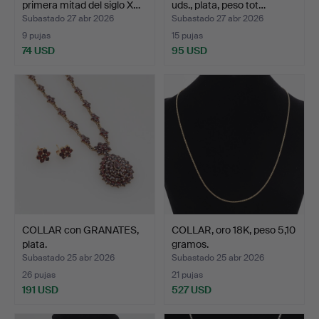
primera mitad del siglo X…
uds., plata, peso tot…
Subastado 27 abr 2026
Subastado 27 abr 2026
9 pujas
15 pujas
74 USD
95 USD
COLLAR con GRANATES,
COLLAR, oro 18K, peso 5,10
plata.
gramos.
Subastado 25 abr 2026
Subastado 25 abr 2026
26 pujas
21 pujas
191 USD
527 USD