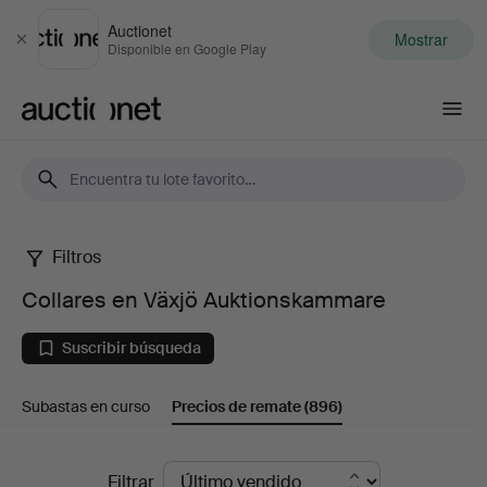
Auctionet
Mostrar
Cerrar
Disponible en Google Play
Auctionet.com
Filtros
Collares
Collares en Växjö Auktionskammare
en
Suscribir búsqueda
Växjö
Subastas en curso
Precios de remate
(896)
Auktionskammare
Precios
Filtrar